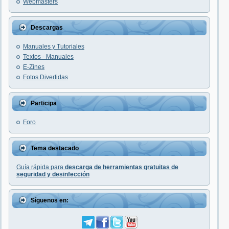
Webmasters
Descargas
Manuales y Tutoriales
Textos - Manuales
E-Zines
Fotos Divertidas
Participa
Foro
Tema destacado
Guía rápida para
descarga de herramientas gratuitas de
seguridad y desinfección
Síguenos en: