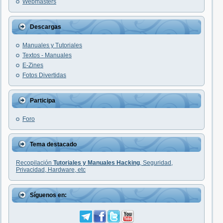
Webmasters
Descargas
Manuales y Tutoriales
Textos - Manuales
E-Zines
Fotos Divertidas
Participa
Foro
Tema destacado
Recopilación
Tutoriales y Manuales Hacking
, Seguridad,
Privacidad, Hardware, etc
Síguenos en: