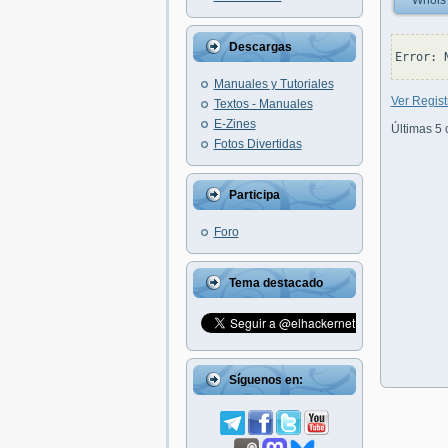
Whois
Descargas
Manuales y Tutoriales
Ver Regist
Textos - Manuales
E-Zines
Últimas 5 
Fotos Divertidas
Participa
Foro
Tema destacado
Síguenos en: