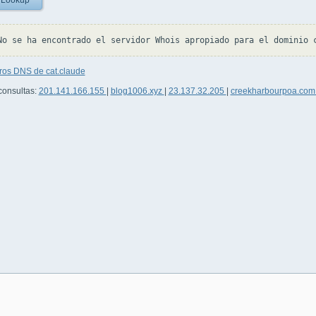
 Lookup
ros DNS de cat.claude
consultas:
201.141.166.155
|
blog1006.xyz
|
23.137.32.205
|
creekharbourpoa.co