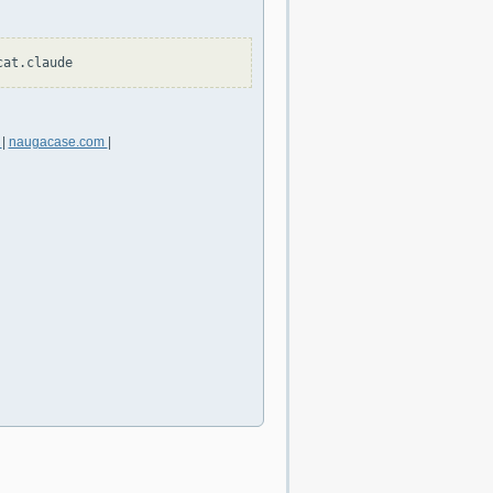
m
|
naugacase.com
|