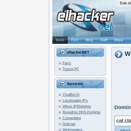
Este s
Inicio
Foro
Blog
Staff
Mapa
Wh
elhacker.NET
Faq's
Trucos PC
Servicios
ChatBot IA
Localizador IP's
Whois IP/Dominio
Domini
Registros DNS Dominio
Convertidor
Noticias
Webmasters