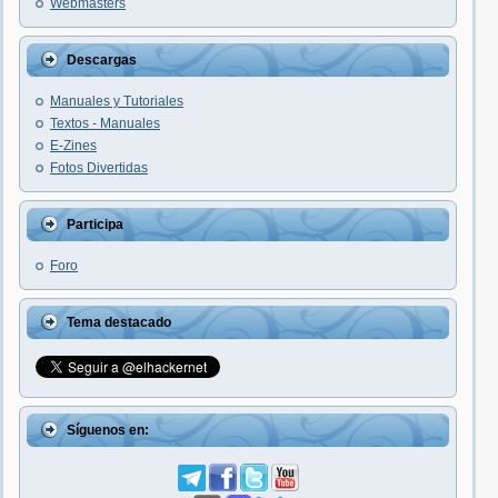
Webmasters
Descargas
Manuales y Tutoriales
Textos - Manuales
E-Zines
Fotos Divertidas
Participa
Foro
Tema destacado
Síguenos en: