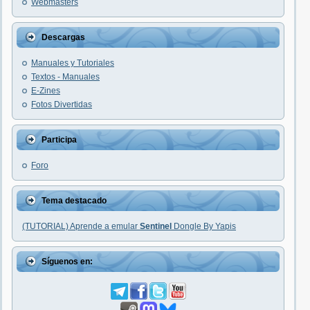
Webmasters
Descargas
Manuales y Tutoriales
Textos - Manuales
E-Zines
Fotos Divertidas
Participa
Foro
Tema destacado
(TUTORIAL) Aprende a emular
Sentinel
Dongle By Yapis
Síguenos en: