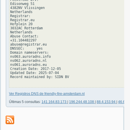
Edisonweg 51

4382NV Vlissingen

Netherlands

Registrar:

Registrar.eu

Hofplein 20

3032AC Rotterdam

Netherlands

Abuse Contact:

+31.104482297

abuse@registrar.eu

DNSSEC:      yes

Domain nameservers:

ns063.auroradns.info

ns062.auroradns.nl

ns061.auroradns.eu

Creation Date: 2017-12-05

Updated Date: 2025-07-04

Record maintained by: SIDN BV

Ver Registros DNS de friendly-fire-amsterdam.nl
Últimas 5 consultas:
141.164.83.173
|
196.244.48.108
|
88.4.153.94
|
46.6.1