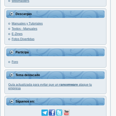
Webmasters
Descargas
Manuales y Tutoriales
Textos - Manuales
E-Zines
Fotos Divertidas
Participa
Foro
Tema destacado
Guía actualizada para evitar que un
ransomware
ataque tu
empresa
Síguenos en: