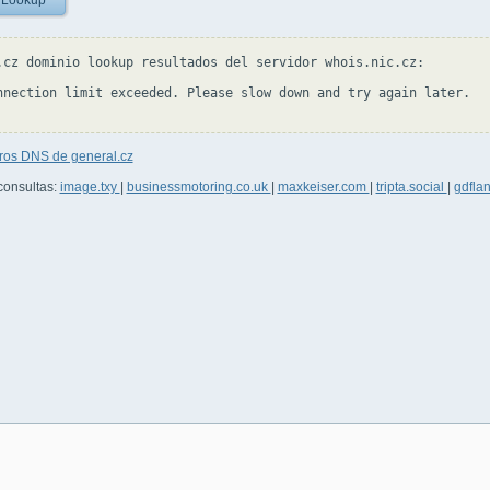
 Lookup
.cz dominio lookup resultados del servidor whois.nic.cz:

nnection limit exceeded. Please slow down and try again later.

tros DNS de general.cz
consultas:
image.txy
|
businessmotoring.co.uk
|
maxkeiser.com
|
tripta.social
|
gdfla