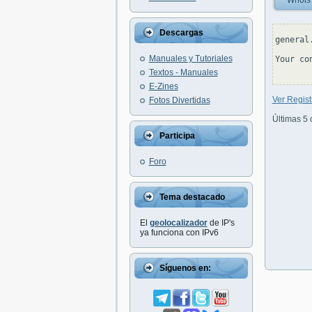
Whois
Descargas
general
Manuales y Tutoriales
Your co
Textos - Manuales
E-Zines
Ver Regis
Fotos Divertidas
Últimas 5 
Participa
Foro
Tema destacado
El
geolocalizador
de IP's
ya funciona con IPv6
Síguenos en: