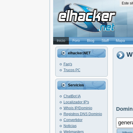
Este s
Inicio
Foro
Blog
Staff
Mapa
Wh
elhacker.NET
Faq's
Trucos PC
Servicios
ChatBot IA
Localizador IP's
Whois IP/Dominio
Domini
Registros DNS Dominio
Convertidor
Noticias
Webmasters