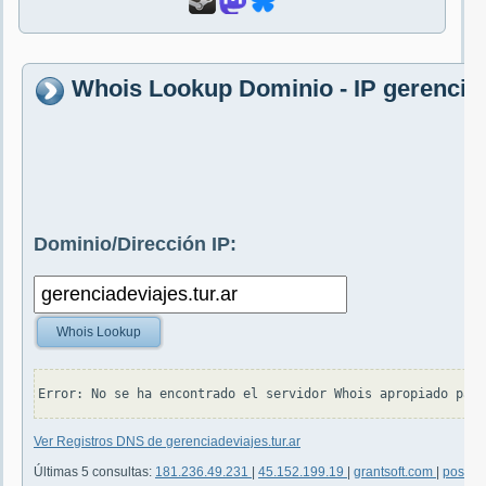
Whois Lookup Dominio - IP gerenciad
Dominio/Dirección IP:
Whois Lookup
Ver Registros DNS de gerenciadeviajes.tur.ar
Últimas 5 consultas:
181.236.49.231
|
45.152.199.19
|
grantsoft.com
|
poshpa