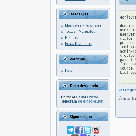
Whois
Descargas
gorlovc
Manuales y Tutoriales
domain:
nserver
Textos - Manuales
nserver
E-Zines
state: 
person:
Fotos Divertidas
registr
admin-c
created
Participa
paid-ti
free-da
source: 
Foro
Last up
Tema destacado
Ver Regist
Entrar al
Canal Oficial
Últimas 5 
Telegram
de elhacker.net
Síguenos en: