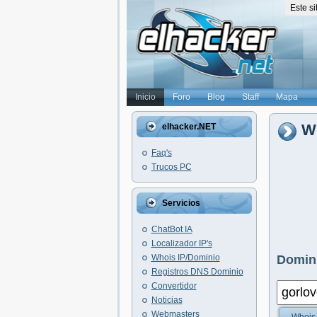
Este s
Inicio
Foro
Blog
Staff
Mapa
Wh
elhacker.NET
Faq's
Trucos PC
Servicios
ChatBot IA
Localizador IP's
Whois IP/Dominio
Domini
Registros DNS Dominio
Convertidor
Noticias
Webmasters