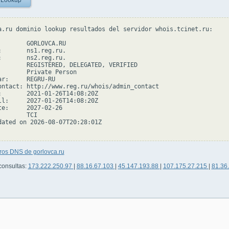
 Lookup
a.ru dominio lookup resultados del servidor whois.tcinet.ru:

        GORLOVCA.RU

:       ns1.reg.ru.

:       ns2.reg.ru.

        REGISTERED, DELEGATED, VERIFIED

        Private Person

ar:     REGRU-RU

ontact: http://www.reg.ru/whois/admin_contact

:       2021-01-26T14:08:20Z

ll:     2027-01-26T14:08:20Z

te:     2027-02-26

       TCI

dated on 2026-08-07T20:28:01Z

ros DNS de gorlovca.ru
consultas:
173.222.250.97
|
88.16.67.103
|
45.147.193.88
|
107.175.27.215
|
81.36