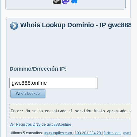
Whois Lookup Dominio - IP gwc888.o
Dominio/Dirección IP:
Whois Lookup
Ver Registros DNS de gwc888.online
Últimas 5 consultas:
gsgsupplies.com
|
193.201.224.28
|
fortxc.com
|
gymbor