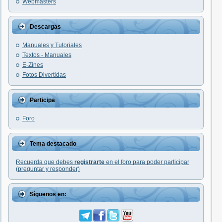
Webmasters
Descargas
Manuales y Tutoriales
Textos - Manuales
E-Zines
Fotos Divertidas
Participa
Foro
Tema destacado
Recuerda que debes
registrarte
en el foro para poder participar
(preguntar y responder)
Síguenos en: