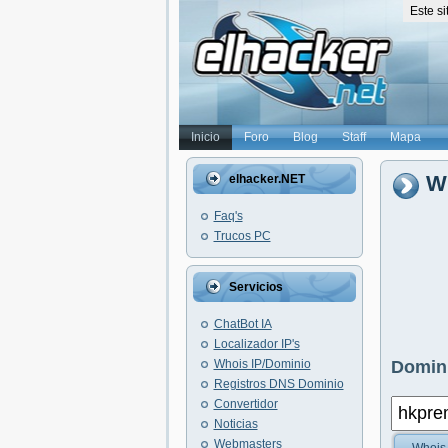
Este s
Inicio
Foro
Blog
Staff
Mapa
W
elhacker.NET
Faq's
Trucos PC
Servicios
ChatBot IA
Localizador IP's
Whois IP/Dominio
Domini
Registros DNS Dominio
Convertidor
Noticias
Webmasters