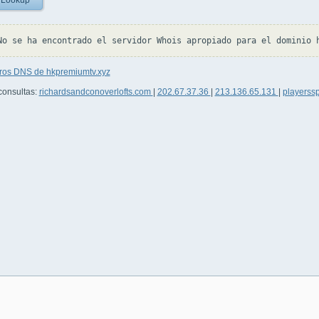
 Lookup
tros DNS de hkpremiumtv.xyz
consultas:
richardsandconoverlofts.com
|
202.67.37.36
|
213.136.65.131
|
playerssp