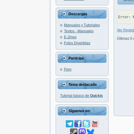
Whois
Descargas
Manuales y Tutoriales
Ver Regis
Textos - Manuales
E-Zines
Últimas 5 
Fotos Divertidas
Participa
Foro
Tema destacado
Tutorial básico de
Quickjs
Síguenos en: