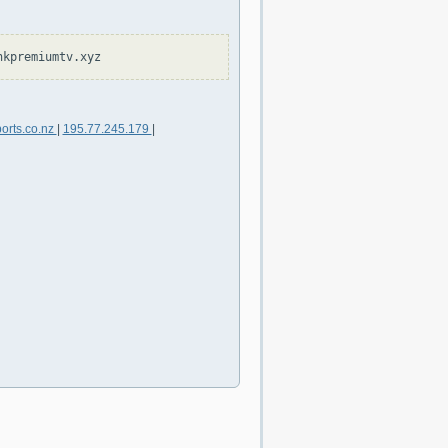
orts.co.nz
|
195.77.245.179
|