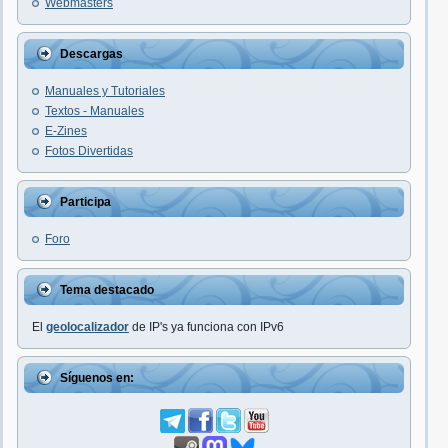
Webmasters
Descargas
Manuales y Tutoriales
Textos - Manuales
E-Zines
Fotos Divertidas
Participa
Foro
Tema destacado
El
geolocalizador
de IP's ya funciona con IPv6
Síguenos en: