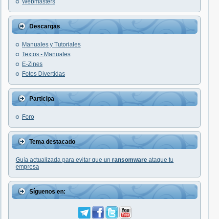
Webmasters
Descargas
Manuales y Tutoriales
Textos - Manuales
E-Zines
Fotos Divertidas
Participa
Foro
Tema destacado
Guía actualizada para evitar que un
ransomware
ataque tu
empresa
Síguenos en: