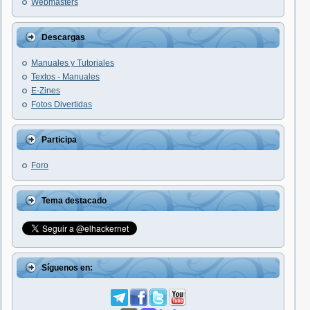
Webmasters
Descargas
Manuales y Tutoriales
Textos - Manuales
E-Zines
Fotos Divertidas
Participa
Foro
Tema destacado
Síguenos en: