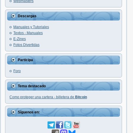
Webmasters
Descargas
Manuales y Tutoriales
Textos - Manuales
E-Zines
Fotos Divertidas
Participa
Foro
Tema destacado
Como proteger una cartera - billetera de
Bitcoin
Síguenos en: