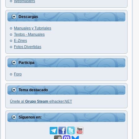
Webmasters
Descargas
Manuales y Tutoriales
Textos - Manuales
E-Zines
Fotos Divertidas
Participa
Foro
Tema destacado
Únete al
Grupo Steam
elhacker.NET
Síguenos en: