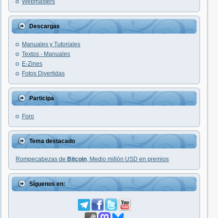
Webmasters
Descargas
Manuales y Tutoriales
Textos - Manuales
E-Zines
Fotos Divertidas
Participa
Foro
Tema destacado
Rompecabezas de
Bitcoin
, Medio millón USD en premios
Síguenos en: