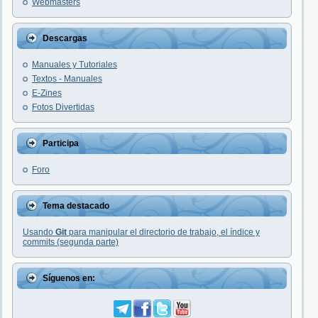
Webmasters
Descargas
Manuales y Tutoriales
Textos - Manuales
E-Zines
Fotos Divertidas
Participa
Foro
Tema destacado
Usando
Git
para manipular el directorio de trabajo, el índice y
commits (segunda parte)
Síguenos en: