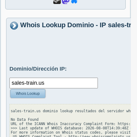
Whois Lookup Dominio - IP sales-tra
Dominio/Dirección IP:
Whois Lookup
sales-train.us dominio lookup resultados del servidor whois
No Data Found

URL of the ICANN Whois Inaccuracy Complaint Form: https://w
>>> Last update of WHOIS database: 2026-08-08T14:39:48Z <<<

For more information on Whois status codes, please visit ht
.US WHOIS Complaint Tool - http://www.whoiscomplaints.us
