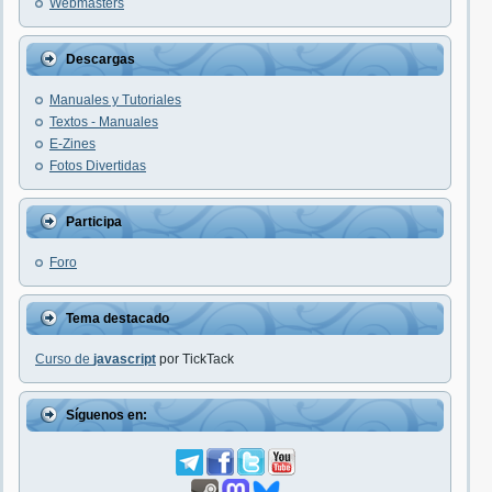
Webmasters
Descargas
Manuales y Tutoriales
Textos - Manuales
E-Zines
Fotos Divertidas
Participa
Foro
Tema destacado
Curso de
javascript
por TickTack
Síguenos en: