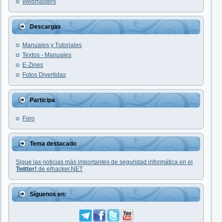
Webmasters
Descargas
Manuales y Tutoriales
Textos - Manuales
E-Zines
Fotos Divertidas
Participa
Foro
Tema destacado
Sigue las noticias más importantes de seguridad informática en el
Twitter!
de elhacker.NET
Síguenos en: