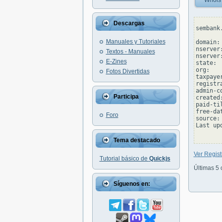
Whois
Descargas
sembank
Manuales y Tutoriales
domain:
nserver
Textos - Manuales
nserver
E-Zines
state: 
org:

Fotos Divertidas
taxpayer
registr
admin-c
Participa
created
paid-ti
free-da
Foro
source: 
Last up
Tema destacado
Ver Regis
Tutorial básico de
Quickjs
Últimas 5 
Síguenos en: