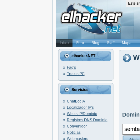
Este s
Inicio
Foro
Blog
Staff
Mapa
W
elhacker.NET
Faq's
Trucos PC
Servicios
ChatBot IA
Localizador IP's
Whois IP/Dominio
Domini
Registros DNS Dominio
Convertidor
Noticias
Webmasters