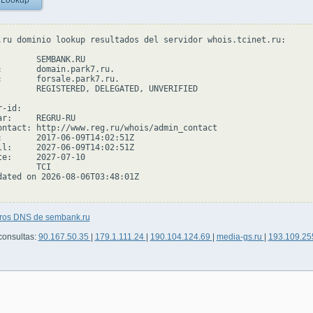
 Lookup
.ru dominio lookup resultados del servidor whois.tcinet.ru:

        SEMBANK.RU

:       domain.park7.ru.

:       forsale.park7.ru.

        REGISTERED, DELEGATED, UNVERIFIED

-id:

ar:     REGRU-RU

ontact: http://www.reg.ru/whois/admin_contact

:       2017-06-09T14:02:51Z

ll:     2027-06-09T14:02:51Z

te:     2027-07-10

       TCI

dated on 2026-08-06T03:48:01Z

tros DNS de sembank.ru
consultas:
90.167.50.35
|
179.1.111.24
|
190.104.124.69
|
media-gs.ru
|
193.109.25