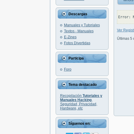
Whois
Descargas
Manuales y Tutoriales
Ver Regist
Textos - Manuales
E-Zines
Últimas 5 
Fotos Divertidas
Participa
Foro
Tema destacado
Recopilación
Tutoriales y
Manuales Hacking
,
Seguridad, Privacidad,
Hardware, etc
Síguenos en: