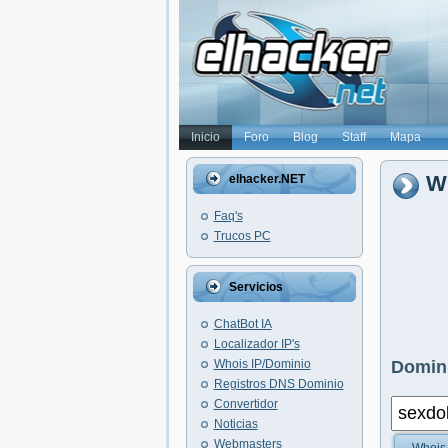
Inicio
Foro
Blog
Staff
Mapa
Wh
elhacker.NET
Faq's
Trucos PC
Servicios
ChatBot IA
Localizador IP's
Whois IP/Dominio
Domini
Registros DNS Dominio
Convertidor
Noticias
Webmasters