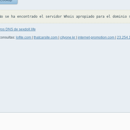
 Lookup
ros DNS de sexdoll.life
consultas:
lofite.com
|
thatcarsite.com
|
cityone.kr
|
internet-promotion.com
|
23.254.