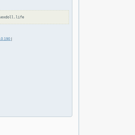
10.190
|