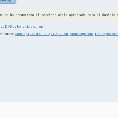
 Lookup
tros DNS de trendmicro.commy
consultas:
paho.org
|
240.9.40.110
|
71.37.28.50
|
brookridge.com
|
f150-raptor.co