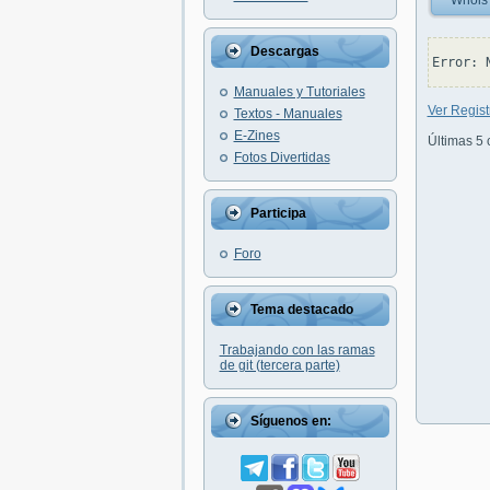
Whois
Descargas
Manuales y Tutoriales
Ver Regis
Textos - Manuales
E-Zines
Últimas 5 
Fotos Divertidas
Participa
Foro
Tema destacado
Trabajando con las ramas
de git (tercera parte)
Síguenos en: