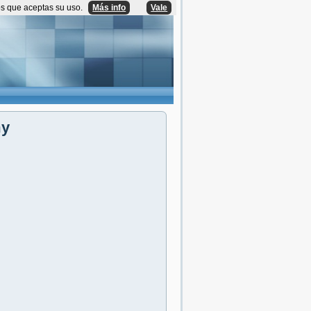
os que aceptas su uso.
Más info
Vale
my