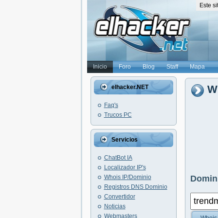
Este s
Inicio
Foro
Blog
Staff
Mapa
W
elhacker.NET
Faq's
Trucos PC
Servicios
ChatBot IA
Localizador IP's
Whois IP/Dominio
Domini
Registros DNS Dominio
Convertidor
Noticias
Webmasters