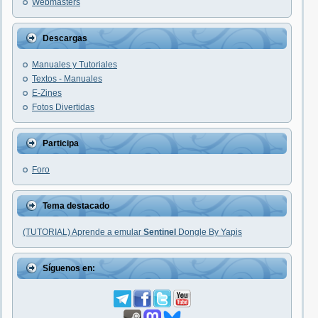
Webmasters
Descargas
Manuales y Tutoriales
Textos - Manuales
E-Zines
Fotos Divertidas
Participa
Foro
Tema destacado
(TUTORIAL) Aprende a emular
Sentinel
Dongle By Yapis
Síguenos en: