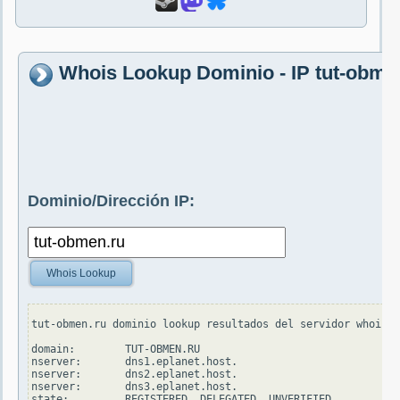
Whois Lookup Dominio - IP tut-obme
Dominio/Dirección IP:
Whois Lookup
tut-obmen.ru dominio lookup resultados del servidor whois.t
domain:        TUT-OBMEN.RU

nserver:       dns1.eplanet.host.

nserver:       dns2.eplanet.host.

nserver:       dns3.eplanet.host.

state:         REGISTERED, DELEGATED, UNVERIFIED
