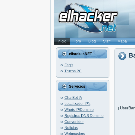
Inicio
Foro
Blog
Staff
Mapa
Ba
elhacker.NET
Faq's
Trucos PC
Servicios
ChatBot IA
Localizador IP's
[
UserBar
Whois IP/Dominio
Registros DNS Dominio
Convertidor
Noticias
Webmasters