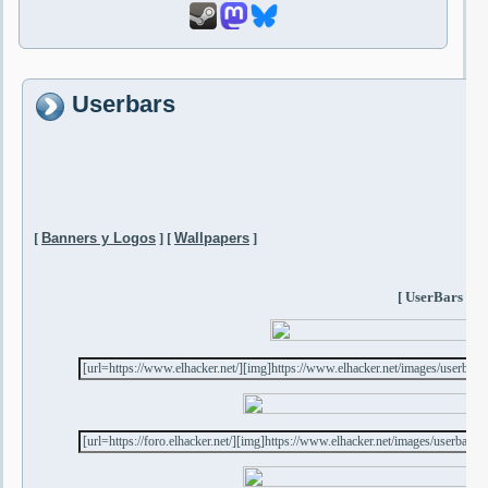
Userbars
[
Banners y Logos
]
[
Wallpapers
]
[ UserBars ]