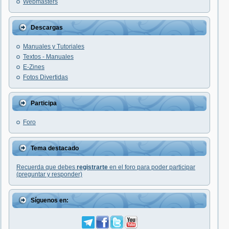
Webmasters
Descargas
Manuales y Tutoriales
Textos - Manuales
E-Zines
Fotos Divertidas
Participa
Foro
Tema destacado
Recuerda que debes
registrarte
en el foro para poder participar
(preguntar y responder)
Síguenos en: