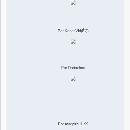
Por KarlosVid(ÊÇ)
Por Darioxhcx
Por madpitbull_99