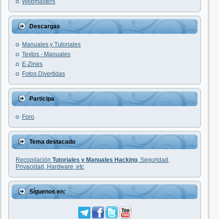
Webmasters
Descargas
Manuales y Tutoriales
Textos - Manuales
E-Zines
Fotos Divertidas
Participa
Foro
Tema destacado
Recopilación
Tutoriales y Manuales Hacking
, Seguridad,
Privacidad, Hardware, etc
Síguenos en: