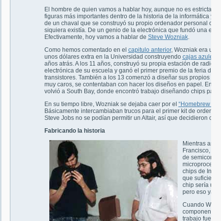
El hombre de quien vamos a hablar hoy, aunque no es estrictamen
figuras más importantes dentro de la historia de la informática y
de un chaval que se construyó su propio ordenador personal cuan
siquiera existía. De un genio de la electrónica que fundó una empr
Efectivamente, hoy vamos a hablar de
Steve Wozniak
.
Como hemos comentado en el
capitulo anterior
, Wozniak era un a
unos dólares extra en la Universidad construyendo
cajas azules
. 
años atrás. A los 11 años, construyó su propia estación de radio. A
electrónica de su escuela y ganó el primer premio de la feria de 
transistores. También a los 13 comenzó a diseñar sus propios o
muy caros, se contentaban con hacer los diseños en papel. En 19
volvió a South Bay, donde encontró trabajo diseñando chips para
En su tiempo libre, Wozniak se dejaba caer por el
“Homebrew Com
Básicamente intercambiaban trucos para el primer kit de ordenado
Steve Jobs no se podían permitir un Altair, así que decidieron cons
Fabricando la historia
Mientras asis
Francisco, Wo
de semiconduc
microprocesad
chips de Intel,
que suficient
chip sería ut
pero eso ya es
Cuando Woz re
componentes, 
trabajo fue el
A