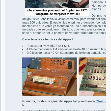
personal, Woz
Homebrew Comp
planes…
Del mismo mod
amigo Steve Jobs tenía la visión comercial para vender el aparato
unas 200 unidades. El Apple I fue el primer ordenador “completo”,
montar sino que venía ya montado en una rudimentaria caja de mad
unidades que se produjeron. Un éxito que llevo a estos dos amig
tiene el honor de ser la primera en vender “ordenadores pensados
Características técnicas del Apple I
Procesador MOS 6502 @ 1 MHz
4 Kb de memoria RAM ampliables hasta 48 Kb usando tarjetas
Gráficos de hasta 40×24 caracteres de texto en pantalla, con 
Izquierda, modelo original del Apple I expuesto en la
“Smithsonia
I.