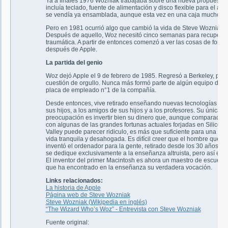
Ya a finales 1976 Wozniak trabajaba sobre una nueva propuesta,
incluía teclado, fuente de alimentación y disco flexible para el a
se vendía ya ensamblada, aunque esta vez en una caja mucho más
Pero en 1981 ocurrió algo que cambió la vida de Steve Wozniak: t
Después de aquello, Woz necesitó cinco semanas para recuperars
traumática. A partir de entonces comenzó a ver las cosas de forma 
después de Apple.
La partida del genio
Woz dejó Apple el 9 de febrero de 1985. Regresó a Berkeley, par
cuestión de orgullo. Nunca más formó parte de algún equipo de i
placa de empleado n°1 de la compañía.
Desde entonces, vive retirado enseñando nuevas tecnologías a
sus hijos, a los amigos de sus hijos y a los profesores. Su única
preocupación es invertir bien su dinero que, aunque comparado
con algunas de las grandes fortunas actuales forjadas en Silicon
Valley puede parecer ridiculo, es más que suficiente para una
vida tranquila y desahogada. Es difícil creer que el hombre que
inventó el ordenador para la gente, retirado desde los 30 años,
se dedique exclusivamente a la enseñanza altruista, pero así es.
El inventor del primer Macintosh es ahora un maestro de escuela
que ha encontrado en la enseñanza su verdadera vocación.
Links relacionados:
La historia de Apple
Página web de Steve Wozniak
Steve Wozniak (Wikipedia en inglés)
“The Wizard Who’s Woz” - Entrevista con Steve Wozniak
Fuente original: