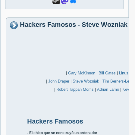
Hackers Famosos - Steve Wozniak
|
Gary McKinnon
|
Bill Gates
|
Linus Tor
|
John Draper
|
Steve Wozniak
|
Tim Berners-Lee
|
|
Robert Tappan Morris
|
Adrian Lamo
|
Kevin 
Hackers Famosos
- El chico que se construyó un ordenador