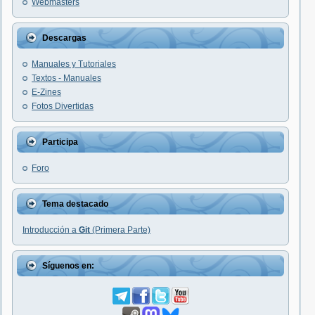
Webmasters
Descargas
Manuales y Tutoriales
Textos - Manuales
E-Zines
Fotos Divertidas
Participa
Foro
Tema destacado
Introducción a
Git
(Primera Parte)
Síguenos en: