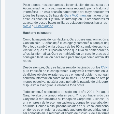
Poco a poco, nos acercamos a la conclusión de esta saga de artíc
Acompañadme una vez más en este recorrido por la historia de la
informática. En esta ocasión hablaremos del mayor hacker “militar
todos los tiempos. Se trata de
Gary McKinnon
, un hacker británic
entre los años 2001 y 2002 se introdujo en 97 ordenadores militar
abarcando desde bases militares estadounidenses hasta las rede
NASA
o
El Pentágono
.
Hacker y peluquero
Como la mayoría de los Hackers, Gary posee una formación autod
Con tan sólo 17 años dejó el colegio y comenzó a trabajar de pel
Pero todo cambió en la década de los 90, cuando descubrió que 
vivir de lo que era su pasión desde que tuvo su primer ordenador
años: la informática. Gary se matriculó en un cursillo gracias al cu
consiguió la titulación necesaria para trabajar como administrado
redes.
Desde siempre, Gary se había sentido fascinado por los
OVNIs
. E
pura tradición de la conspiranoia, Gary creía firmemente en la exi
de dichos objetos extraterrestres y en que el gobierno norteamer
ocultaba información sobre los mismos. Si se tratara de otra pers
menos obsesiva, quizá la cosa no habría pasado de ahí, pero Gar
dispuesto a averigüar la verdad a toda costa.
Todo comenzó a principios de siglo, en el año 2001. Por aquel en
Gary, llevaba una temporada en paro. Y no por haber sido desped
Gary había renunciado a su trabajo en Corporate Business Techn
una empresa de telecomunicaciones, porque le resultaba demas
aburrido. Debido a ello, pasaba los días en su casa londinense de
en donde se entretenía buscando agujeros de seguridad en diver
ser conocido en la red bajo el apodo de “Solo”. Y de esa forma, en 