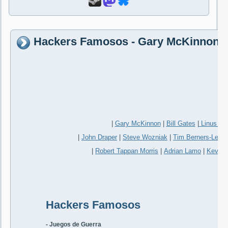
Hackers Famosos - Gary McKinnon
|
Gary McKinnon
|
Bill Gates
|
Linus Tor
|
John Draper
|
Steve Wozniak
|
Tim Berners-Lee
|
|
Robert Tappan Morris
|
Adrian Lamo
|
Kevin 
Hackers Famosos
- Juegos de Guerra