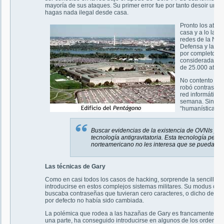
mayoría de sus ataques. Su primer error fue por tanto desoir uno 
hagas nada ilegal desde casa.
Pronto los ataq
casa y a lo larg
redes de la Nasa
Defensa y la Fu
por completo en 
considerada una
de 25.000 ataqu
No contento con 
robó contraseñas
red informática 
semana. Sin emb
“humanísticas”. 
Buscar evidencias de la existencia de OVNIs y 
tecnología antigravitatoria. Esta tecnología per
norteamericano no les interesa que se pueda pro
Las técnicas de Gary
Como en casi todos los casos de hacking, sorprende la sencillez d
introducirse en estos complejos sistemas militares. Su modus oper
buscaba contraseñas que tuvieran cero caracteres, o dicho de otr
por defecto no había sido cambiada.
La polémica que rodea a las hazañas de Gary es francamente cont
una parte, ha conseguido introducirse en algunos de los ordena