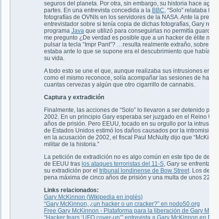
seguros del planeta. Por otra, sin embargo, su historia hace agua
partes. En una entrevista concedida a la
BBC
, “Solo” relataba ha
fotografías de OVNIs en los servidores de la NASA. Ante la pregun
entrevistador sobre si tenía copia de dichas fotografías, Gary res
programa
Java
que utilizó para conseguirlas no permitía guardar
me pregunto ¿De verdad es posible que a un hacker de élite no se
pulsar la tecla “Impr Pant”? …resulta realmente extraño, sobre to
estaba ante lo que se supone era el descubrimiento que había pe
su vida.
A todo esto se une el que, aunque realizaba sus intrusiones en so
como el mismo reconoce, solía acompañar las sesiones de hacke
cuantas cervezas y algún que otro cigarrillo de cannabis.
Captura y extradición
Finalmente, las acciones de “Solo” lo llevaron a ser detenido por
2002. En un principio Gary esperaba ser juzgado en el Reino Un
años de prisión. Pero EEUU, tocado en su orgullo por la intrusión,
de Estados Unidos estimó los daños causados por la intromisión 
en la acusación de 2002, el fiscal Paul McNulty dijo que “McKin
militar de la historia.”
La petición de extradición no es algo común en este tipo de delit
de EEUU tras
los ataques terroristas del 11-S
, Gary se enfrenta a
su extradición por el
tribunal londinense de Bow Street
. Los delit
pena máxima de cinco años de prisión y una multa de unos 227.6
Links relacionados:
Gary McKinnon (Wikipedia en inglés)
“Gary McKinnon, ¿un hacker o un cracker?” en nodo50.org
Free Gary McKinnon - Plataforma para la liberación de Gary McK
“Hacker fears ‘UFO cover-up’” entrevista a Gary McKinnon en B