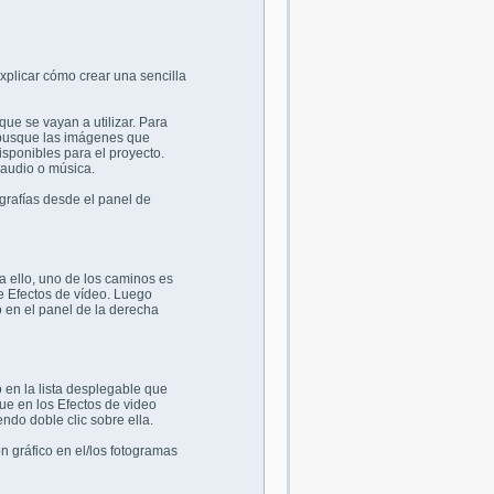
explicar cómo crear una sencilla
que se vayan a utilizar. Para
s busque las imágenes que
sponibles para el proyecto.
 audio o música.
grafías desde el panel de
ra ello, uno de los caminos es
de Efectos de vídeo. Luego
to en el panel de la derecha
o en la lista desplegable que
ue en los Efectos de video
ndo doble clic sobre ella.
ón gráfico en el/los fotogramas