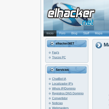
Inicio
Foro
Blog
Staff
Mapa
M
elhacker.NET
Faq's
Trucos PC
Servicios
ChatBot IA
Localizador IP's
Whois IP/Dominio
Registros DNS Dominio
Convertidor
Noticias
Webmasters