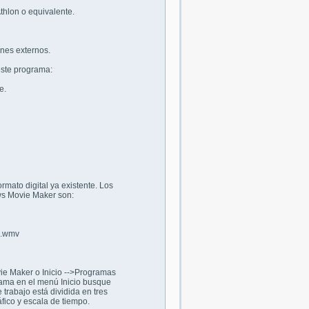
thlon o equivalente.
enes externos.
este programa:
e.
mato digital ya existente. Los
ws Movie Maker son:
y .wmv
ie Maker o Inicio -->Programas
rama en el menú Inicio busque
rabajo está dividida en tres
áfico y escala de tiempo.