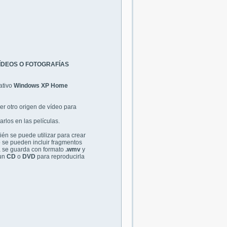
ÍDEOS O FOTOGRAFÍAS
ativo
Windows XP Home
r otro origen de vídeo para
arlos en las películas.
én se puede utilizar para crear
o se pueden incluir fragmentos
a se guarda con formato
.wmv
y
 un
CD
o
DVD
para reproducirla