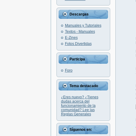
Descargas
Manuales y Tutoriales
Textos - Manuales
E-Zines
Fotos Divertidas
Participa
Foro
Tema destacado
¿Eres nuevo? ¿Tienes
dudas acerca del
funcionamiento de la
comunidad? Lee las
Reglas Generales
Síguenos en: