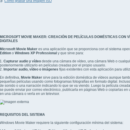
Cómo grabar una imagen ISO
MICROSOFT MOVIE MAKER: CREACIÓN DE PELÍCULAS DOMÉSTICAS CON V
DIGITALES
Microsoft Movie Maker
es una aplicación que se proporciona con el sistema oper
Edition
o
Windows XP Professional
y que sirve para:
1.
Capturar audio y vídeo
desde una cámara de vídeo, una cámara Web o cualquie
posteriormente utilizarlo en películas creadas por el propio usuario.
2.
Importar audio, vídeo o imágenes
fijas existentes con esta aplicación para utiliz
En definitiva,
Movie Maker
sirve para la edición doméstica de vídeos aunque tambi
pequeñas películas usando como fotogramas fotografías en formato digital. Inclus
de sonido o una narración indicando lo que se va viendo. Luego la película cread
se puede enviar por correo electrónico, publicarla en páginas Web o copiarlas en
en una cámara o verla en un televisor.
REQUISITOS DEL SISTEMA
Windows Movie Maker requiere la siguiente configuración mínima del sistema: