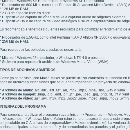
* Microsoft Windows XP Home Edition o Windows XP Professional.
* Procesador de 600 MHz, como Intel Pentium III, Advanced Micro Devices (AMD) A
* 128 MB de RAM.
* 2 GB de espacio libre en disco.
* Dispositivo de captura de vídeo si se va a capturar audio de orígenes externos.
* Dispositivo DV o de captura de vídeo analógico si se va a capturar vídeo de oríg
Es recomendable tener los siguientes requisitos para optimizar el rendimiento de 
* Procesador de 1,5GHz, como Intel Pentium 4, AMD Athlon XP 1500+ o equivalent
* 256 MB de RAM.
Para reproducir las películas creadas se necesitará:
* Microsoft Windows 98 o posterior, o Windows NT® 4.0 o posterior.
* Software para reproducir archivos de Windows Media Video (WMV).
TIPOS DE ARCHIVOS ADMITIDOS
Como ya se ha visto, con Movie Maker se puede utilizar contenido multimedia en for
tipos de archivos y extensiones que se pueden importar en un proyecto de Windo
*
Archivos de audio:
.aif, .aifc, .aiff .asf, .au, .mp2, .mp3, .mpa, .snd, .wav y .wma
*
Archivos de imagen:
.bmp, .dib, .emf, .gif, .jfif, .jpe, .jpeg, .jpg, .png, .tif, .tiff y .wmf
*
Archivos de vídeo:
.asf, .avi, .m1v, .mp2, .mp2v, .mpe, .mpeg, .mpg, .mpv2, .wm 
INTERFAZ DEL PROGRAMA
Para comenzar a utilizar el programa vaya a Inicio --> Programas --> Windows Mov
-->Accesorios --> Windows Movie Maker (sino tiene un acceso directo a este prog
el ejecutable en C:Archivos de programaMovie Makermoviemk.exe). La ventana de t
partes principales: la barra de menús y de herramientas, los paneles, y el guión gr