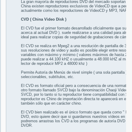
La gran mayoría de reproductores DVD del mercado soportan Vi
China existen reproductores exclusivos de VideoCD que a penas 
actualmente como los reproductores de VideoCD y MP3, NAPA, 
CVD ( China Video Disk )
El CVD fue el primer formato desarrollado oficialmente que supe
acerca al actual DVD ). suele realizarse a una calidad para alm
ideal para realizar copias de seguridad de grabaciones de cámara
El CVD se realiza en Mpeg2 a una resolución de pantalla de 35
sus resoluciones de video y audio es posible elegir entre resoluc
variables con máximo y mínimo ( valores máximos de hasta 2.55
puede realizar a 44.100 kHZ o usualmente a 48.000 kHZ al máximo
lector de reproducir MP2 a 48000 khz )
Permite Autoría de Menús de nivel simple ( una sola pantalla ) o n
seleccionables, subtítulos, etc.
El CVD es formato oficial pero a consecuencia de una normativa
otro formato llamado SVCD bajo la denominación Chaoji VideoC
SVCD, por lo tanto si tu reproductor tiene compatibilidad con SV
reproductor es Chino de importación directa te aparecerá en el m
también sólo que en carácter chino.
El CVD bien realizado es el único formato que queda como " DV
DVD, esto quiere decir que si guardamos nuestros vídeos en C
podremos arrastras los CVD a los programas de autoría DVD sin 
DVDR.