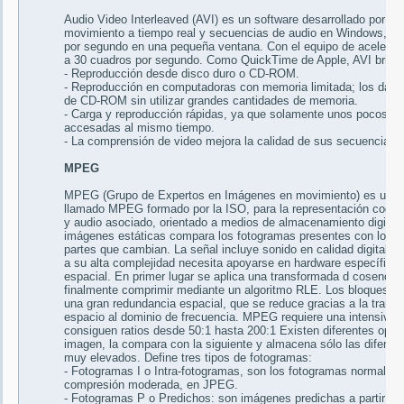
Audio Video Interleaved (AVI) es un software desarrollado por Mic
movimiento a tiempo real y secuencias de audio en Windows, sin
por segundo en una pequeña ventana. Con el equipo de acelerac
a 30 cuadros por segundo. Como QuickTime de Apple, AVI brinda 
- Reproducción desde disco duro o CD-ROM.
- Reproducción en computadoras con memoria limitada; los datos
de CD-ROM sin utilizar grandes cantidades de memoria.
- Carga y reproducción rápidas, ya que solamente unos pocos cu
accesadas al mismo tiempo.
- La comprensión de video mejora la calidad de sus secuencias 
MPEG
MPEG (Grupo de Expertos en Imágenes en movimiento) es un está
llamado MPEG formado por la ISO, para la representación codi
y audio asociado, orientado a medios de almacenamiento digital 
imágenes estáticas compara los fotogramas presentes con los ant
partes que cambian. La señal incluye sonido en calidad digital. 
a su alta complejidad necesita apoyarse en hardware específico
espacial. En primer lugar se aplica una transformada d coseno d
finalmente comprimir mediante un algoritmo RLE. Los bloques de 
una gran redundancia espacial, que se reduce gracias a la trans
espacio al dominio de frecuencia. MPEG requiere una intensiva 
consiguen ratios desde 50:1 hasta 200:1 Existen diferentes op
imagen, la compara con la siguiente y almacena sólo las difere
muy elevados. Define tres tipos de fotogramas:
- Fotogramas I o Intra-fotogramas, son los fotogramas normales 
compresión moderada, en JPEG.
- Fotogramas P o Predichos: son imágenes predichas a partir de 