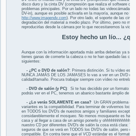
disco duro y la cinta DV (compresión que realiza el software de e
problemas principales. Por un lado no todas las videocámadas 
DV-in), aunque es posible activarla en la mayoría, aunque no la t
http://www.imagendv.com
). Por otro lado, el soporte de las cin
degradación del material a medio plazo. Por último, pero no men
reproducirlas desde la cámara por lo que necesitaremos la vide
Estoy hecho un lío... ¿qu
Aunque con la información aportada más arriba deberías ya ser 
tienes ganas de comerte la cabeza o no te han quedado las cos
siguientes:
- ¿PC o DVD de salón?
: Primera distinción. Si tu vídeo es p
NUNCA JAMÁS DE LOS JAMASES lo vas a ver en un DVD de saló
calidad/tamaño. Procura trabajar siempre con vídeo no entrelaza
- DVD de salón (y PC)
: Si te has decidido por un formato co
podrás ver en el PC, tenemos un abanico bastante ámplio de posi
- ¿Lo verás SOLAMENTE en casa?
Un GRAN problema de los
variantes es la compatibilidad. Para terminar de volvernos loco
en TODOS los DVD's de nuestros amigos y familiares excepto en
considareblemente el mosqueo. No menos mosqueante es hacer n
casa y al llegar a casa de un amigo ponerlo y ohhhhhhhhhhhhhhh.
nuestro CD por diferentes DVD's de salón la cosa está clara: V
seguros de que se verá en TODOS los DVD's de salón, pero de t
compatible. En contra tiene que el VCD estándar es el formato