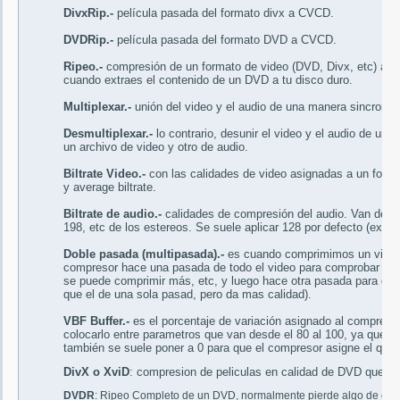
DivxRip.-
película pasada del formato divx a CVCD.
DVDRip.-
película pasada del formato DVD a CVCD.
Ripeo.-
compresión de un formato de video (DVD, Divx, etc) a ot
cuando extraes el contenido de un DVD a tu disco duro.
Multiplexar.-
unión del video y el audio de una manera sincroniz
Desmultiplexar.-
lo contrario, desunir el video y el audio de un 
un archivo de video y otro de audio.
Biltrate Video.-
con las calidades de video asignadas a un fom
y average biltrate.
Biltrate de audio.-
calidades de compresión del audio. Van desde
198, etc de los estereos. Se suele aplicar 128 por defecto (excep
Doble pasada (multipasada).-
es cuando comprimimos un video a
compresor hace una pasada de todo el video para comprobar en
se puede comprimir más, etc, y luego hace otra pasada para com
que el de una sola pasad, pero da mas calidad).
VBF Buffer.-
es el porcentaje de variación asignado al compresor 
colocarlo entre parametros que van desde el 80 al 100, ya que h
también se suele poner a 0 para que el compresor asigne el que 
DivX o XviD
: compresion de peliculas en calidad de DVD que oc
DVDR
: Ripeo Completo de un DVD, normalmente pierde algo de cali