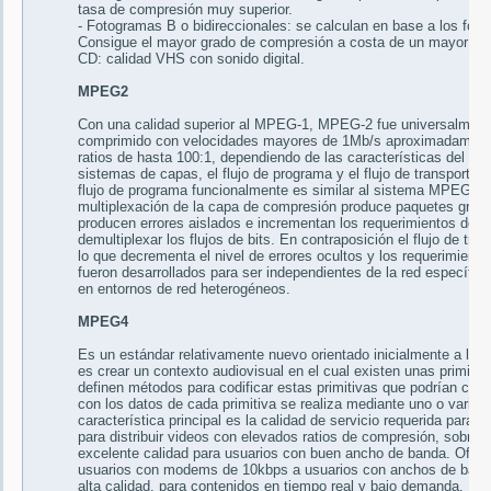
tasa de compresión muy superior.
- Fotogramas B o bidireccionales: se calculan en base a los foto
Consigue el mayor grado de compresión a costa de un mayor tie
CD: calidad VHS con sonido digital.
MPEG2
Con una calidad superior al MPEG-1, MPEG-2 fue universalmente 
comprimido con velocidades mayores de 1Mb/s aproximadamen
ratios de hasta 100:1, dependiendo de las características del 
sistemas de capas, el flujo de programa y el flujo de transporte. 
flujo de programa funcionalmente es similar al sistema MPEG-1.
multiplexación de la capa de compresión produce paquetes gran
producen errores aislados e incrementan los requerimientos de bu
demultiplexar los flujos de bits. En contraposición el flujo de tr
lo que decrementa el nivel de errores ocultos y los requerimient
fueron desarrollados para ser independientes de la red específica
en entornos de red heterogéneos.
MPEG4
Es un estándar relativamente nuevo orientado inicialmente a las v
es crear un contexto audiovisual en el cual existen unas primiti
definen métodos para codificar estas primitivas que podrían clas
con los datos de cada primitiva se realiza mediante uno o varios
característica principal es la calidad de servicio requerida para
para distribuir videos con elevados ratios de compresión, sobr
excelente calidad para usuarios con buen ancho de banda. Ofre
usuarios con modems de 10kbps a usuarios con anchos de banda
alta calidad, para contenidos en tiempo real y bajo demanda.