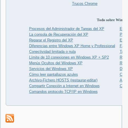
Trucos Chrome
Todo sobre Windo
Procesos del Administrador de Tareas del XP
El p
La consola de Recuperación del XP
Para 
Reparar el Registro del XP
Expl
Diferencias entre Windows XP Home y Professional
Faq 
Conectividad limitada o nula
Tabl
Límite de 10 conexiones en Windows XP + SP2
Recu
Menús Ocultos del Windows XP
Repa
Servicios del Windows XP
Desa
Cómo leer pantallazos azules
Cara
Archivo-Fichero HOSTS (restaurar-editar)
Ataj
Compartir Conexión a Internet en Windows
Coma
Comandos protocolo TCP/IP en Windows