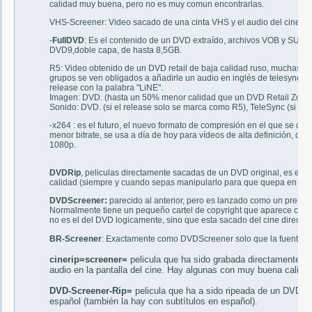
calidad muy buena, pero no es muy comun encontrarlas.
VHS-Screener: Video sacado de una cinta VHS y el audio del cine.
-
FullDVD
: Es el contenido de un DVD extraído, archivos VOB y SUB,
DVD9,doble capa, de hasta 8,5GB.
R5: Video obtenido de un DVD retail de baja calidad ruso, muchas vec
grupos se ven obligados a añadirle un audio en inglés de telesync al
release con la palabra "LiNE".
Imagen: DVD. (hasta un 50% menor calidad que un DVD Retail Zona 1
Sonido: DVD. (si el release solo se marca como R5), TeleSync (si e
-x264 : es el futuro, el nuevo formato de compresión en el que se c
menor bitrate, se usa a día de hoy para vídeos de alta definición, q
1080p.
DVDRip
, peliculas directamente sacadas de un DVD original, es el
calidad (siempre y cuando sepas manipularlo para que quepa en un v
DVDScreener:
parecido al anterior, pero es lanzado como un pre-estre
Normalmente tiene un pequeño cartel de copyright que aparece cada t
no es el del DVD logicamente, sino que esta sacado del cine directa
BR-Screener
: Exactamente como DVDScreener solo que la fuente es
cinerip=screener=
pelicula que ha sido grabada directamente c
audio en la pantalla del cine. Hay algunas con muy buena calida
DVD-Screener-Rip=
pelicula que ha a sido ripeada de un DVD ex
español (también la hay con subtítulos en español).