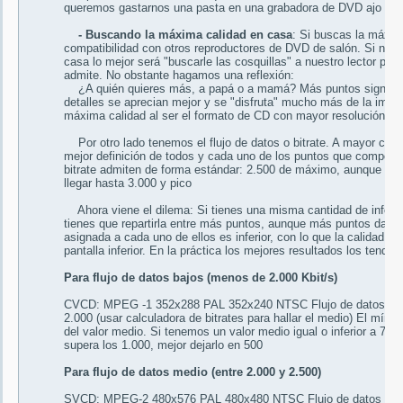
queremos gastarnos una pasta en una grabadora de DVD ajo y ag
- Buscando la máxima calidad en casa
: Si buscas la máxim
compatibilidad con otros reproductores de DVD de salón. Si nues
casa lo mejor será "buscarle las cosquillas" a nuestro lector pa
admite. No obstante hagamos una reflexión:
¿A quién quieres más, a papá o a mamá? Más puntos significan
detalles se aprecian mejor y se "disfruta" mucho más de la imág
máxima calidad al ser el formato de CD con mayor resolución 
Por otro lado tenemos el flujo de datos o bitrate. A mayor can
mejor definición de todos y cada uno de los puntos que compo
bitrate admiten de forma estándar: 2.500 de máximo, aunque algu
llegar hasta 3.000 y pico
Ahora viene el dilema: Si tienes una misma cantidad de informa
tienes que repartirla entre más puntos, aunque más puntos dan m
asignada a cada uno de ellos es inferior, con lo que la calida
pantalla inferior. En la práctica los mejores resultados los tendrí
Para flujo de datos bajos (menos de 2.000 Kbit/s)
CVCD: MPEG -1 352x288 PAL 352x240 NTSC Flujo de datos máxi
2.000 (usar calculadora de bitrates para hallar el medio) El míni
del valor medio. Si tenemos un valor medio igual o inferior a 700
supera los 1.000, mejor dejarlo en 500
Para flujo de datos medio (entre 2.000 y 2.500)
SVCD: MPEG-2 480x576 PAL 480x480 NTSC Flujo de datos máxim