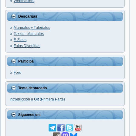
Webmasters
Descargas
Manuales y Tutoriales
Textos - Manuales
E-Zines
Fotos Divertidas
Participa
Foro
Tema destacado
Introducción a
Git
(Primera Parte)
Síguenos en: