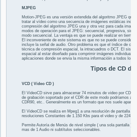
MJPEG
Motion-JPEG es una versión extendida del algoritmo JPEG que
tratar al vídeo como una secuencia de imágenes estáticas indepe
compresión del algoritmo JPEG una y otra vez para cada imagen 
modos de operación para el JPEG: secuencial, progresiva, sin per
modo secuencial. La ventaja es que se puede realizar en tiempo 
El inconveniente de este sistema es que no se puede considerar
incluye la señal de audio. Otro problema es que el índice de co
técnica de compresión espacial, la intracuadros o DCT. El sist
espacial al estar diseñado para comprimir imágenes individuales
aplicaciones donde se envia la misma informacióin a todos los us
Tipos de CD de
VCD ( Video CD )
El VideoCD sirve para almacenar 74 minutos de video por CDR74.
de grabación soportado por el CDR de este modo podríamos alm
CDR90, etc.. Generalmente es un formato que nos suele aparecer
El VideoCD se realiza en Mpeg1 a una resolución de pantalla d
resoluciones Constantes de 1.150 Kbs para el video y de 224 Kb
Permite Autoría de Menús de nivel simple ( una sola pantalla ) o n
mas de 1 Audio ni subtítulos seleccionables.