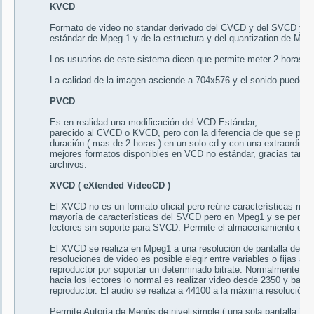
KVCD
Formato de video no standar derivado del CVCD y del SVCD y qu
estándar de Mpeg-1 y de la estructura y del quantization de Mp
Los usuarios de este sistema dicen que permite meter 2 horas d
La calidad de la imagen asciende a 704x576 y el sonido puede
PVCD
Es en realidad una modificación del VCD Estándar,
parecido al CVCD o KVCD, pero con la diferencia de que se pued
duración ( mas de 2 horas ) en un solo cd y con una extraordinari
mejores formatos disponibles en VCD no estándar, gracias tambié
archivos.
XVCD ( eXtended VideoCD )
El XVCD no es un formato oficial pero reúne características mu
mayoría de características del SVCD pero en Mpeg1 y se pensó pa
lectores sin soporte para SVCD. Permite el almacenamiento de 
El XVCD se realiza en Mpeg1 a una resolución de pantalla de 4
resoluciones de video es posible elegir entre variables o fijas a
reproductor por soportar un determinado bitrate. Normalmente y 
hacia los lectores lo normal es realizar video desde 2350 y baja
reproductor. El audio se realiza a 44100 a la máxima resolución p
Permite Autoría de Menús de nivel simple ( una sola pantalla ) o n