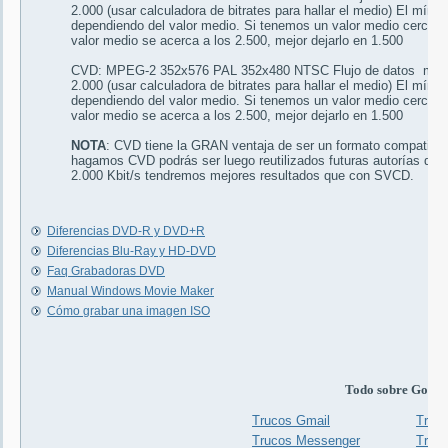
2.000 (usar calculadora de bitrates para hallar el medio) El mínim
dependiendo del valor medio. Si tenemos un valor medio cercano 
valor medio se acerca a los 2.500, mejor dejarlo en 1.500
CVD: MPEG-2 352x576 PAL 352x480 NTSC Flujo de datos máximo
2.000 (usar calculadora de bitrates para hallar el medio) El mínim
dependiendo del valor medio. Si tenemos un valor medio cercano 
valor medio se acerca a los 2.500, mejor dejarlo en 1.500
NOTA
: CVD tiene la GRAN ventaja de ser un formato compatibl
hagamos CVD podrás ser luego reutilizados futuras autorías de
2.000 Kbit/s tendremos mejores resultados que con SVCD.
Diferencias DVD-R y DVD+R
Diferencias Blu-Ray y HD-DVD
Faq Grabadoras DVD
Manual Windows Movie Maker
Cómo grabar una imagen ISO
Todo sobre Googl
Trucos Gmail
Truco
Trucos Messenger
Truc