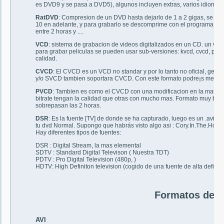
es DVD9 y se pasa a DVD5), algunos incluyen extras, varios idiomas y
RatDVD
: Compresion de un DVD hasta dejarlo de 1 a 2 gigas, se p
10 en adelante, y para grabarlo se descomprime con el programa Ra
entre 2 horas y ....
VCD
: sistema de grabacion de videos digitalizados en un CD. un vc
para grabar peliculas se pueden usar sub-versiones: kvcd, cvcd, pvcd
calidad.
CVCD
: El CVCD es un VCD no standar y por lo tanto no oficial, ge
y/o SVCD tambien soportara CVCD. Con este formato podre¡s meter 
PVCD
: Tambien es como el CVCD con una modificacion en la matriz
bitrate tengan la calidad que otras con mucho mas. Formato muy bue
sobrepasan las 2 horas.
DSR
: Es la fuente [TV] de donde se ha capturado, luego es un .avi 
tu dvd Normal. Supongo que habrás visto algo asi : Cory.In.The.H
Hay diferentes tipos de fuentes:
DSR : Digital Stream, la mas elemental
SDTV : Standard Digital Televison ( Nuestra TDT)
PDTV : Pro Digital Television (480p, )
HDTV: High Definiton television (cogido de una fuente de alta definiti
Formatos de v
AVI