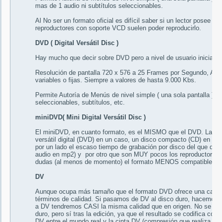
mas de 1 audio ni subtítulos seleccionables.
Al No ser un formato oficial es difícil saber si un lector posee
reproductores con soporte VCD suelen poder reproducirlo.
DVD ( Digital Versátil Disc )
Hay mucho que decir sobre DVD pero a nivel de usuario iniciad
Resolución de pantalla 720 x 576 a 25 Frames por Segundo, Aud
variables o fijas. Siempre a valores de hasta 9.000 Kbs.
Permite Autoría de Menús de nivel simple ( una sola pantalla ) o n
seleccionables, subtítulos, etc.
miniDVD( Mini Digital Versátil Disc )
El miniDVD, en cuanto formato, es el MISMO que el DVD. La únic
versátil digital (DVD) en un caso, un disco compacto (CD) en ot
por un lado el escaso tiempo de grabación por disco del que 
audio en mp2) y por otro que son MUY pocos los reproductores d
dudas (al menos de momento) el formato MENOS compatible co
DV
Aunque ocupa más tamaño que el formato DVD ofrece una calidad
términos de calidad. Si pasamos de DV al disco duro, hacemos 
a DV tendremos CASI la misma calidad que en origen. No se pier
duro, pero sí tras la edición, ya que el resultado se codifica 
DV entre el mundo real y la cinta DV (compresión que realiza la