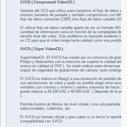
CVCD ( Compressed VideoCD )
Variante del VCD que utiliza para comprimir el flujo de datos vari
mismos tamaños de pantalla y también comprimimos con MPEG-1
flujo de datos constante (CBR) sino flujo de datos variable (VBR 
El utilizar flujo de datos variable aparte de ser un formato NO e
cantidad de información varía en función de la complejidad del 
tamaño final del vídeo. Este problema es bastante evidente si 
un CD para que el vídeo tenga tanta calidad como sea posible.
SVCD ( Súper VideoCD )
SuperVideoCD. El SVCD fue creado por un consorcio de grandes
Philips y Matsushita con la intención de superar la calidad del 
acerca en calidad al DVD ). Se suele realizar para almacenar al
copias de seguridad de grabaciones de cámara, tanto analógica c
El SVCD se realiza en Mpeg2 a una resolución de pantalla de 4
sus resoluciones de video y audio es posible elegir entre resoluc
variables con máximo y mínimo ( valores máximos de hasta 2.55
puede realizar a 44.100 kHZ o 48.000 kHZ. ( Depende de la posib
).
Permite Autoría de Menús de nivel simple ( una sola pantalla ) o n
seleccionables, subtítulos, etc.
El SVCD es formato oficial y para saber si un lector lo reproduc
compatibilidad con SVCD.