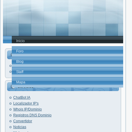
Inicio
Foro
elhacker.NET
Blog
Faq's
Trucos PC
Staff
Mapa
Servicios
ChatBot IA
Localizador IP's
Whois IP/Dominio
Registros DNS Dominio
Convertidor
Noticias