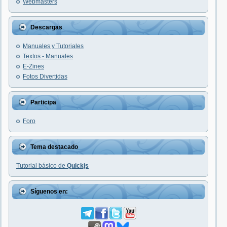
Webmasters
Descargas
Manuales y Tutoriales
Textos - Manuales
E-Zines
Fotos Divertidas
Participa
Foro
Tema destacado
Tutorial básico de
Quickjs
Síguenos en: