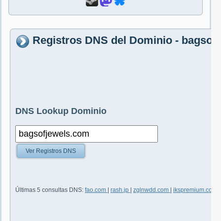
Registros DNS del Dominio - bagsof
DNS Lookup Dominio
Ver Registros DNS
Últimas 5 consultas DNS:
fao.com
|
rash.jp
|
zglnwdd.com
|
ikspremium.com