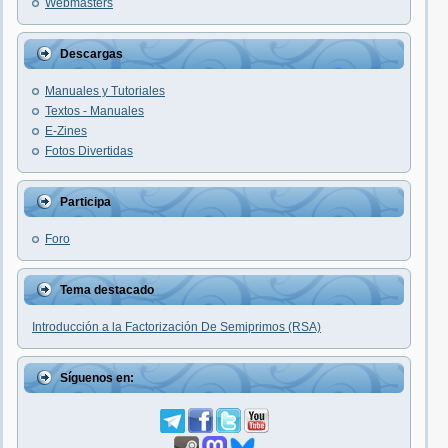
Webmasters
Descargas
Manuales y Tutoriales
Textos - Manuales
E-Zines
Fotos Divertidas
Participa
Foro
Tema destacado
Introducción a la Factorización De Semiprimos (RSA)
Síguenos en: