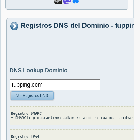
Registros DNS del Dominio - fuppin
DNS Lookup Dominio
Ver Registros DNS
Registro DMARC
v=DMARC1; p=quarantine; adkim=r; aspf=r; rua=mailto:dmarc_r
Registro IPv4