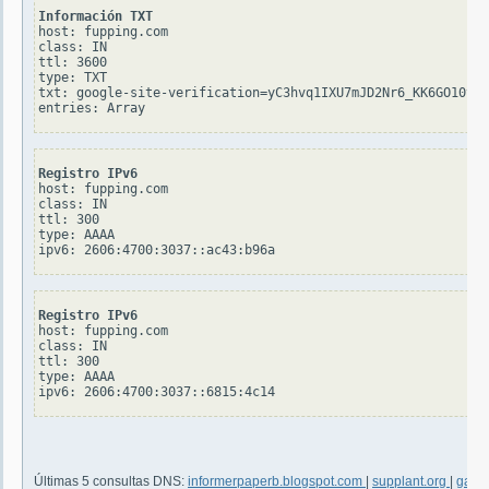
Información TXT
host: fupping.com

class: IN

ttl: 3600

type: TXT

txt: google-site-verification=yC3hvq1IXU7mJD2Nr6_KK6GO10vVY
Registro IPv6
host: fupping.com

class: IN

ttl: 300

type: AAAA

Registro IPv6
host: fupping.com

class: IN

ttl: 300

type: AAAA

Últimas 5 consultas DNS:
informerpaperb.blogspot.com
|
supplant.org
|
gadg