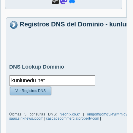
Registros DNS del Dominio - kunlun
DNS Lookup Dominio
Ver Registros DNS
Últimas 5 consultas DNS:
Neonix.co.kr
|
omgomgomg5j4yrr4mjdv3h5
saas.sinknews.it.com
|
cascadecommercialproperty.com
|