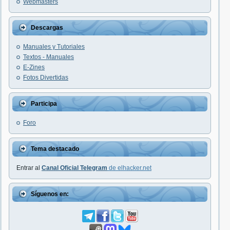
Webmasters
Descargas
Manuales y Tutoriales
Textos - Manuales
E-Zines
Fotos Divertidas
Participa
Foro
Tema destacado
Entrar al
Canal Oficial Telegram
de elhacker.net
Síguenos en: