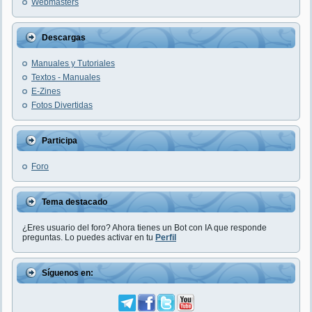
Webmasters
Descargas
Manuales y Tutoriales
Textos - Manuales
E-Zines
Fotos Divertidas
Participa
Foro
Tema destacado
¿Eres usuario del foro? Ahora tienes un Bot con IA que responde
preguntas. Lo puedes activar en tu
Perfil
Síguenos en: