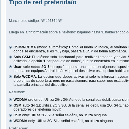
Tipo de red preferida/o
Marcar este código:
*#*#4636#*#*
Luego en la "Información sobre el teléfono" bajamos hasta "Establecer tipo d
GSM/WCDMA
(modo automático): Cómo el modo lo indica, el teléfono 
donde se encuentra, si es muy baja, pasará a GSM de forma automática.
Sólo GSM
: El teléfono solo funcionará para realizar llamadas y env
activada la opción “Usar paquete de datos”, que se encuentra en la misma
Usar solo redes 2G
: Una opción que se encuentra en algunos dispositi
batería, en equipos Android más viejos el desactivar esta opción habilita
Sólo WCDMA
: La opción que debes activar si solo te interesa naveg
problemas de cobertura, pero no pasa siempre, para saber que está acti
la pantalla principal del dispositivo.
Resumen:
WCDMA
preferred: Utiliza 2G y 3G. Aunque la señal sea débil, busca sie
GSM auto
(PRL): Utiliza 2G y 3G. Si la señal es débil, usa 2G. (PRL hace
operadores de telefonía móvil)
GSM
only: Utiliza 2G. Si la señal es débil, no utiliza ninguna.
WCDMA
only: Utiliza 3G. Si la señal es débil, no utiliza ninguna.
Explicación: