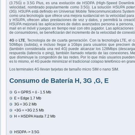
(3.75G) o 3.5G Plus, es una evolución de HSDPA (High-Speed Downlink 
velocidad, nombrado popularmente como 3.5G). La solución HSUPA pote
(3G). HSUPA está definido en Universal Mobile Telecommunications System
como una tecnología que ofrece una mejora sustancial en la velocidad para 
y HSUPA, ofrecen altas prestaciones de voz y datos, y permitirá la creac
HSUPA mejorará las aplicaciones de datos avanzados persona a persona, c
mail en el móvil y juegos en tiempo real con otro jugador. Las aplicacione
de consumidores, se beneficiarán del incremento de la velocidad de conexió
4G
o
LTE
, Tecnologia de de cuarta generación. Con la tecnología LTE, el 
50Mbps (subida), e incluso llegar a 1Gbps para usuarios que precisen de
(también considerada una red 4G) puede alcanzar los 128Mbps (descarga
respuesta (latencia o ping), también llamado retardo de las conexiones. M
que disminuye la congestión de las redes. Por lo que más usuarios pueden
es lo mismo, el 4G puede minimizar el tradicional colapso telefónico en gra
Los terminales 4G llevan tarjetas de tamaño micro SIM o nano SIM.
Consumo de Batería H, 3G ,G, E
G = GPRS + ó - 1.5 Mb
E = Edge 1.7 Mb
3G = 3G 2 Mb
+3G = +3G 2.5 Mb
H = HSDPA Hasta 7.2 Mb
HSDPA -> 3.5G