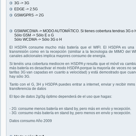
3G -> 3G
EDGE -> 2.5G
GSM/GPRS -> 2G
GSM/WCDWA -> MODO AUTOMÁTICO. Si tienes cobertura tendras 3G o H,
Sólo GSM -> Sólo E o G
Sólo WCDMA -> Sólo 3G o H
El HSDPA consume mucho más batería que el WIFI. El HSDPA es una tecn
transmisión como en la recepción (similiar a la tecnologia de MIMO del WI
canales adicionales implica mayores consumo de energía.
Si tenéis una cobertura mediocre en HSDPA y resulta que el móvil va cambia
más batería es desactivar el modo HSDPA porque la mayoría de veces no s
tarifas 3G van capadas en cuanto a velocidad) y está demostrado que cuan
hay sólo 3G.
Tanto con el G, 3H y HSDPA puedes entrar a internet, enviar y recibir mms
transferencia de datos
El tipo de datos 2g/3g óptimo dependerá de el uso que hagas:
- 2G: consume menos batería en stand by, pero más en envío y recepción.
- 3G: consumo más batería en stand by, pero menos en envío y recepción.
Datos consumo Año 2009