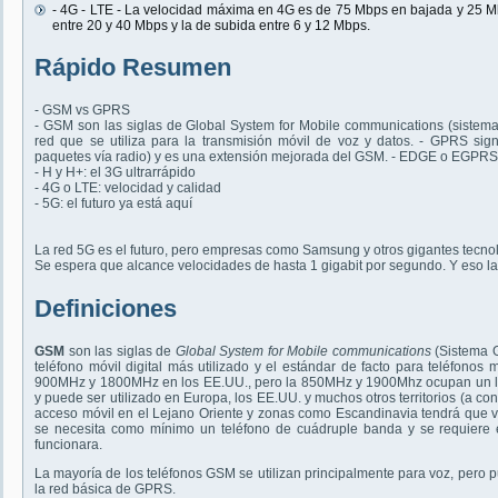
- 4G - LTE - La velocidad máxima en 4G es de 75 Mbps en bajada y 25 M
entre 20 y 40 Mbps y la de subida entre 6 y 12 Mbps.
Rápido Resumen
- GSM vs GPRS
- GSM son las siglas de Global System for Mobile communications (sistema
red que se utiliza para la transmisión móvil de voz y datos. - GPRS sign
paquetes vía radio) y es una extensión mejorada del GSM. - EDGE o EGPR
- H y H+: el 3G ultrarrápido
- 4G o LTE: velocidad y calidad
- 5G: el futuro ya está aquí
La red 5G es el futuro, pero empresas como Samsung y otros gigantes tecnol
Se espera que alcance velocidades de hasta 1 gigabit por segundo. Y eso l
Definiciones
GSM
son las siglas de
Global System for Mobile communications
(Sistema G
teléfono móvil digital más utilizado y el estándar de facto para teléfono
900MHz y 1800MHz en los EE.UU., pero la 850MHz y 1900Mhz ocupan un luga
y puede ser utilizado en Europa, los EE.UU. y muchos otros territorios (a cond
acceso móvil en el Lejano Oriente y zonas como Escandinavia tendrá que ve
se necesita como mínimo un teléfono de cuádruple banda y se requiere 
funcionara.
La mayoría de los teléfonos GSM se utilizan principalmente para voz, pero pu
la red básica de GPRS.