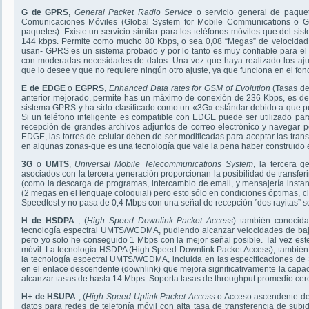
G de GPRS
,
General Packet Radio Service
o servicio general de paque
Comunicaciones Móviles (Global System for Mobile Communications o G
paquetes). Existe un servicio similar para los teléfonos móviles que del si
144 kbps. Permite como mucho 80 Kbps, o sea 0,08 “Megas” de velocidad. 
usan- GPRS es un sistema probado y por lo tanto es muy confiable para el 
con moderadas necesidades de datos. Una vez que haya realizado los ajust
que lo desee y que no requiere ningún otro ajuste, ya que funciona en el fon
E de EDGE
o
EGPRS
,
Enhanced Data rates for GSM of Evolution
(Tasas de
anterior mejorado, permite has un máximo de conexión de 236 Kbps, es dec
sistema GPRS y ha sido clasificado como un «3G» estándar debido a que p
Si un teléfono inteligente es compatible con EDGE puede ser utilizado par
recepción de grandes archivos adjuntos de correo electrónico y navegar p
EDGE, las torres de celular deben de ser modificadas para aceptar las trans
en algunas zonas-que es una tecnología que vale la pena haber construido e
3G
o
UMTS
,
Universal Mobile Telecommunications System
, la tercera g
asociados con la tercera generación proporcionan la posibilidad de transferi
(como la descarga de programas, intercambio de email, y mensajería insta
(2 megas en el lenguaje coloquial) pero esto sólo en condiciones óptimas, 
Speedtest y no pasa de 0,4 Mbps con una señal de recepción ”dos rayitas” s
H de HSDPA
, (
High Speed Downlink Packet Access
) también conocid
tecnología espectral UMTS/WCDMA, pudiendo alcanzar velocidades de baj
pero yo solo he conseguido 1 Mbps con la mejor señal posible. Tal vez este 
móvil..La tecnología HSDPA (High Speed Downlink Packet Access), tambié
la tecnología espectral UMTS/WCDMA, incluida en las especificaciones de
en el enlace descendente (downlink) que mejora significativamente la cap
alcanzar tasas de hasta 14 Mbps. Soporta tasas de throughput promedio ce
H+ de HSUPA
, (
High-Speed Uplink Packet Access
o Acceso ascendente de 
datos para redes de telefonía móvil con alta tasa de transferencia de subi