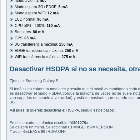
Modo avión:
2 mA
Modo espera 3G / EDGE:
5 mA
Modo espera WIFI:
12 mA
LCD normal:
90 mA
CPU 50% - 100%:
110 mA
Sensores:
80 mA
GPS:
85 mA
3G transferencia máxima:
150 mA
EDGE transferencia máxima:
250 mA
WIFI transferencia máxima:
275 mA
Desactivar HSDPA si no se necesita, otr
Ejemplo: Samsung Galaxy S
Si tenéis una cobertura mediocre y resulta que el móvil va cambiando cada do
es desactivar el modo HSDPA porque la mayoría de veces no se suele nota
van capadas en cuanto a velocidad) y está demostrado que cuando sale un
3G.
Así pues, si queréis desactivar el HSDPA, seguid estos pasos:
En el marcador telefónico escribid:
*#301279#
Se os abre un menú. Seleccionad CHANGE HSPA VERSION
Y aquí, RELEASE 99 (HSPA OFF)