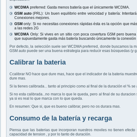
WCDMA
preferred: Gasta menos batería que el únicamente WCDMA.
GSM auto
(PRL): Un buen equilibrio entre velocidad y batería: Intent
Conexiones mejores.
GSM
only: Si no necesitas conexiones rápidas ésta es la opción que más
a las redes 2G
WCDMA
Only: Si vives en un sitio con poca covertura GSM pero buena 
que supuestamente gasta más batería buscando únicamente la conexión 
Por defecto, la selección suele ser WCDMA preferred, donde buscamos la ma
GSM auto puede ser una buena estrategia para reducir esas búsquedas (y gast
Calibrar la bateria
Ccalibrar NO hace que dure mas, hace que el indicador de la bateria muestre
dure mas.
Si la tienes calibrada... tanto al principio como al final de la duración el % se 
Si no esta calibrada...no marca lo que le queda, pero al final de su duraci
ya si es real lo que marca con lo que queda.
En resumen: Que si, que es bueno calibrar, pero no os durara mas.
Consumo de la batería y recarga
Piensa que las baterias que incorporan nuestros moviles no tienen efecto 
capacidad de tension , y por lo tanto de duración.