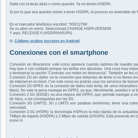
Salid con la tecla atrás o como queráis. Ya no tenéis HSDPA...
Si por lo que sea queréis volver a tener HSDPA, el proceso es reversible de f
En el marcador telefónico escribid: *#301279#
Se os abre un menú. Seleccionad CHANGE HSPA VERSION
Y aquí, RELEASE 6 (HSDPA/HSUPA)
Códigos ocultos secretos en Android
Conexiones con el smartphone
Conexión en itinerancia: este icono aparece cuando salimos de nuestro pa
Hay que ir con cuidado porque las tarifas son abusivas. Una cosa muy import
y desmarcar la opción "Conectar con redes en itinerancia". También se les
Conexión 2G sin datos: es la conexión que deberías de tener si no tienes bu
de internet en el móvil. Con este icono no podrás usar los servicios de transm
Conexión 2G GPRS: es la conexión de datos más lenta, de unos miserables
kbps). No vale la pena navegar en GPRS, ya que, literalmente, puedes ir al 
Conexión 2.5G (EDGE): es una mejora del GPRS, que permite navegar a velo
de lejos, a las conseguidas por las 3G.
Conexión 3G (UMTS): 3G y UMTS son palabas sinónimas; tiene una cobertu
velocidad.
Conexión 3.5G (HSPA): la tecnología HSPA es la más rápida de la actualida
7Mbps de bajada (HSDPA) y 2 Mbps de subida (HSUPA). Está presente en los
icono H.