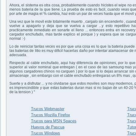
Ahora, el sistema es otra cosa, probablemente cuando hicistes el wipe no e
menos bateria de la que tiene. La prueba de esto es facil, cuando veas que
por arte de magia el % cambia, haz esto un par de veces hasta que el movil 
Una vez que le movil este totalmente muerto , cargalo sin encenderlo , cuando
vuelve a apagarlo y deja que se vuelva a cargar ...y esto repetitivo
practicamente inmediato en sonarte el lleno ... entonces entra en recovery
cargador enchufado, mas tarde explico el porque ) y espera que se cargue
normal :-)
Lo de reiniciar tantas veces es por que una cosa es lo que la bateria pued
las baterias de litio es muy dificil hacerlas daño por intentar alamacenar de
adecuada.
Respecto al cable enchufado, aqui hay diferencia de opiniones, por lo que 
superior al valor nominal que entregan ( en el caso de las samsung mas ya
algunos cargadores chinos no carguen ) por lo que si lo dejas arrancar si
almacenaje , sin embargo con el cable enchufado entregaras un 8% mas , que 
Suerte y a disfrutar ... y no olvidarse que estos moviles son muy modernos, p
es imprencindible y que estas baterias duran mas si no bajan de un 40-20 
de la tension ) "
Trucos Webmaster
Truco
Trucos Mozilla Firefox
Truc
Trucos para MSN Spaces
Truc
Huevos de Pascua
Tuto
Trucos Windows
Truc