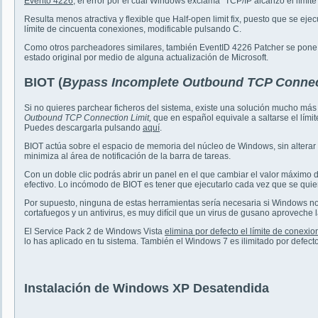
Evento 4226
, el error por el cual Windows exclama "TCP/IP alcanzó el límit
Resulta menos atractiva y flexible que Half-open limit fix, puesto que se e
límite de cincuenta conexiones, modificable pulsando C.
Como otros parcheadores similares, también EventID 4226 Patcher se pone a
estado original por medio de alguna actualización de Microsoft.
BIOT (
Bypass Incomplete Outbound TCP Connec
Si no quieres parchear ficheros del sistema, existe una solución mucho más
Outbound TCP Connection Limit,
que en español equivale a saltarse el lími
Puedes descargarla pulsando
aquí
.
BIOT actúa sobre el espacio de memoria del núcleo de Windows, sin alterar
minimiza al área de notificación de la barra de tareas.
Con un doble clic podrás abrir un panel en el que cambiar el valor máximo
efectivo. Lo incómodo de BIOT es tener que ejecutarlo cada vez que se quiera
Por supuesto, ninguna de estas herramientas sería necesaria si Windows no
cortafuegos y un antivirus, es muy difícil que un virus de gusano aproveche 
El Service Pack 2 de Windows Vista
elimina por defecto el límite de conexio
lo has aplicado en tu sistema. También el Windows 7 es ilimitado por defecto
Instalación de Windows XP Desatendida