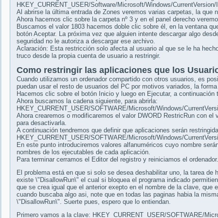
HKEY_CURRENT_USER/Software/Microsoft/Windows/CurrentVersion/In
Al abrirse la última entrada de Zones veremos varias carpetas, la que n
Ahora hacemos clic sobre la carpeta nº 3 y en el panel derecho veremo
Buscamos el valor 1803 hacemos doble clic sobre él, en la ventana qu
botón Aceptar. La próxima vez que alguien intente descargar algo desde
seguridad no le autoriza a descargar ese archivo.
Aclaración: Esta restricción solo afecta al usuario al que se le ha hech
truco desde la propia cuenta de usuario a restringir.
Como restringir las aplicaciones que los Usuario
Cuando utilizamos un ordenador compartido con otros usuarios, es posi
puedan usar el resto de usuarios del PC por motivos variados, la forma 
Hacemos clic sobre el botón Inicio y luego en Ejecutar, a continuación
Ahora buscamos la cadena siguiente, para abrirla:
HKEY_CURRENT_USER/SOFTWARE/Microsoft/Windows/CurrentVersion/
Ahora crearemos o modificaremos el valor DWORD RestricRun con el valor
para desactivarla.
A continuación tendremos que definir que aplicaciones serán restringida
HKEY_CURRENT_USER/SOFTWARE/Microsoft/Windows/CurrentVersion/
En este punto introduciremos valores alfanuméricos cuyo nombre será
nombres de los ejecutables de cada aplicación.
Para terminar cerramos el Editor del registro y reiniciamos el ordenador
El problema está en que si solo se desea deshabilitar uno, la tarea de h
existe \"DisallowRun\" el cual si bloquea el programa indicado permi
que se crea igual que el anterior exepto en el nombre de la clave, que 
cuando buscaba algo asi, note que en todas las paginas habia la misma 
\"DisallowRun\". Suerte pues, espero que lo entiendan.
Primero vamos a la clave: HKEY_CURRENT_USER/SOFTWARE/Microsoft