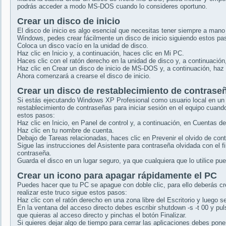
podrás acceder a modo MS-DOS cuando lo consideres oportuno.
Crear un disco de inicio
El disco de inicio es algo esencial que necesitas tener siempre a man
Windows, pedes crear fácilmente un disco de inicio siguiendo estos pa
Coloca un disco vacío en la unidad de disco.
Haz clic en Inicio y, a continuación, haces clic en Mi PC.
Haces clic con el ratón derecho en la unidad de disco y, a continuació
Haz clic en Crear un disco de inicio de MS-DOS y, a continuación, haz c
Ahora comenzará a crearse el disco de inicio.
Crear un disco de restablecimiento de contrase
Si estás ejecutando Windows XP Profesional como usuario local en un 
restablecimiento de contraseñas para iniciar sesión en el equipo cuando
estos pasos:
Haz clic en Inicio, en Panel de control y, a continuación, en Cuentas de
Haz clic en tu nombre de cuenta.
Debajo de Tareas relacionadas, haces clic en Prevenir el olvido de con
Sigue las instrucciones del Asistente para contraseña olvidada con el f
contraseña.
Guarda el disco en un lugar seguro, ya que cualquiera que lo utilice pu
Crear un icono para apagar rápidamente el PC
Puedes hacer que tu PC se apague con doble clic, para ello deberás cre
realizar este truco sigue estos pasos:
Haz clic con el ratón derecho en una zona libre del Escritorio y luego 
En la ventana del acceso directo debes escribir shutdown -s -t 00 y pu
que quieras al acceso directo y pinchas el botón Finalizar.
Si quieres dejar algo de tiempo para cerrar las aplicaciones debes pone