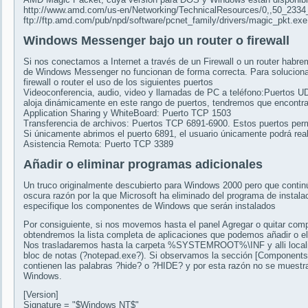
http://www.amd.com/us-en/Networking/TechnicalResources/0,,50_233
ftp://ftp.amd.com/pub/npd/software/pcnet_family/drivers/magic_pkt.ex
Windows Messenger bajo un router o firewall
Si nos conectamos a Internet a través de un Firewall o un router habr
de Windows Messenger no funcionan de forma correcta. Para solucionar
firewall o router el uso de los siguientes puertos
Videoconferencia, audio, video y llamadas de PC a teléfono:Puertos UD
aloja dinámicamente en este rango de puertos, tendremos que encontrar
Application Sharing y WhiteBoard: Puerto TCP 1503
Transferencia de archivos: Puertos TCP 6891-6900. Estos puertos permi
Si únicamente abrimos el puerto 6891, el usuario únicamente podrá real
Asistencia Remota: Puerto TCP 3389
Añadir o eliminar programas adicionales
Un truco originalmente descubierto para Windows 2000 pero que conti
oscura razón por la que Microsoft ha eliminado del programa de instalac
especifique los componentes de Windows que serán instalados
Por consiguiente, si nos movemos hasta el panel Agregar o quitar com
obtendremos la lista completa de aplicaciones que podemos añadir o eli
Nos trasladaremos hasta la carpeta %SYSTEMROOT%\INF y alli localiz
bloc de notas (?notepad.exe?). Si observamos la sección [Components
contienen las palabras ?hide? o ?HIDE? y por esta razón no se muestra
Windows.
[Version]
Signature = "$Windows NT$"