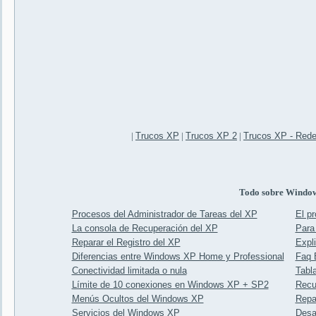
|
Trucos XP
|
Trucos XP 2
|
Trucos XP - Red
Todo sobre Windo
Procesos del Administrador de Tareas del XP
El p
La consola de Recuperación del XP
Para 
Reparar el Registro del XP
Expl
Diferencias entre Windows XP Home y Professional
Faq 
Conectividad limitada o nula
Tabl
Límite de 10 conexiones en Windows XP + SP2
Recu
Menús Ocultos del Windows XP
Repa
Servicios del Windows XP
Desa