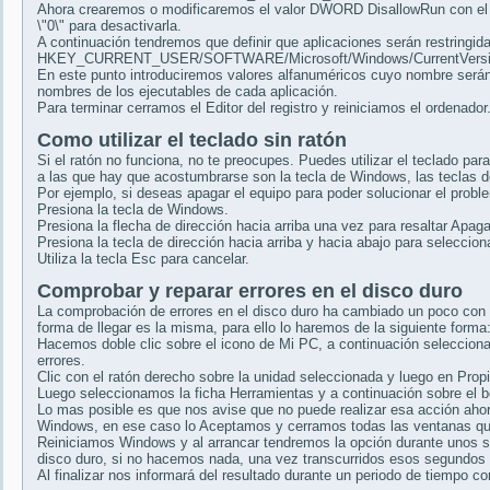
Ahora crearemos o modificaremos el valor DWORD DisallowRun con el valo
\"0\" para desactivarla.
A continuación tendremos que definir que aplicaciones serán restringida
HKEY_CURRENT_USER/SOFTWARE/Microsoft/Windows/CurrentVersion/
En este punto introduciremos valores alfanuméricos cuyo nombre será
nombres de los ejecutables de cada aplicación.
Para terminar cerramos el Editor del registro y reiniciamos el ordenador
Como utilizar el teclado sin ratón
Si el ratón no funciona, no te preocupes. Puedes utilizar el teclado pa
a las que hay que acostumbrarse son la tecla de Windows, las teclas de 
Por ejemplo, si deseas apagar el equipo para poder solucionar el proble
Presiona la tecla de Windows.
Presiona la flecha de dirección hacia arriba una vez para resaltar Apagar
Presiona la tecla de dirección hacia arriba y hacia abajo para seleccion
Utiliza la tecla Esc para cancelar.
Comprobar y reparar errores en el disco duro
La comprobación de errores en el disco duro ha cambiado un poco con 
forma de llegar es la misma, para ello lo haremos de la siguiente forma
Hacemos doble clic sobre el icono de Mi PC, a continuación seleccion
errores.
Clic con el ratón derecho sobre la unidad seleccionada y luego en Prop
Luego seleccionamos la ficha Herramientas y a continuación sobre el 
Lo mas posible es que nos avise que no puede realizar esa acción ahora
Windows, en ese caso lo Aceptamos y cerramos todas las ventanas qu
Reiniciamos Windows y al arrancar tendremos la opción durante unos s
disco duro, si no hacemos nada, una vez transcurridos esos segundo
Al finalizar nos informará del resultado durante un periodo de tiempo c