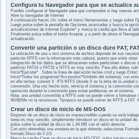
Configura tu Navegador para que se actualice 
Puedes configurar el Navegador para que compruebe si hay nuevas actu
Abre tu navegador de Internet
A continuación haces clic sobre el menú Herramientas y luego sobre Op
Luego pulsa sobre la pestaña de Opciones avanzadas y busca la opci
actualizaciones de Internet Explorer" y marca la casilla que lleva al lado
Finalmente pulsa sobre el botón Aceptar, y a partir de ahora el Naveg
actualización.
Convertir una partición o un disco duro FAT, F
La utilización de uno u otro sistema de archivo depende de sus neces
partición NTFS con la información más valiosa, puesto que entre otras 
integración de los datos que se almacenan sobre particiones o discos 
partición FAT16 o FAT32 a NTFS es muy sencillo. Para ello debes salir
Inicio*Ejecutar* . Sobre la línea de ejecución teclea cmd y luego Ente
Inicio*Todos los programas*Accesorios*Símbolo del sistema); con es
en ella teclea: convert X: /FS:NTFS (donde X es la letra de la unidad o
conversión. Una vez hecho esto, reinicia el sistema y la conversión ser
operación durante la conversión para evitar problemas en el sistema.
Nota: una unidad convertida a NTFS solo se puede volver a formatear
95/98/Me no la reconocen. Tampoco se puede volver de NTFS a FAT. Hay
Crear un disco de inicio de MS-DOS
Disponer de un disco de inicio es imprescindible cuando se está traba
tarea es muy sencillo, simplemente introduce un disco en la unidad de 
pulsa sobre la unidad de disco de 1,44 MB con el ratón derecho.
Con esto obtendrás una ventana en la que deberás seleccionar Format
formato Disco de 3 1/2.
Marca la casilla Crear un disco de Inicio MS-DOS, pulsa Iniciar y empe