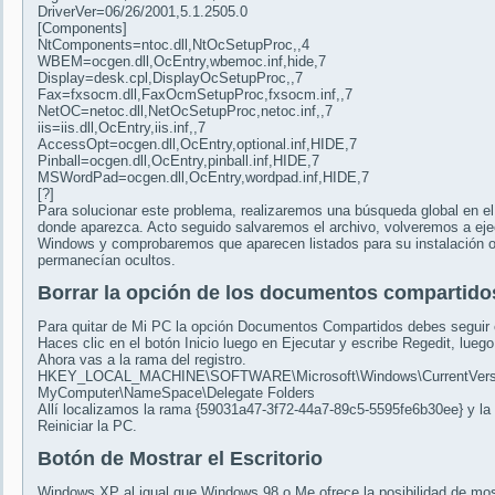
DriverVer=06/26/2001,5.1.2505.0
[Components]
NtComponents=ntoc.dll,NtOcSetupProc,,4
WBEM=ocgen.dll,OcEntry,wbemoc.inf,hide,7
Display=desk.cpl,DisplayOcSetupProc,,7
Fax=fxsocm.dll,FaxOcmSetupProc,fxsocm.inf,,7
NetOC=netoc.dll,NetOcSetupProc,netoc.inf,,7
iis=iis.dll,OcEntry,iis.inf,,7
AccessOpt=ocgen.dll,OcEntry,optional.inf,HIDE,7
Pinball=ocgen.dll,OcEntry,pinball.inf,HIDE,7
MSWordPad=ocgen.dll,OcEntry,wordpad.inf,HIDE,7
[?]
Para solucionar este problema, realizaremos una búsqueda global en el
donde aparezca. Acto seguido salvaremos el archivo, volveremos a eje
Windows y comprobaremos que aparecen listados para su instalación 
permanecían ocultos.
Borrar la opción de los documentos compartido
Para quitar de Mi PC la opción Documentos Compartidos debes seguir 
Haces clic en el botón Inicio luego en Ejecutar y escribe Regedit, luego
Ahora vas a la rama del registro.
HKEY_LOCAL_MACHINE\SOFTWARE\Microsoft\Windows\CurrentVersio
MyComputer\NameSpace\Delegate Folders
Allí localizamos la rama {59031a47-3f72-44a7-89c5-5595fe6b30ee} y la
Reiniciar la PC.
Botón de Mostrar el Escritorio
Windows XP al igual que Windows 98 o Me ofrece la posibilidad de mostra