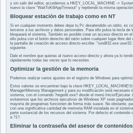
y sin salir del editor, accedemos a HKEY_LOCAL_MACHINE -> System ->
nuevo la clave "WaitToKillAppTimeout" y repitiendo la misma operació
Bloquear estación de trabajo como en NT
Si en cualquier momento debes dejar tu Pc desatendido un ratito, es c
terceros a tus archivos y datos personales. Para ello pulsa la tecla de 
bloqueará el sistema. También es posible crear un acceso directo en el e
ello pulsa con el botón derecho del ratón sobre cualquier lugar libre de
la pantalla de creación de acceso directo escribe: "rundll32.exe user32
siguiente.
Dale el nombre que quieras al nuevo acceso directo y ahora ya lo tendrás
rápidamente todas las veces que lo necesites
Optimizar la gestión de la memoria
Podemos realizar varios ajustes en el registro de Windows para optim
Estos valores se encuentran bajo la clave HKEY_LOCAL_MACHINE\Sys
Manager\Memory Management y para su modificación será necesario inici
sistema, con el comando ?regedit.exe? desde el menú Inicio/Ejecutar. 
evitaremos que los archivos ejecutivos de Windows XP sean paginados 
mayoría de programas funcionen de forma más suave. No obstante, para
con una significativa cantidad de memoria RAM instalada en el siste
parte sustancial de los recursos del sistema. Por defecto el contenido 
a ?1?.
Eliminar la contraseña del asesor de contenidos