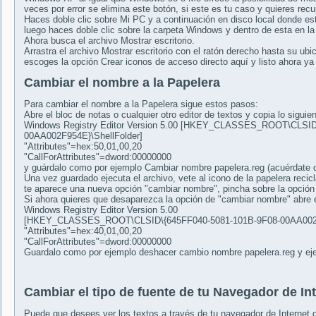
veces por error se elimina este botón, si este es tu caso y quieres rec
Haces doble clic sobre Mi PC y a continuación en disco local donde est
luego haces doble clic sobre la carpeta Windows y dentro de esta en l
Ahora busca el archivo Mostrar escritorio.
Arrastra el archivo Mostrar escritorio con el ratón derecho hasta su ubic
escoges la opción Crear iconos de acceso directo aquí y listo ahora y
Cambiar el nombre a la Papelera
Para cambiar el nombre a la Papelera sigue estos pasos:
Abre el bloc de notas o cualquier otro editor de textos y copia lo siguien
Windows Registry Editor Version 5.00 [HKEY_CLASSES_ROOT\CLSID
00AA002F954E}\ShellFolder]
"Attributes"=hex:50,01,00,20
"CallForAttributes"=dword:00000000
y guárdalo como por ejemplo Cambiar nombre papelera.reg (acuérdate de
Una vez guardado ejecuta el archivo, vete al icono de la papelera recic
te aparece una nueva opción "cambiar nombre", pincha sobre la opción 
Si ahora quieres que desaparezca la opción de "cambiar nombre" abre el
Windows Registry Editor Version 5.00
[HKEY_CLASSES_ROOT\CLSID\{645FF040-5081-101B-9F08-00AA002F9
"Attributes"=hex:40,01,00,20
"CallForAttributes"=dword:00000000
Guardalo como por ejemplo deshacer cambio nombre papelera.reg y ejec
Cambiar el tipo de fuente de tu Navegador de In
Puede que desees ver los textos a través de tu navegador de Internet d