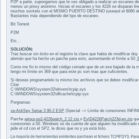
P2P a parte, supongamos que te ves obligado a realizar un escaneo 
menos un proxy anónimo. Inicias el escaneo y los 4226 se disparan li
muchos sockets con el MISMO PUERTO DESTINO (useasé el 8080 del 
Bastantes más dependiendo del tipo de escaneo.
Bit Torrent
P2M
Etc...
SOLUCIÓN:
Tras buscar sin éxito en el registro la clave que habia de modificar do
alemán que ha hecho un parche para esto, aumentando el límite a 50:
E
Como me fio lo mismo del código cerrado que de un exe bajado de la m
tengo mi límite en 369 que para este pc son mas que suficientes.
Si deseas programartelo tu mismo los archivos que se debes modificar
Citar
C:\WINDOWS\system32\drivers\tcpip.sys
C:\WINDOWS\system32\dllcache\tcpip.sys
Porgramas:
xp-AntiSpy Setup 3.95-2 ESP
(Special --> Límite de conexiones INFIN
Parche
winxp-sp2-4226patch_2.12.zip
o
EvID4226Patch223d-en.zip
que
conexiones a 50. Windows se da cuenta de que alguien ha modificado el 
pide el cd con el SP2, le dices que no y ya está listo.
La mayoría de herramientas existentes parchean el fichero TCPIP.SYS. Para