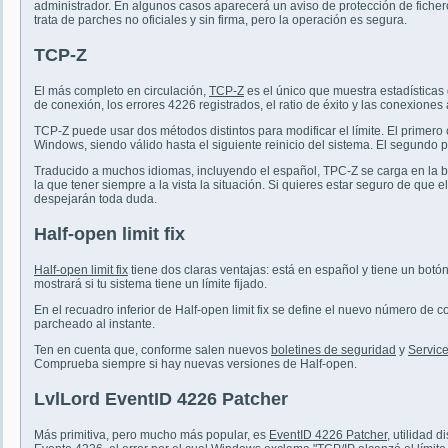
administrador. En algunos casos aparecerá un aviso de protección de fichero
trata de parches no oficiales y sin firma, pero la operación es segura.
TCP-Z
El más completo en circulación,
TCP-Z
es el único que muestra estadísticas 
de conexión, los errores 4226 registrados, el ratio de éxito y las conexiones
TCP-Z puede usar dos métodos distintos para modificar el límite. El primero
Windows, siendo válido hasta el siguiente reinicio del sistema. El segundo 
Traducido a muchos idiomas, incluyendo el español, TPC-Z se carga en la ba
la que tener siempre a la vista la situación. Si quieres estar seguro de que e
despejarán toda duda.
Half-open limit fix
Half-open limit fix
tiene dos claras ventajas: está en español y tiene un botón 
mostrará si tu sistema tiene un límite fijado.
En el recuadro inferior de Half-open limit fix se define el nuevo número de 
parcheado al instante.
Ten en cuenta que, conforme salen nuevos
boletines de seguridad
y
Servic
Comprueba siempre si hay nuevas versiones de Half-open.
LvlLord EventID 4226 Patcher
Más primitiva, pero mucho más popular, es
EventID 4226 Patcher
, utilidad 