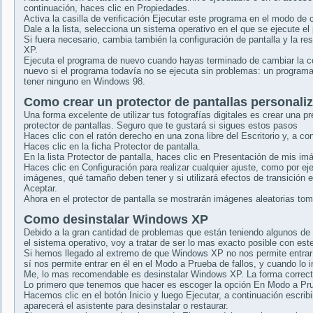
continuación, haces clic en Propiedades.
Activa la casilla de verificación Ejecutar este programa en el modo de 
Dale a la lista, selecciona un sistema operativo en el que se ejecute e
Si fuera necesario, cambia también la configuración de pantalla y la re
XP.
Ejecuta el programa de nuevo cuando hayas terminado de cambiar la con
nuevo si el programa todavía no se ejecuta sin problemas: un progra
tener ninguno en Windows 98.
Como crear un protector de pantallas personali
Una forma excelente de utilizar tus fotografías digitales es crear una p
protector de pantallas. Seguro que te gustará si sigues estos pasos
Haces clic con el ratón derecho en una zona libre del Escritorio y, a c
Haces clic en la ficha Protector de pantalla.
En la lista Protector de pantalla, haces clic en Presentación de mis im
Haces clic en Configuración para realizar cualquier ajuste, como por 
imágenes, qué tamaño deben tener y si utilizará efectos de transición e
Aceptar.
Ahora en el protector de pantalla se mostrarán imágenes aleatorias to
Como desinstalar Windows XP
Debido a la gran cantidad de problemas que están teniendo algunos de 
el sistema operativo, voy a tratar de ser lo mas exacto posible con est
Si hemos llegado al extremo de que Windows XP no nos permite entrar e
sí nos permite entrar en él en el Modo a Prueba de fallos, y cuando l
Me, lo mas recomendable es desinstalar Windows XP. La forma correcta
Lo primero que tenemos que hacer es escoger la opción En Modo a Prue
Hacemos clic en el botón Inicio y luego Ejecutar, a continuación escri
aparecerá el asistente para desinstalar o restaurar.