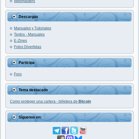
Webmasters
Descargas
Manuales y Tutoriales
Textos - Manuales
E-Zines
Fotos Divertidas
Participa
Foro
Tema destacado
Como proteger una cartera - billetera de
Bitcoin
Síguenos en: