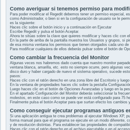
Como averiguar si tenemos permiso para modific
Para poder modificar el Regedit debemos tener un permiso especial, es
como Administrador, o bien si en la configuración de usuario se le perm
es la siguiente:
Haces clic sobre el botón inicio y a continuación en Ejecutar
Escribe Regedit y pulsa el botón Aceptar.
Ahora te sitúas sobre la clave que quieres modificar y haces clic con 
En la parte de arriba de la pantalla muestra los Usuarios y grupos, si pi
de esa misma ventana los permisos que tienen otorgados cada uno de 
Para modificar cualquiera de ellos deberás pulsar sobre el botón de O
Como cambiar la frecuencia del Monitor
Algunas veces nos habremos dado cuenta que nuestro monitor parpade
ventana blanca, amarilla, etc. esto no siempre ocurre, pero algunas v
disco duro y haber cargado de nuevo el sistema operativo, sucede esto
pasos:
Haces clic con el ratón derecho en una zona libre del Escritorio y lueg
En la ventana de propiedades haces clic sobre la pestaña Configuració
Luego haces clic en el botón de Opciones Avanzadas y luego en la pes
En el apartado Configuración del Monitor deberás seleccionar la frecu
molestos, en este caso como se puede ver está configurado para 75 he
Finalmente pulsa el botón Aceptar para que surtan efecto los cambios
Como conseguir ejecutar programas antiguos 
Si una aplicación antigua te crea problemas al ejecutar Windows XP, p
forma manual para que el programa se ejecute en un modo diferente, c
y de resolución distintas. Para establecer las propiedades de compatib
Haces clic con el ratón derecho en el archivo ejecutable o en el acceso 