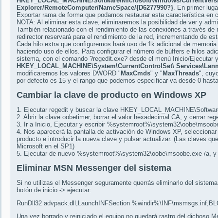
HKEY_LOCAL_MACHINE/Software/Microsoft/Windows/CurrentVers
Explorer/RemoteComputer/NameSpace/{D6277990?}
. En primer lug
Exportar rama de forma que podamos restaurar esta característica en c
NOTA: Al eliminar esta clave, eliminaremos la posibilidad de ver y ad
También relacionado con el rendimiento de las conexiónes a través de 
redirector reservará para el rendimiento de la red, incrementando de es
Cada hilo extra que configuremos hará uso de 1k adicional de memoria 
haciendo uso de ellos. Para configurar el número de búffers e hilos adi
sistema, con el comando ?regedit.exe? desde el menú Inicio/Ejecutar y
HKEY_LOCAL_MACHINE\System\CurrentControlSet\ Services\Lanm
modificaremos los valores DWORD "
MaxCmds
" y "
MaxThreads
", cuy
por defecto es 15 y el rango que podemos especificar va desde 0 hasta
Cambiar la clave de producto en Windows XP
1. Ejecutar regedit y buscar la clave HKEY_LOCAL_MACHINE\Softwa
2. Abrir la clave oobetimer, borrar el valor hexadecimal CA, y cerrar reg
3. Ir a Inicio, Ejecutar y escribir %systemroot%\system32\oobe\msoob
4. Nos aparecerá la pantalla de activación de Windows XP, seleccionar 
producto e introducir la nueva clave y pulsar actualizar. (Las claves 
Microsoft en el SP1)
5. Ejecutar de nuevo %systemroot%\system32\oobe\msoobe.exe /a, y co
Eliminar MSN Messenger del sistema
Si no utilizas el Messenger seguramente querrás eliminarlo del sistema
botón de inicio -> ejecutar:
RunDll32 advpack.dll,LaunchINFSection %windir%\INF\msmsgs.inf,B
Una vez borrado y reiniciado el equipo no quedará rastro del dichoso M