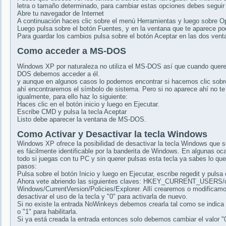
letra o tamaño determinado, para cambiar estas opciones debes seguir
Abre tu navegador de Internet
A continuación haces clic sobre el menú Herramientas y luego sobre Op
Luego pulsa sobre el botón Fuentes, y en la ventana que te aparece po
Para guardar los cambios pulsa sobre el botón Aceptar en las dos vent
Como acceder a MS-DOS
Windows XP por naturaleza no utiliza el MS-DOS así que cuando quere
DOS debemos acceder a él.
y aunque en algunos casos lo podemos encontrar si hacemos clic sobre
ahí encontraremos el símbolo de sistema. Pero si no aparece ahí no te
igualmente, para ello haz lo siguiente:
Haces clic en el botón inicio y luego en Ejecutar.
Escribe CMD y pulsa la tecla Aceptar
Listo debe aparecer la ventana de MS-DOS.
Como Activar y Desactivar la tecla Windows
Windows XP ofrece la posibilidad de desactivar la tecla Windows que se 
es fácilmente identificable por la banderita de Windows. En algunas oc
todo si juegas con tu PC y sin querer pulsas esta tecla ya sabes lo que
pasos:
Pulsa sobre el botón Inicio y luego en Ejecutar, escribe regedit y pulsa 
Ahora vete abriendo las siguientes claves: HKEY_CURRENT_USERS/of
Windows/CurrentVersion/Policies/Explorer. Allí crearemos o modifica
desactivar el uso de la tecla y "0" para activarla de nuevo.
Si no existe la entrada NoWinkeys debemos crearla tal como se indica en 
o "1" para habilitarla.
Si ya está creada la entrada entonces solo debemos cambiar el valor "0