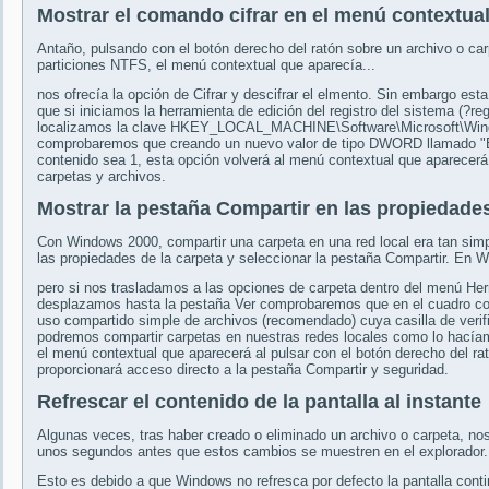
Mostrar el comando cifrar en el menú contextua
Antaño, pulsando con el botón derecho del ratón sobre un archivo o c
particiones NTFS, el menú contextual que aparecía...
nos ofrecía la opción de Cifrar y descifrar el elmento. Sin embargo est
que si iniciamos la herramienta de edición del registro del sistema (?re
localizamos la clave HKEY_LOCAL_MACHINE\Software\Microsoft\Wind
comprobaremos que creando un nuevo valor de tipo DWORD llamado "E
contenido sea 1, esta opción volverá al menú contextual que aparecerá 
carpetas y archivos.
Mostrar la pestaña Compartir en las propiedade
Con Windows 2000, compartir una carpeta en una red local era tan simp
las propiedades de la carpeta y seleccionar la pestaña Compartir. En 
pero si nos trasladamos a las opciones de carpeta dentro del menú He
desplazamos hasta la pestaña Ver comprobaremos que en el cuadro con
uso compartido simple de archivos (recomendado) cuya casilla de ver
podremos compartir carpetas en nuestras redes locales como lo hacía
el menú contextual que aparecerá al pulsar con el botón derecho del r
proporcionará acceso directo a la pestaña Compartir y seguridad.
Refrescar el contenido de la pantalla al instante
Algunas veces, tras haber creado o eliminado un archivo o carpeta, n
unos segundos antes que estos cambios se muestren en el explorador.
Esto es debido a que Windows no refresca por defecto la pantalla cont