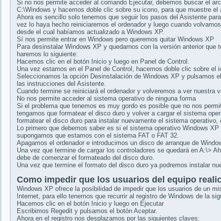
Si no nos permite acceder al comando Ejecutar, debemos buscar el arch
C:\Windows y hacemos doble clic sobre su icono, para que muestre el 
Ahora es sencillo solo tenemos que seguir los pasos del Asistente para
vez lo haya hecho reiniciaremos el ordenador y luego cuando volvamos 
desde el cual habíamos actualizado a Windows XP.
Sí nos permite entrar en Windows pero queremos quitar Windows XP
Para desinstalar Windows XP y quedarnos con la versión anterior que
haremos lo siguiente:
Hacemos clic en el botón Inicio y luego en Panel de Control.
Una vez estamos en el Panel de Control, hacemos doble clic sobre el i
Seleccionamos la opción Desinstalación de Windows XP y pulsamos el b
las instrucciones del Asistente.
Cuando termine se reiniciará el ordenador y volveremos a ver nuestra
No nos permite acceder al sistema operativo de ninguna forma
Si el problema que tenemos es muy gordo es posible que no nos permit
tengamos que formatear el disco duro y volver a cargar el sistema o
formatear el disco duro para instalar nuevamente el sistema operativo,
Lo primero que debemos saber es si el sistema operativo Windows XP 
supongamos que estamos con el sistema FAT o FAT 32.
Apagamos el ordenador e introducimos un disco de arranque de Windo
Una vez que termine de cargar los controladores se quedará en A:\> Ah
debe de comenzar el formateado del disco duro.
Una vez que termine el formato del disco duro ya podremos instalar nu
Como impedir que los usuarios del equipo reali
Windows XP ofrece la posibilidad de impedir que los usuarios de un m
Internet, para ello tenemos que recurrir al registro de Windows de la si
Hacemos clic en el botón Inicio y luego en Ejecutar
Escribimos Regedit y pulsamos el botón Aceptar.
Ahora en el registro nos desplazamos por las siguientes claves: