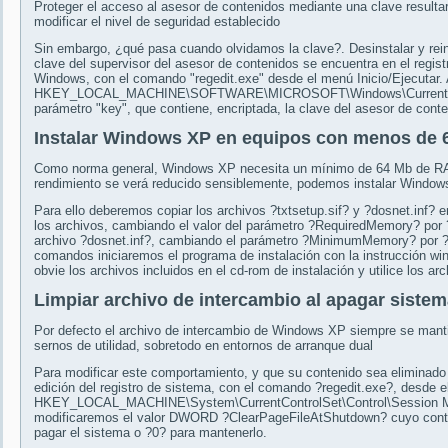
Proteger el acceso al asesor de contenidos mediante una clave resultar
modificar el nivel de seguridad establecido
Sin embargo, ¿qué pasa cuando olvidamos la clave?. Desinstalar y reins
clave del supervisor del asesor de contenidos se encuentra en el registro
Windows, con el comando "regedit.exe" desde el menú Inicio/Ejecutar. A
HKEY_LOCAL_MACHINE\SOFTWARE\MICROSOFT\Windows\Current Versi
parámetro "key", que contiene, encriptada, la clave del asesor de cont
Instalar Windows XP en equipos con menos de
Como norma general, Windows XP necesita un mínimo de 64 Mb de RAM p
rendimiento se verá reducido sensiblemente, podemos instalar Wind
Para ello deberemos copiar los archivos ?txtsetup.sif? y ?dosnet.inf? e
los archivos, cambiando el valor del parámetro ?RequiredMemory? por
archivo ?dosnet.inf?, cambiando el parámetro ?MinimumMemory? por ?3
comandos iniciaremos el programa de instalación con la instrucción w
obvie los archivos incluidos en el cd-rom de instalación y utilice los a
Limpiar archivo de intercambio al apagar siste
Por defecto el archivo de intercambio de Windows XP siempre se mant
sernos de utilidad, sobretodo en entornos de arranque dual
Para modificar este comportamiento, y que su contenido sea eliminado 
edición del registro de sistema, con el comando ?regedit.exe?, desde e
HKEY_LOCAL_MACHINE\System\CurrentControlSet\Control\Session M
modificaremos el valor DWORD ?ClearPageFileAtShutdown? cuyo conteni
pagar el sistema o ?0? para mantenerlo.