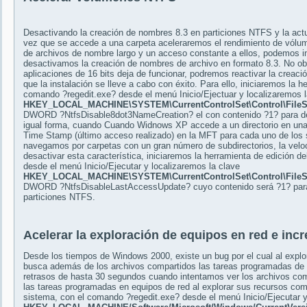
Desactivando la creación de nombres 8.3 en particiones NTFS y la ac
vez que se accede a una carpeta aceleraremos el rendimiento de vól
de archivos de nombre largo y un acceso constante a ellos, podemos i
desactivamos la creación de nombres de archivo en formato 8.3. No obs
aplicaciones de 16 bits deja de funcionar, podremos reactivar la creac
que la instalación se lleve a cabo con éxito. Para ello, iniciaremos la h
comando ?regedit.exe? desde el menú Inicio/Ejectuar y localizaremos l
HKEY_LOCAL_MACHINE\SYSTEM\CurrentControlSet\Control\File
DWORD ?NtfsDisable8dot3NameCreation? el con contenido ?1? para des
igual forma, cuando Cuando Widnows XP accede a un directorio en una
Time Stamp (último acceso realizado) en la MFT para cada uno de los s
navegamos por carpetas con un gran número de subdirectorios, la veloc
desactivar esta característica, iniciaremos la herramienta de edición d
desde el menú Inicio/Ejecutar y localizaremos la clave
HKEY_LOCAL_MACHINE\SYSTEM\CurrentControlSet\Control\File
DWORD ?NtfsDisableLastAccessUpdate? cuyo contenido será ?1? para 
particiones NTFS.
Acelerar la exploración de equipos en red e inc
Desde los tiempos de Windows 2000, existe un bug por el cual al explo
busca además de los archivos compartidos las tareas programadas de
retrasos de hasta 30 segundos cuando intentamos ver los archivos co
las tareas programadas en equipos de red al explorar sus recursos comp
sistema, con el comando ?regedit.exe? desde el menú Inicio/Ejecutar y