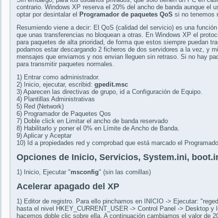
contrario. Windows XP reserva el 20% del ancho de banda aunque el u
optar por desintalar el
Programador de paquetes QoS
si no tenemos 
Resumiendo viene a decir: El QoS (calidad del servicio) es una función
que unas transferencias no bloquean a otras. En Windows XP el proto
para paquetes de alta prioridad, de forma que estos siempre puedan tra
podamos estar descargando 2 ficheros de dos servidores a la vez, y mi
mensajes que enviamos y nos envian lleguen sin retraso. Si no hay paq
para transmitir paquetes normales.
1) Entrar como administrador.
2) Inicio, ejecutar, escribid:
gpedit.msc
3) Aparecen las directivas de grupo, id a Configuración de Equipo.
4) Plantillas Administrativas
5) Red (Network)
6) Programador de Paquetes Qos
7) Doble click en Limitar el ancho de banda reservado
8) Habilitarlo y poner el 0% en Límite de Ancho de Banda.
9) Aplicar y Aceptar
10) Id a propiedades red y comprobad que está marcado el Programad
Opciones de Inicio, Servicios, System.ini, boot.in
1) Inicio, Ejecutar "
msconfig
" (sin las comillas)
Acelerar apagado del XP
1) Editor de registro. Para ello pinchamos en INICIO -> Ejecutar: "reged
hasta el nivel HKEY_CURRENT_USER -> Control Panel -> Desktop y loc
hacemos doble clic sobre ella. A continuación cambiamos el valor de 20.