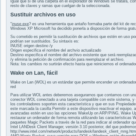
Igual que si de una carpeta en el explorador de Windows se tratara, co
resto de claves y ramas que cuelgan de la seleccionada.
Sustituir archivos en uso
"
inuse.exe
? es una herramienta que antaño formaba parte del kit de re
Windows XP Microsoft ha decidido ponerla a disposición de forma gratu
Su cometido es permitir la sustitución de archivos que estén en uso po
podrían ser sustituidos. Su sintaxis es:
INUSE origen destino /y
Origen especifica el nombre del archvio actualizado
Destino especifica el nombre del archivo existente que será reemplaza
/y elimina la petición de confirmación para reemplazar el archivo.
Nota: los cambios no surtirán efecto hasta que reiniciemos el ordenado
Wake on Lan, fácil
Wake on Lan (WOL) es un estándar que permite encender un ordenador 
red
Para utilizar WOL antes deberemos asegurarnos que contamos con una
conector WOL conectado a una tarjeta compatible con este sistema, y
los controladores soporten esta característica y que en sus Propiedade
este marcada la casilla Permitir a este dispositivo reactivar el equipo
avanzadas estén en uso las opciones WakeUp on ARP/PING, Wake U
restaurar un ordenador de forma remota utilizando las características
paquetes Magic Packets a través de la red para indicar al ordenador q
Intel LANDesk Client Manager, versión 3.10 posterior, del que podremos
http://www.intel.com/network/products/landesk/landesk_client_mng.htm
AMD Magic Packet, cuya versión para DOS y Windows están disponible 