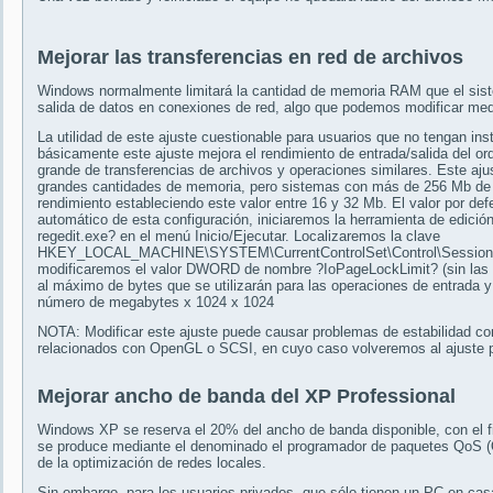
Mejorar las transferencias en red de archivos
Windows normalmente limitará la cantidad de memoria RAM que el siste
salida de datos en conexiones de red, algo que podemos modificar media
La utilidad de este ajuste cuestionable para usuarios que no tengan ins
básicamente este ajuste mejora el rendimiento de entrada/salida del o
grande de transferencias de archivos y operaciones similares. Este a
grandes cantidades de memoria, pero sistemas con más de 256 Mb de
rendimiento estableciendo este valor entre 16 y 32 Mb. El valor por def
automático de esta configuración, iniciaremos la herramienta de edició
regedit.exe? en el menú Inicio/Ejecutar. Localizaremos la clave
HKEY_LOCAL_MACHINE\SYSTEM\CurrentControlSet\Control\Session
modificaremos el valor DWORD de nombre ?IoPageLockLimit? (sin las c
al máximo de bytes que se utilizarán para las operaciones de entrada y
número de megabytes x 1024 x 1024
NOTA: Modificar este ajuste puede causar problemas de estabilidad c
relacionados con OpenGL o SCSI, en cuyo caso volveremos al ajuste 
Mejorar ancho de banda del XP Professional
Windows XP se reserva el 20% del ancho de banda disponible, con el fi
se produce mediante el denominado el programador de paquetes QoS (Qu
de la optimización de redes locales.
Sin embargo, para los usuarios privados, que sólo tienen un PC en cas