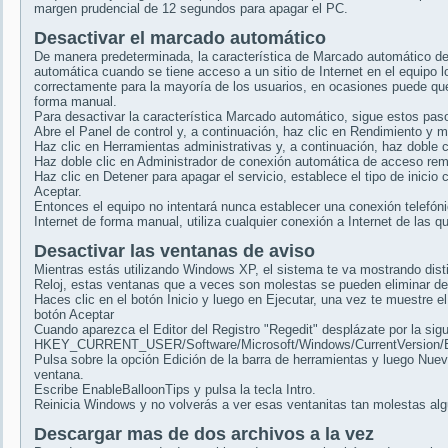
margen prudencial de 12 segundos para apagar el PC.
Desactivar el marcado automático
De manera predeterminada, la característica de Marcado automático de
automática cuando se tiene acceso a un sitio de Internet en el equipo l
correctamente para la mayoría de los usuarios, en ocasiones puede que
forma manual.
Para desactivar la característica Marcado automático, sigue estos pas
Abre el Panel de control y, a continuación, haz clic en Rendimiento y 
Haz clic en Herramientas administrativas y, a continuación, haz doble c
Haz doble clic en Administrador de conexión automática de acceso rem
Haz clic en Detener para apagar el servicio, establece el tipo de inicio
Aceptar.
Entonces el equipo no intentará nunca establecer una conexión telefón
Internet de forma manual, utiliza cualquier conexión a Internet de las 
Desactivar las ventanas de aviso
Mientras estás utilizando Windows XP, el sistema te va mostrando distin
Reloj, estas ventanas que a veces son molestas se pueden eliminar de 
Haces clic en el botón Inicio y luego en Ejecutar, una vez te muestre el
botón Aceptar
Cuando aparezca el Editor del Registro "Regedit" desplázate por la sig
HKEY_CURRENT_USER/Software/Microsoft/Windows/CurrentVersion/E
Pulsa sobre la opción Edición de la barra de herramientas y luego Nu
ventana.
Escribe EnableBalloonTips y pulsa la tecla Intro.
Reinicia Windows y no volverás a ver esas ventanitas tan molestas al
Descargar mas de dos archivos a la vez