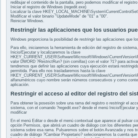
redibujar el contenido de la pantalla, pero podemos modificar el registro
Iniciar el registro de Windows (regedit.exe)
Localizar la clave HKEY_LOCAL_MACHINE\System\CurrentControlSet\
Modificar el valor binario "UpdateMode" de "01" a "00".
Reiniciar Windows.
Restringir las aplicaciones que los usuarios pu
Windows proporciona la posibilidad de restringir las aplicaciones que l
Para ello, iniciaremos la herramienta de edición del registro de siste
Inicio/Ejecutar y localizaremos la clave
HKEY_CURRENT_USER\Software\Microsoft\Windows\CurrentVersion\Polic
valor DWORD ?RestrictRun? (sin comillas) con el valor ?1? para activar 
tendremos que definir las aplicaciones cuya ejecución estará restringid
permitida. Para ello nos trasladaremos hasta la clave
HKEY_CURRENT_USER\Software\Microsoft\Windows\CurrentVersion\Polic
alfanuméricos cuyo nombre serán números consecutivos y como conten
aplicación.
Restringir el acceso al editor del registro del si
Para obtener la posesión sobre una rama del registro o restringir el acc
sistema, con el comando ?regedit.exe? desde el menú Inicio/Ejecutar 
modificar
En el menú Editar o desde el menú contextual que aparece al pulsar co
opción Permisos, que abrirá un cuadro de diálogo con los diferentes pe
sistema sobre esa rama. Pulsaremos sobre el botón Avanzada y nos tra
cuadro de diálogo ?Cambiar Propietario? selecionaremos la cuenta que