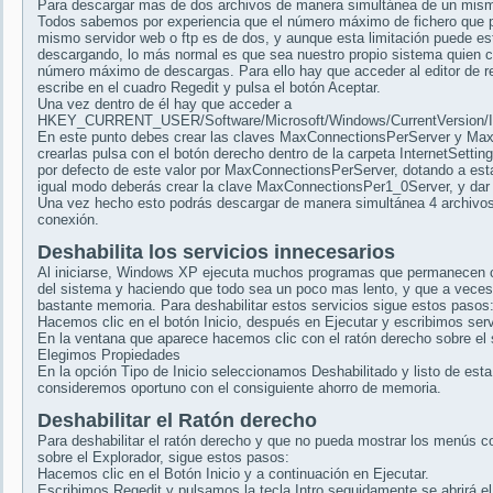
Para descargar mas de dos archivos de manera simultánea de un mism
Todos sabemos por experiencia que el número máximo de fichero que
mismo servidor web o ftp es de dos, y aunque esta limitación puede est
descargando, lo más normal es que sea nuestro propio sistema quien cr
número máximo de descargas. Para ello hay que acceder al editor de regi
escribe en el cuadro Regedit y pulsa el botón Aceptar.
Una vez dentro de él hay que acceder a
HKEY_CURRENT_USER/Software/Microsoft/Windows/CurrentVersion/In
En este punto debes crear las claves MaxConnectionsPerServer y M
crearlas pulsa con el botón derecho dentro de la carpeta InternetSett
por defecto de este valor por MaxConnectionsPerServer, dotando a esta 
igual modo deberás crear la clave MaxConnectionsPer1_0Server, y dar u
Una vez hecho esto podrás descargar de manera simultánea 4 archivo
conexión.
Deshabilita los servicios innecesarios
Al iniciarse, Windows XP ejecuta muchos programas que permanecen 
del sistema y haciendo que todo sea un poco mas lento, y que a vec
bastante memoria. Para deshabilitar estos servicios sigue estos pasos
Hacemos clic en el botón Inicio, después en Ejecutar y escribimos se
En la ventana que aparece hacemos clic con el ratón derecho sobre el 
Elegimos Propiedades
En la opción Tipo de Inicio seleccionamos Deshabilitado y listo de est
consideremos oportuno con el consiguiente ahorro de memoria.
Deshabilitar el Ratón derecho
Para deshabilitar el ratón derecho y que no pueda mostrar los menús c
sobre el Explorador, sigue estos pasos:
Hacemos clic en el Botón Inicio y a continuación en Ejecutar.
Escribimos Regedit y pulsamos la tecla Intro seguidamente se abrirá el e