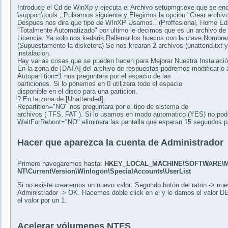
Introduce el Cd de WinXp y ejecuta el Archivo setupmgr.exe que se encu
\support\tools , Pulsamos siguiente y Elegimos la opcion "Crear archiv
Despues nos dira que tipo de WInXP Usamos.. (Proffesional, Home Edit
"Totalmente Automatizado" por ultimo le decimos que es un archivo de 
Licencia. Ya solo nos kedaria Rellenar los huecos con la clave Nombres
(Supuestamente la disketera) Se nos krearan 2 archivos (unattend.txt y u
instalacion.
Hay varias cosas que se pueden hacen para Mejorar Nuestra Instalació
En la zona de [DATA] del archivo de respuestas podremos modificar o a
Autopartition=1 nos preguntara por el espacio de las
particiones. Si lo ponemos en 0 utilizara todo el espacio
disponible en el disco para una particion.
? En la zona de [Unattended]:
Repartition="NO" nos preguntara por el tipo de sistema de
archivos ( TFS, FAT ). Si lo usamos en modo automatico (YES) no pod
WaitForReboot="NO" eliminara las pantalla que esperan 15 segundos par
Hacer que aparezca la cuenta de Administrador
Primero navegaremos hasta:
HKEY_LOCAL_MACHINE\SOFTWARE\Mi
NT\CurrentVersion\Winlogon\SpecialAccounts\UserList
Si no existe crearemos un nuevo valor: Segundo botón del ratón -> n
Administrador -> OK. Hacemos doble click en el y le damos el valor D
el valor por un 1.
Acelerar vólumenes NTFS