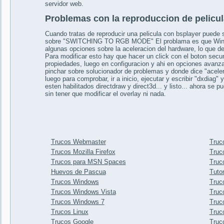
servidor web.
Problemas con la reproduccion de pelicul
Cuando tratas de reproducir una pelicula con bsplayer puede 
sobre "SWITCHING TO RGB MODE" El problama es que Window
algunas opciones sobre la aceleracion
del hardware, lo que de
Para modificar esto hay que hacer un click con el boton secun
propiedades, luego en configuracion y ahi en opciones avanz
pinchar sobre solucionador de problemas y donde dice "acele
luego para comprobar, ir a inicio, ejecutar y escribir "dxdiag
esten habilitados directdraw y direct3d... y listo... ahora se 
sin tener que modificar el overlay ni nada.
Trucos Webmaster
Truco
Trucos Mozilla Firefox
Truc
Trucos para MSN Spaces
Truc
Huevos de Pascua
Tuto
Trucos Windows
Truc
Trucos Windows Vista
Truc
Trucos Windows 7
Truco
Trucos Linux
Truc
Trucos Google
Truc