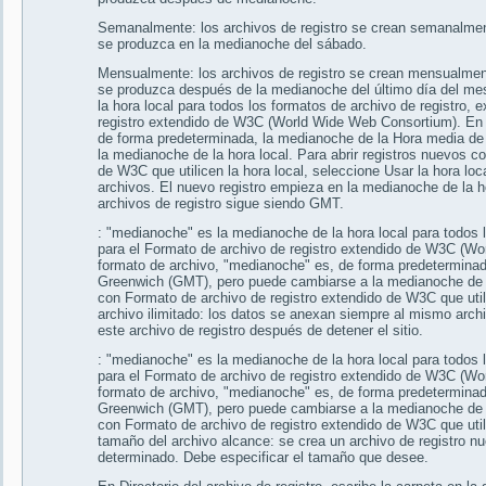
Semanalmente: los archivos de registro se crean semanalme
se produzca en la medianoche del sábado.
Mensualmente: los archivos de registro se crean mensualmen
se produzca después de la medianoche del último día del m
la hora local para todos los formatos de archivo de registro, 
registro extendido de W3C (World Wide Web Consortium). En 
de forma predeterminada, la medianoche de la Hora media d
la medianoche de la hora local. Para abrir registros nuevos c
de W3C que utilicen la hora local, seleccione Usar la hora lo
archivos. El nuevo registro empieza en la medianoche de la ho
archivos de registro sigue siendo GMT.
: "medianoche" es la medianoche de la hora local para todos l
para el Formato de archivo de registro extendido de W3C (W
formato de archivo, "medianoche" es, de forma predetermina
Greenwich (GMT), pero puede cambiarse a la medianoche de la
con Formato de archivo de registro extendido de W3C que util
archivo ilimitado: los datos se anexan siempre al mismo arch
este archivo de registro después de detener el sitio.
: "medianoche" es la medianoche de la hora local para todos l
para el Formato de archivo de registro extendido de W3C (W
formato de archivo, "medianoche" es, de forma predetermina
Greenwich (GMT), pero puede cambiarse a la medianoche de la
con Formato de archivo de registro extendido de W3C que util
tamaño del archivo alcance: se crea un archivo de registro n
determinado. Debe especificar el tamaño que desee.