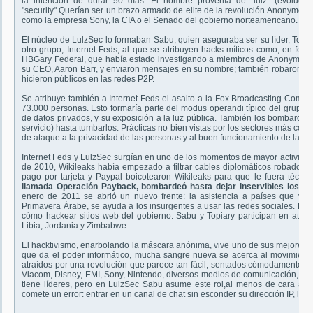
la intención de durar 50 días. El nombre provenía de "lulz" (evolució
"security".Querían ser un brazo armado de elite de la revolución Anonymous e
como la empresa Sony, la CIA o el Senado del gobierno norteamericano.
El núcleo de LulzSec lo formaban Sabu, quien aseguraba ser su líder, Topia
otro grupo, Internet Feds, al que se atribuyen hacks míticos como, en febr
HBGary Federal, que había estado investigando a miembros de Anonymous. I
su CEO, Aaron Barr, y enviaron mensajes en su nombre; también robaron mi
hicieron públicos en las redes P2P.
Se atribuye también a Internet Feds el asalto a la Fox Broadcasting Comp
73.000 personas. Esto formaría parte del modus operandi típico del grupo:
de datos privados, y su exposición a la luz pública. También los bombarde
servicio) hasta tumbarlos. Prácticas no bien vistas por los sectores más co
de ataque a la privacidad de las personas y al buen funcionamiento de las r
Internet Feds y LulzSec surgían en uno de los momentos de mayor activida
de 2010, Wikileaks había empezado a filtrar cables diplomáticos robados
pago por tarjeta y Paypal boicotearon Wikileaks para que le fuera técni
llamada Operación Payback, bombardeó hasta dejar inservibles los si
enero de 2011 se abrió un nuevo frente: la asistencia a países que viv
Primavera Árabe, se ayuda a los insurgentes a usar las redes sociales. E
cómo hackear sitios web del gobierno. Sabu y Topiary participan en ataq
Libia, Jordania y Zimbabwe.
El hacktivismo, enarbolando la máscara anónima, vive uno de sus mejores m
que da el poder informático, mucha sangre nueva se acerca al movimien
atraídos por una revolución que parece tan fácil, sentados cómodamente e
Viacom, Disney, EMI, Sony, Nintendo, diversos medios de comunicación, o
tiene líderes, pero en LulzSec Sabu asume este rol,al menos de cara al e
comete un error: entrar en un canal de chat sin esconder su dirección IP, lo q