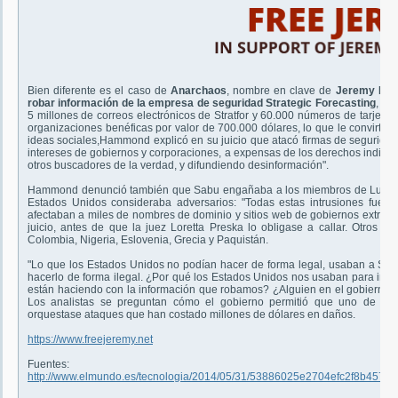
Bien diferente es el caso de
Anarchaos
, nombre en clave de
Jeremy Ha
robar información de la empresa de seguridad Strategic Forecasting
, Inc
5 millones de correos electrónicos de Stratfor y 60.000 números de tarjetas
organizaciones benéficas por valor de 700.000 dólares, lo que le convirtió
ideas sociales,Hammond explicó en su juicio que atacó firmas de seguridad 
intereses de gobiernos y corporaciones, a expensas de los derechos individu
otros buscadores de la verdad, y difundiendo desinformación".
Hammond denunció también que Sabu engañaba a los miembros de LulzSec
Estados Unidos consideraba adversarios: "Todas estas intrusiones fuer
afectaban a miles de nombres de dominio y sitios web de gobiernos extranjero
juicio, antes de que la juez Loretta Preska lo obligase a callar. Otros pa
Colombia, Nigeria, Eslovenia, Grecia y Paquistán.
"Lo que los Estados Unidos no podían hacer de forma legal, usaban a Sabu
hacerlo de forma ilegal. ¿Por qué los Estados Unidos nos usaban para infi
están haciendo con la información que robamos? ¿Alguien en el gobierno 
Los analistas se preguntan cómo el gobierno permitió que uno de sus 
orquestase ataques que han costado millones de dólares en daños.
https://www.freejeremy.net
Fuentes:
http://www.elmundo.es/tecnologia/2014/05/31/53886025e2704efc2f8b4577.