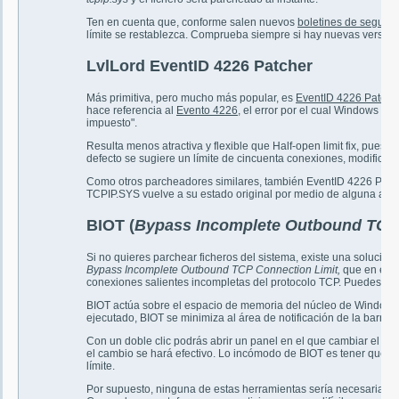
Ten en cuenta que, conforme salen nuevos
boletines de segurid
límite se restablezca. Comprueba siempre si hay nuevas version
LvlLord EventID 4226 Patcher
Más primitiva, pero mucho más popular, es
EventID 4226 Patche
hace referencia al
Evento 4226
, el error por el cual Windows ex
impuesto".
Resulta menos atractiva y flexible que Half-open limit fix, pues
defecto se sugiere un límite de cincuenta conexiones, modificab
Como otros parcheadores similares, también EventID 4226 Patche
TCPIP.SYS vuelve a su estado original por medio de alguna actua
BIOT (
Bypass Incomplete Outbound TCP 
Si no quieres parchear ficheros del sistema, existe una soluci
Bypass Incomplete Outbound TCP Connection Limit,
que en espa
conexiones salientes incompletas del protocolo TCP. Puedes d
BIOT actúa sobre el espacio de memoria del núcleo de Windows, 
ejecutado, BIOT se minimiza al área de notificación de la barra d
Con un doble clic podrás abrir un panel en el que cambiar el v
el cambio se hará efectivo. Lo incómodo de BIOT es tener que ej
límite.
Por supuesto, ninguna de estas herramientas sería necesaria si 