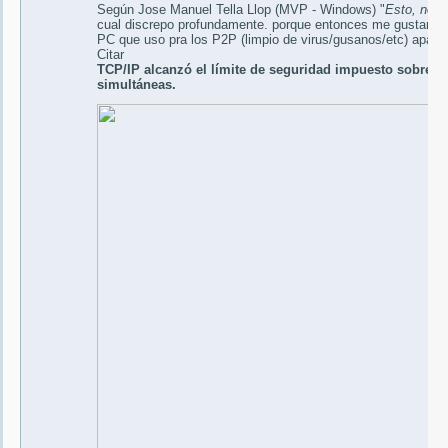
Según Jose Manuel Tella Llop (MVP - Windows) "
Esto, no l
cual discrepo profundamente. porque entonces me gustaría 
PC que uso pra los P2P (limpio de virus/gusanos/etc) apare
Citar
TCP/IP alcanzó el límite de seguridad impuesto sobre e
simultáneas.