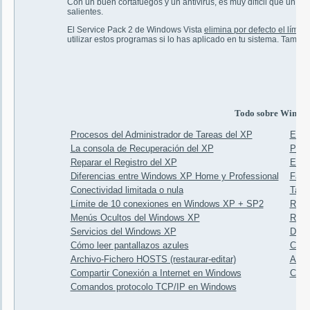
Con un buen cortafuegos y un antivirus, es muy difícil que un v
salientes.
El Service Pack 2 de Windows Vista
elimina por defecto el límit
utilizar estos programas si lo has aplicado en tu sistema. Tambié
Todo sobre Windo
Procesos del Administrador de Tareas del XP
El p
La consola de Recuperación del XP
Para 
Reparar el Registro del XP
Expl
Diferencias entre Windows XP Home y Professional
Faq 
Conectividad limitada o nula
Tabl
Límite de 10 conexiones en Windows XP + SP2
Recu
Menús Ocultos del Windows XP
Repa
Servicios del Windows XP
Desa
Cómo leer pantallazos azules
Cara
Archivo-Fichero HOSTS (restaurar-editar)
Ataj
Compartir Conexión a Internet en Windows
Coma
Comandos protocolo TCP/IP en Windows