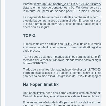
Parche
winxp-sp2-4226patch_2.12.zip
o
EvID4226Patch223d
dejarte el número de conexiones a 50. Windows se da cuenta
lo intenta recuperar del service pack 2. Te pide el cd con el 
La mayoría de herramientas existentes parchean el fichero TCP
ejecutarlas con permisos de administrador. En algunos casos ap
la falsa alarma de un antivirus. Esto se debe a que se trata de par
operación es segura.
TCP-Z
El más completo en circulación,
TCP-Z
es el único que muestra e
el número de intentos de conexión, los errores 4226 registrados, 
cada proceso.
TCP-Z puede usar dos métodos distintos para modificar el límite.
memoria del kernel de Windows, siendo válido hasta el siguiente
fichero TCPIP.SYS.
Traducido a muchos idiomas, incluyendo el español, TPC-Z se car
barra de estadísticas con la que tener siempre a la vista la situa
parcheado ha sido eficaz, las gráficas de TCP-Z te despejarán t
Half-open limit fix
Half-open limit fix
tiene dos claras ventajas: está en español y tie
Cuando la ejecutes, te mostrará si tu sistema tiene un límite fijad
En el recuadro inferior de Half-open limit fix se define el nuev
tcpip.sys
y el fichero será parcheado al instante.