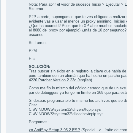
Nota: Para abrir el visor de sucesos Inicio > Ejecutar > Eve
Sistema.
P2P a parte, supongamos que te ves obligado a realizar 
evidente vas a usar al menos un proxy anónimo. Inicias el e
¿Que ha ocurrido? Pues que tu XP abre muchos sockets
el 8080 del proxy por ejemplo) ¿más de 10 por segundo? Ba
escaneo.
Bit Torrent
P2M
Etc...
SOLUCIÓN:
Tras buscar sin éxito en el registro la clave que habia de mo
pero también con un alemán que ha hecho un parche para es
4226 Patcher Version 2.23d (english)
Como me fio lo mismo del código cerrado que de un exe baja
par de debuggers ya tengo mi límite en 369 que para este p
Si deseas programartelo tu mismo los archivos que se debes
Citar
C:\WINDOWS\system32\drivers\tcpip.sys
C:\WINDOWS\system32\dllcache\tcpip.sys
Porgramas:
xp-AntiSpy Setup 3.95-2 ESP
(Special --> Límite de conexi