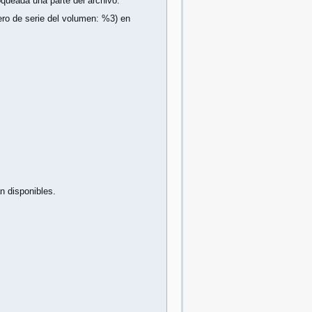
oqueada una parte del archivo.
ero de serie del volumen: %3) en
n disponibles.