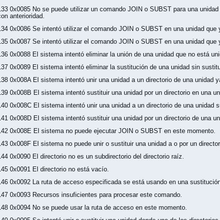
133 0x0085 No se puede utilizar un comando JOIN o SUBST para una unidad 
con anterioridad.
134 0x0086 Se intentó utilizar el comando JOIN o SUBST en una unidad que 
135 0x0087 Se intentó utilizar el comando JOIN o SUBST en una unidad que y
136 0x0088 El sistema intentó eliminar la unión de una unidad que no está uni
137 0x0089 El sistema intentó eliminar la sustitución de una unidad sin sustitu
138 0x008A El sistema intentó unir una unidad a un directorio de una unidad y
139 0x008B El sistema intentó sustituir una unidad por un directorio en una un
140 0x008C El sistema intentó unir una unidad a un directorio de una unidad su
141 0x008D El sistema intentó sustituir una unidad por un directorio de una un
142 0x008E El sistema no puede ejecutar JOIN o SUBST en este momento.
143 0x008F El sistema no puede unir o sustituir una unidad a o por un directo
144 0x0090 El directorio no es un subdirectorio del directorio raíz.
145 0x0091 El directorio no está vacío.
146 0x0092 La ruta de acceso especificada se está usando en una sustitución
147 0x0093 Recursos insuficientes para procesar este comando.
148 0x0094 No se puede usar la ruta de acceso en este momento.