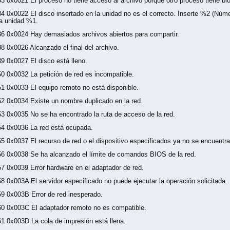
33 0x0021 El proceso no tiene acceso al archivo porque otro proceso tiene bl
34 0x0022 El disco insertado en la unidad no es el correcto. Inserte %2 (Núm
la unidad %1.
36 0x0024 Hay demasiados archivos abiertos para compartir.
38 0x0026 Alcanzado el final del archivo.
39 0x0027 El disco está lleno.
50 0x0032 La petición de red es incompatible.
51 0x0033 El equipo remoto no está disponible.
52 0x0034 Existe un nombre duplicado en la red.
53 0x0035 No se ha encontrado la ruta de acceso de la red.
54 0x0036 La red está ocupada.
55 0x0037 El recurso de red o el dispositivo especificados ya no se encuentra
56 0x0038 Se ha alcanzado el límite de comandos BIOS de la red.
57 0x0039 Error hardware en el adaptador de red.
58 0x003A El servidor especificado no puede ejecutar la operación solicitada.
59 0x003B Error de red inesperado.
60 0x003C El adaptador remoto no es compatible.
61 0x003D La cola de impresión está llena.