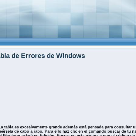
bla de Errores de Windows
La tabla es excesivamente grande además está pensada para consultar u
leérsela de cabo a rabo. Para ello haz clic en el comando buscar de tu na
el IExplorer estará en Edición/ Buscar en esta página y pon el código de 