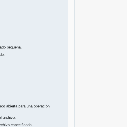
iado pequeña.
do.
isco abierta para una operación
l archivo.
rchivo especificado.