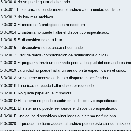
16 0x0010 No se puede quitar el directorio.
17 0x0011 El sistema no puede mover el archivo a otra unidad de disco.
18 0x0012 No hay más archivos.
19 0x0013 El medio está protegido contra escritura.
20 0x0014 El sistema no puede hallar el dispositivo especificado.
21 0x0015 El dispositivo no está listo.
22 0x0016 El dispositivo no reconoce el comando.
23 0x0017 Error de datos (comprobación de redundancia cíclica).
24 0x0018 El programa lanzó un comando pero la longitud del comando es inc
25 0x0019 La unidad no puede hallar un área o pista específica en el disco.
26 0x001A No se tiene acceso al disco o disquete especificados.
27 0x001B La unidad no puede hallar el sector requerido.
28 0x001C No queda papel en la impresora.
29 0x001D El sistema no puede escribir en el dispositivo especificado.
30 0x001E El sistema no puede leer desde el dispositivo especificado.
31 0x001F Uno de los dispositivos vinculados al sistema no funciona.
32 0x0020 El proceso no tiene acceso al archivo porque está siendo utilizado 