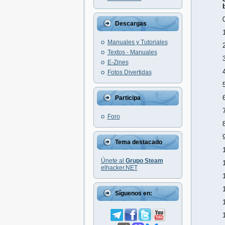
Descargas
Manuales y Tutoriales
Textos - Manuales
E-Zines
Fotos Divertidas
Participa
Foro
Tema destacado
Únete al
Grupo Steam
elhacker.NET
Síguenos en: