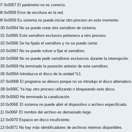
87 0x0057 El parámetro no es correcto.
88 0x0058 Error de escritura en la red.
89 0x0059 Es sistema no puede iniciar otro proceso en este momento.
100 0x0064 No se puede crear otro semáforo de sistema.
101 0x0065 Este semáforo exclusivo pertenece a otro proceso.
102 0x0066 Se ha fijado el semáforo y no se puede cerrar.
103 0x0067 No se puede volver a fijar el semáforo.
104 0x0068 No se puede pedir semáforos exclusivos durante la interrupción.
105 0x0069 Ha terminado la posesión anterior de este semáforo.
106 0x006A Introduzca el disco de la unidad %1.
107 0x006B El programa se detuvo porque no se introdujo el disco alternativo.
108 0x006C Ya hay otro proceso utilizando o bloqueando este disco.
109 0x006D Ha terminado la canalización.
110 0x006E El sistema no puede abrir el dispositivo o archivo especificado.
111 0x006F El nombre del archivo es demasiado largo.
112 0x0070 Espacio en disco insuficiente.
113 0x0071 No hay más identificadores de archivos internos disponibles.