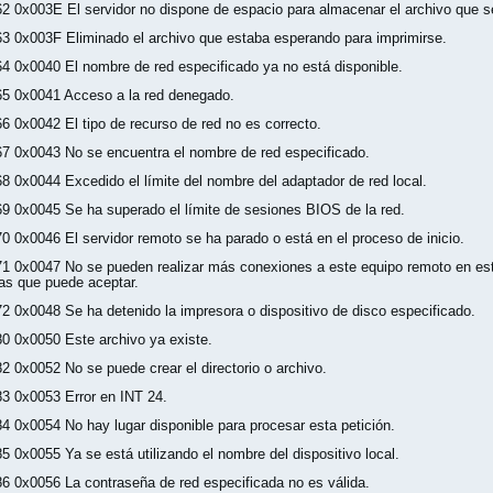
62 0x003E El servidor no dispone de espacio para almacenar el archivo que se
63 0x003F Eliminado el archivo que estaba esperando para imprimirse.
64 0x0040 El nombre de red especificado ya no está disponible.
65 0x0041 Acceso a la red denegado.
66 0x0042 El tipo de recurso de red no es correcto.
67 0x0043 No se encuentra el nombre de red especificado.
68 0x0044 Excedido el límite del nombre del adaptador de red local.
69 0x0045 Se ha superado el límite de sesiones BIOS de la red.
70 0x0046 El servidor remoto se ha parado o está en el proceso de inicio.
71 0x0047 No se pueden realizar más conexiones a este equipo remoto en e
las que puede aceptar.
72 0x0048 Se ha detenido la impresora o dispositivo de disco especificado.
80 0x0050 Este archivo ya existe.
82 0x0052 No se puede crear el directorio o archivo.
83 0x0053 Error en INT 24.
84 0x0054 No hay lugar disponible para procesar esta petición.
85 0x0055 Ya se está utilizando el nombre del dispositivo local.
86 0x0056 La contraseña de red especificada no es válida.