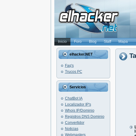
Inicio
Foro
Blog
Staff
Mapa
Ta
elhacker.NET
Faq's
Trucos PC
Servicios
ChatBot IA
Localizador IP's
Whois IP/Dominio
Registros DNS Dominio
Convertidor
Noticias
Webmasters