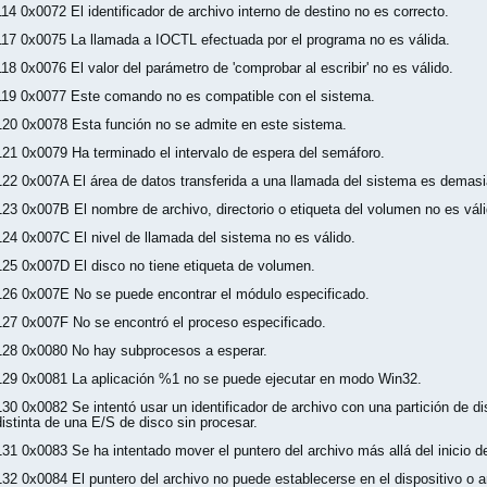
114 0x0072 El identificador de archivo interno de destino no es correcto.
117 0x0075 La llamada a IOCTL efectuada por el programa no es válida.
118 0x0076 El valor del parámetro de 'comprobar al escribir' no es válido.
119 0x0077 Este comando no es compatible con el sistema.
120 0x0078 Esta función no se admite en este sistema.
121 0x0079 Ha terminado el intervalo de espera del semáforo.
122 0x007A El área de datos transferida a una llamada del sistema es demas
123 0x007B El nombre de archivo, directorio o etiqueta del volumen no es váli
124 0x007C El nivel de llamada del sistema no es válido.
125 0x007D El disco no tiene etiqueta de volumen.
126 0x007E No se puede encontrar el módulo especificado.
127 0x007F No se encontró el proceso especificado.
128 0x0080 No hay subprocesos a esperar.
129 0x0081 La aplicación %1 no se puede ejecutar en modo Win32.
130 0x0082 Se intentó usar un identificador de archivo con una partición de d
distinta de una E/S de disco sin procesar.
131 0x0083 Se ha intentado mover el puntero del archivo más allá del inicio de
132 0x0084 El puntero del archivo no puede establecerse en el dispositivo o a