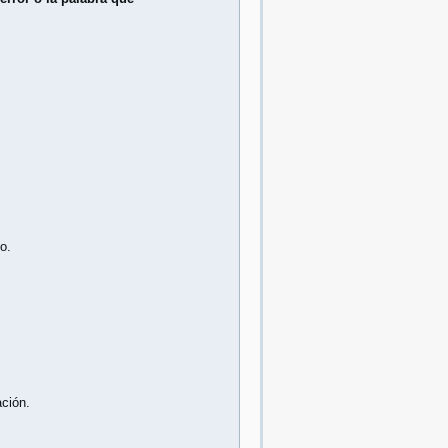
o.
ción.