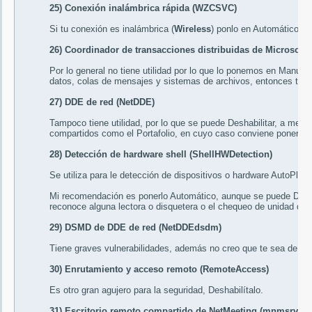
25) Conexión inalámbrica rápida (WZCSVC)
Si tu conexión es inalámbrica (
Wireless
) ponlo en
Automático
, d
26) Coordinador de transacciones distribuidas de Microsoft
Por lo general no tiene utilidad por lo que lo ponemos en
Manual
,
datos, colas de mensajes y sistemas de archivos, entonces te 
27) DDE de red (NetDDE)
Tampoco tiene utilidad, por lo que se puede
Deshabilitar
, a menos
compartidos como el Portafolio, en cuyo caso conviene ponerlo 
28) Detección de hardware shell (ShellHWDetection)
Se utiliza para le detección de dispositivos o hardware AutoPlay
Mi recomendación es ponerlo
Automático
, aunque se puede
Desh
reconoce alguna lectora o disquetera o el chequeo de unidad de
29) DSMD de DDE de red (NetDDEdsdm)
Tiene graves vulnerabilidades, además no creo que te sea de nin
30) Enrutamiento y acceso remoto (RemoteAccess)
Es otro gran agujero para la seguridad,
Deshabilítalo
.
31) Escritorio remoto compartido de NetMeeting (mnmsrvc)