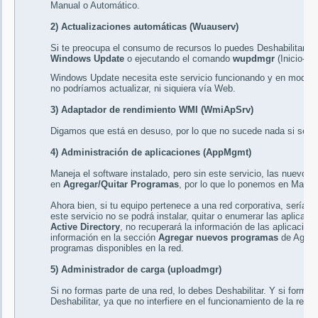
Manual
o
Automático
.
2) Actualizaciones automáticas (Wuauserv)
Si te preocupa el consumo de recursos lo puedes
Deshabilitar
y 
Windows Update
o ejecutando el comando
wupdmgr
(Inicio-> 
Windows Update necesita este servicio funcionando y en modo Au
no podríamos actualizar, ni siquiera vía Web.
3) Adaptador de rendimiento WMI (WmiApSrv)
Digamos que está en desuso, por lo que no sucede nada si se
D
4) Administración de aplicaciones (AppMgmt)
Maneja el software instalado, pero sin este servicio, las nuevo
en
Agregar/Quitar Programas
, por lo que lo ponemos en
Manua
Ahora bien, si tu equipo pertenece a una red corporativa, sería i
este servicio no se podrá instalar, quitar o enumerar las aplicaci
Active Directory
, no recuperará la información de las aplicacio
información en la sección
Agregar nuevos programas
de Agrega
programas disponibles en la red.
5) Administrador de carga (uploadmgr)
Si no formas parte de una red, lo debes
Deshabilitar
. Y si forma
Deshabilitar
, ya que no interfiere en el funcionamiento de la red 