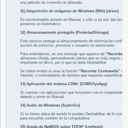
una petición de conexión no deseada.
11) Adquisición de imágenes de Windows (WIA) (stisvc)
Es recomendable ponerlo en
Manual
, y sólo si se nos dan probl
ponemos en
Automático
.
12) Almacenamiento protegido (ProtectedStorage)
Este servicio protege el almacenamiento de información confidenc
acceso de servicios, procesos o usuarios no autorizados.
Para entendernos, es ese mensaje que aparece de
“Recordar C
almacena cifrada, personalmente pienso que es más seguro aún n
importante en disco, por lo que se debe
Deshabilitar
.
De todos modos si usas la función
“Recordar Contraseña”
o
“A
Internet, o controladores de dominio que requieren autentificaci
13) Aplicación del sistema COM+ (COMSSysApp)
Si cuentas con aplicaciones que funcionen con el componente
detenlo y ponlo en
Manual
.
14) Audio de Windows (AudioSrv)
Si no tienes placa de sonido lo puedes
Deshabilitar
, de lo contra
para escuchar sonidos en la computadora.
15) Ayuda de NetBIOS sobre TCP/IP (LmHosts)