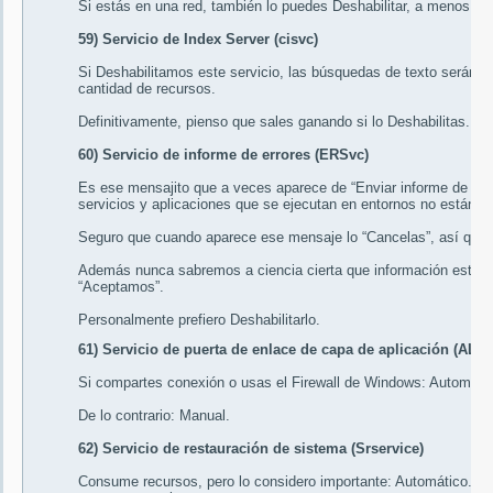
Si estás en una red, también lo puedes
Deshabilitar
, a menos que
59) Servicio de Index Server (cisvc)
Si Deshabilitamos este servicio, las búsquedas de texto serán más
cantidad de recursos.
Definitivamente, pienso que sales ganando si lo
Deshabilitas
.
60) Servicio de informe de errores (ERSvc)
Es ese mensajito que a veces aparece de “Enviar informe de erro
servicios y aplicaciones que se ejecutan en entornos no estándar
Seguro que cuando aparece ese mensaje lo “Cancelas”, así que no
Además nunca sabremos a ciencia cierta que información estam
“Aceptamos”.
Personalmente prefiero
Deshabilitarlo
.
61) Servicio de puerta de enlace de capa de aplicación (ALG)
Si compartes conexión o usas el Firewall de Windows:
Automáti
De lo contrario:
Manual
.
62) Servicio de restauración de sistema (Srservice)
Consume recursos, pero lo considero importante:
Automático
. As