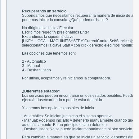
Recuperando un servicio
Supongamos que necesitamos recuperar la manera de inicio de alguno
podemos iniciar la consola. ¿Qué podemos hacer?
No dirigimos a Inicio / Ejecutar
Escribimos regedit y presionamos Enter
Expandimos la siguiente clave:
[HKEY_LOCAL_MACHINE\SYSTEM\CurrentControlSet\Services] y busc
seleccionamos la clave Start y con click derecho elegimos modificar.
Las opciones que tenemos son:
2 - Automático
3 - Manual
4 - Deshabilitado
Por último, aceptamos y reiniciamos la computadora.
¿Diferentes estados?
Los servicios pueden encontrarse en dos estados posibles. Pueden est
ejecutándose/corriendo o puede estar detenido.
Y tenemos tres opciones posibles de inicio:
- Automático: Se inician junto con el sistema operativo.
- Manual: Podemos iniciarlo y detenerlo manualmente cuando querra
automáticamente. En un principio estaría detenido.
- Deshabilitado: No se puede iniciar manualmente ni otro servicio pu
Para cambiar la manera en que se inicia un servicio, debemos dirigirn