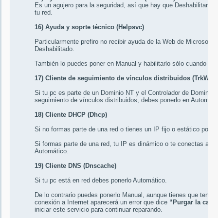
Es un agujero para la seguridad, así que hay que
Deshabilitarlo
,
tu red.
16) Ayuda y soprte técnico (Helpsvc)
Particularmente prefiro no recibir ayuda de la Web de Microsoft
Deshabilitado
.
También lo puedes poner en
Manual
y habilitarlo sólo cuando lo 
17) Cliente de seguimiento de vínculos distribuidos (TrkWks)
Si tu pc es parte de un Dominio NT y el Controlador de Dominio s
seguimiento de vínculos distribuidos, debes ponerlo en
Automáti
18) Cliente DHCP (Dhcp)
Si no formas parte de una red o tienes un IP fijo o estático ponl
Si formas parte de una red, tu IP es dinámico o te conectas a 
Automático
.
19) Cliente DNS (Dnscache)
Si tu pc está en red debes ponerlo
Automático
.
De lo contrario puedes ponerlo
Manual
, aunque tienes que tener 
conexión a Internet aparecerá un error que dice
“Purgar la cach
iniciar este servicio para continuar reparando.