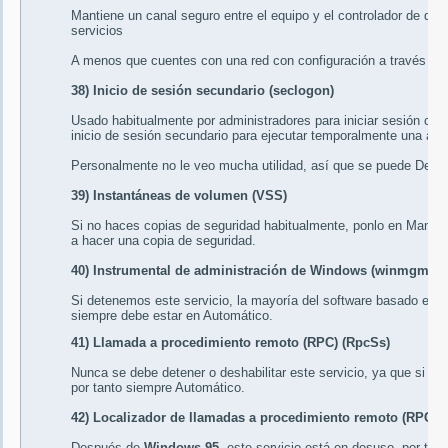
Mantiene un canal seguro entre el equipo y el controlador de dom
servicios
A menos que cuentes con una red con configuración a través de
38) Inicio de sesión secundario (seclogon)
Usado habitualmente por administradores para iniciar sesión com
inicio de sesión secundario para ejecutar temporalmente una apl
Personalmente no le veo mucha utilidad, así que se puede
Desha
39) Instantáneas de volumen (VSS)
Si no haces copias de seguridad habitualmente, ponlo en
Manual
a hacer una copia de seguridad.
40) Instrumental de administración de Windows (winmgmt)
Si detenemos este servicio, la mayoría del software basado en 
siempre debe estar en
Automático
.
41) Llamada a procedimiento remoto (RPC) (RpcSs)
Nunca se debe detener o deshabilitar este servicio, ya que si no 
por tanto siempre
Automático
.
42) Localizador de llamadas a procedimiento remoto (RPC) 
Después de
Windows 95
, este servicio está en desuso, por tan