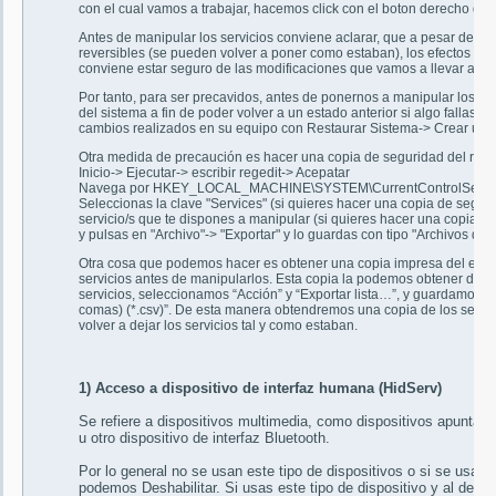
con el cual vamos a trabajar, hacemos click con el boton derecho d
Antes de manipular los servicios conviene aclarar, que a pesar de 
reversibles (se pueden volver a poner como estaban), los efectos de
conviene estar seguro de las modificaciones que vamos a llevar a ca
Por tanto, para ser precavidos, antes de ponernos a manipular los se
del sistema a fin de poder volver a un estado anterior si algo fallase 
cambios realizados en su equipo con Restaurar Sistema-> Crear un p
Otra medida de precaución es hacer una copia de seguridad del regis
Inicio-> Ejecutar-> escribir regedit-> Acepatar
Navega por HKEY_LOCAL_MACHINE\SYSTEM\CurrentControlSet\Se
Seleccionas la clave "Services" (si quieres hacer una copia de segurid
servicio/s que te dispones a manipular (si quieres hacer una copia de
y pulsas en "Archivo"-> "Exportar" y lo guardas con tipo "Archivos de R
Otra cosa que podemos hacer es obtener una copia impresa del estad
servicios antes de manipularlos. Esta copia la podemos obtener de l
servicios, seleccionamos “Acción” y “Exportar lista…”, y guardamos la 
comas) (*.csv)”. De esta manera obtendremos una copia de los servici
volver a dejar los servicios tal y como estaban.
1) Acceso a dispositivo de interfaz humana (HidServ)
Se refiere a dispositivos multimedia, como dispositivos apuntad
u otro dispositivo de interfaz Bluetooth.
Por lo general no se usan este tipo de dispositivos o si se usan s
podemos
Deshabilitar
. Si usas este tipo de dispositivo y al desh