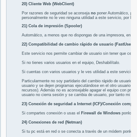
20) Cliente Web (WebClient)
Por razones de seguridad se aconseja
no
poner
Automático
, por
personalmente no le veo ninguna utilidad a este servicio, por lo 
21) Cola de impresión (Spooler)
Automático
, a menos que no dispongas de una impresora, en c
22) Compatibilidad de cambio rápido de usuario (FastUserSw
Este servicio nos permite cambiar de usuario sin tener que cerrar
Si no tienes varios usuarios en el equipo,
Deshabilítalo
.
Si cuentas con varios usuarios y le ves utilidad a este servicio,
Particularmente no soy partidario del cambio rápido de usuario,
usuario y se dejen programas ejecutándose en el otro usuario (
recursos). Además no es aconsejable apagar el equipo con progr
usuario no cierra sesión y se cambia de usuario, por tanto mi 
23) Conexión de seguridad a Internet (ICF)/Conexión compart
Si compartes conexión o usas el
Firewall de Windows
ponlo e
24) Conexiones de red (Netman)
Si tu pc está en red o se conecta a través de un módem ponlo e