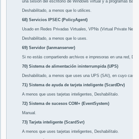
una sesión del escritorio de Windows virtual y a programas basa
Deshabilitado
, a menos que lo utilices.
68) Servicios IPSEC (PolicyAgent)
Usado en Redes Privadas Virtuales, VPNs (Virtual Private Netwo
Deshabilitado
, a menos que lo uses.
69) Servidor (lanmanserver)
Si no estás compartiendo archivos e impresoras en una red,
Desh
70) Sistema de alimentación ininterrumpida (UPS)
Deshabilitado
, a menos que uses una UPS (SAI), en cuyo caso 
71) Sistema de ayuda de tarjeta inteligente (ScardDrv)
A menos que uses tarjetas inteligentes,
Deshabilítalo
.
72) Sistema de sucesos COM+ (EventSystem)
Manual
.
73) Tarjeta inteligente (ScardSvr)
A menos que uses tarjetas inteligentes,
Deshabilítalo
.