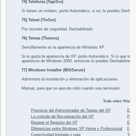
74) Telefonía (TapiSrv)
Si tienes un módem, ponlo
Automático
, si no, lo puedes
Deshabil
75) Telnet (TlnSvr)
Por razones de seguridad,
Deshabilitado
.
76) Temas (Themes)
Sencillamente es la apariencia de Windows XP.
Si te gusta la apariencia de XP, ponlo
Automático
. Si lo que te 
apariencia de Windows 2000, entonces lo puedes
Deshabilitar
.
77) Windows Installer (MSIServer)
Administra la instalación y eliminación de aplicaciones.
Manual
, para que se ejecute sólo cuando sea necesario.
Todo sobre Windo
Procesos del Administrador de Tareas del XP
El p
La consola de Recuperación del XP
Para 
Reparar el Registro del XP
Expl
Diferencias entre Windows XP Home y Professional
Faq 
Conectividad limitada o nula
Tabl