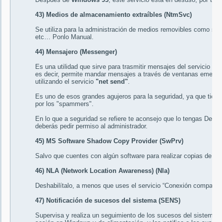
43) Medios de almacenamiento extraíbles (NtmSvc)
Se utiliza para la administración de medios removibles como se
etc… Ponlo
Manual
.
44) Mensajero (Messenger)
Es una utilidad que sirve para trasmitir mensajes del servicio de 
es decir, permite mandar mensajes a través de ventanas emerge
utilizando el servicio
"net send"
.
Es uno de esos grandes agujeros para la seguridad, ya que tien
por los "spammers".
En lo que a seguridad se refiere te aconsejo que lo tengas
Deshab
deberás pedir permiso al administrador.
45) MS Software Shadow Copy Provider (SwPrv)
Salvo que cuentes con algún software para realizar copias de se
46) NLA (Network Location Awareness) (Nla)
Deshabilítalo
, a menos que uses el servicio “Conexión compartida
47) Notificación de sucesos del sistema (SENS)
Supervisa y realiza un seguimiento de los sucesos del sistema c