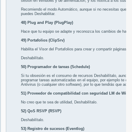
sesión en Windows y de alimentación, y los notifica a los sus
Recomiendo el modo
Automático
, aunque si no necesitas que se 
puedes
Deshabilitar
.
48) Plug and Play (PlugPlay)
Hace que tu equipo se adapte y reconozca los cambios de hardw
49) Portafolios (ClipSrv)
Habilita el Visor del Portafolios para crear y compartir páginas 
Deshabilítalo
.
50) Programador de tareas (Schedule)
Si tu obsesión es el consumo de recursos
Deshabilítalo
, aunque
programar tareas automatizadas en el equipo, por ejemplo te dará
Antivirus (o cualquier otro software), por lo que tendrás que act
51) Proveedor de compatibilidad con seguridad LM de Wind
No creo que te sea de utilidad,
Deshabilítalo
.
52) QoS RSVP (RSVP)
Deshabilítalo
.
53) Registro de sucesos (Eventlog)