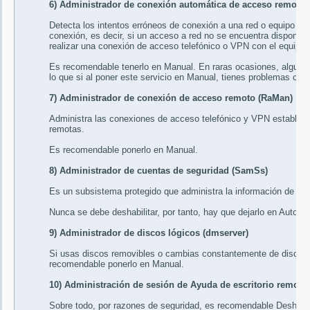
6) Administrador de conexión automática de acceso remoto 
Detecta los intentos erróneos de conexión a una red o equipo re
conexión, es decir, si un acceso a red no se encuentra disponibl
realizar una conexión de acceso telefónico o VPN con el equipo 
Es recomendable tenerlo en
Manual
. En raras ocasiones, alguno
lo que si al poner este servicio en Manual, tienes problemas con 
7) Administrador de conexión de acceso remoto (RaMan)
Administra las conexiones de acceso telefónico y VPN establecid
remotas.
Es recomendable ponerlo en
Manual
.
8) Administrador de cuentas de seguridad (SamSs)
Es un subsistema protegido que administra la información de cu
Nunca se debe deshabilitar, por tanto, hay que dejarlo en
Automá
9) Administrador de discos lógicos (dmserver)
Si usas discos removibles o cambias constantemente de discos 
recomendable ponerlo en
Manual
.
10) Administración de sesión de Ayuda de escritorio remot
Sobre todo, por razones de seguridad, es recomendable
Deshabil