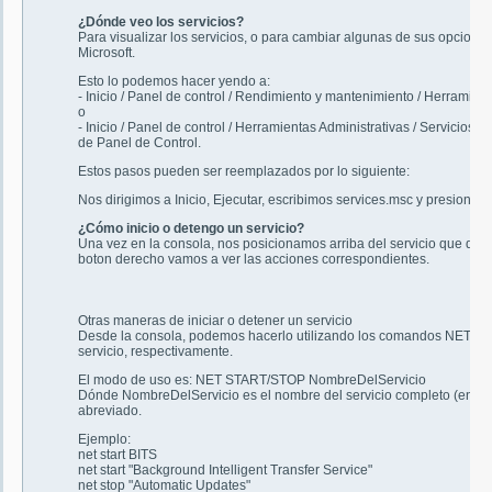
¿Dónde veo los servicios?
Para visualizar los servicios, o para cambiar algunas de sus opcione
Microsoft.
Esto lo podemos hacer yendo a:
- Inicio / Panel de control / Rendimiento y mantenimiento / Herramient
o
- Inicio / Panel de control / Herramientas Administrativas / Servicio
de Panel de Control.
Estos pasos pueden ser reemplazados por lo siguiente:
Nos dirigimos a Inicio, Ejecutar, escribimos services.msc y presionam
¿Cómo inicio o detengo un servicio?
Una vez en la consola, nos posicionamos arriba del servicio que quer
boton derecho vamos a ver las acciones correspondientes.
Otras maneras de iniciar o detener un servicio
Desde la consola, podemos hacerlo utilizando los comandos NET STA
servicio, respectivamente.
El modo de uso es: NET START/STOP NombreDelServicio
Dónde NombreDelServicio es el nombre del servicio completo (entre "
abreviado.
Ejemplo:
net start BITS
net start "Background Intelligent Transfer Service"
net stop "Automatic Updates"