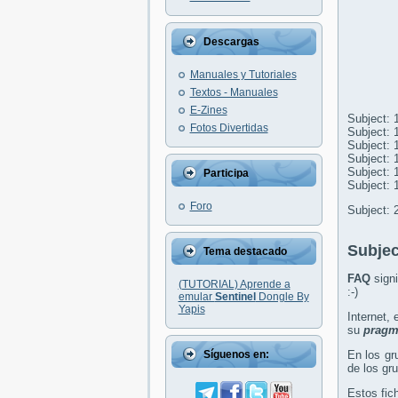
Descargas
Manuales y Tutoriales
Textos - Manuales
E-Zines
Subject: 
Fotos Divertidas
Subject: 
Subject: 
Subject: 
Subject: 
Participa
Subject: 
Foro
Subject: 
Subjec
Tema destacado
FAQ
sign
(TUTORIAL) Aprende a
:-)
emular
Sentinel
Dongle By
Yapis
Internet,
su
pragm
Síguenos en:
En los g
de los gr
Estos fic