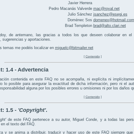
Javier Herrera
Pedro Macanás Valverde
mac@royal.net
Julio Sánchez
jsanchez@esegi.es
Domènec Sos
domenex@hotmail.co
Brad Templeton
brad@alto.clari.net
doy, de antemano, las gracias a todos los que deseen colaborar en e
, sugerencias y aportaciones.
s temas me podéis localizar en
miguelc@bitmailer.net
[
Contenido
]
t:
1.4 - Advertencia
ación contenida en este FAQ no se acompaña, ni explícita ni implícitamen
o lo posible para asegurar la exactitud de dicha información, pero ni el au
sponsabilidad alguna por los posibles errores u omisiones ni por los daños 
[
Contenido
]
t:
1.5 -
'Copyright'
.
ght'
de este FAQ pertenece a su autor, Miguel Conde, y a todas las pers
en el texto del FAQ.
za y se anima a distribuir, traducir y hacer uso de este FAQ siempre que