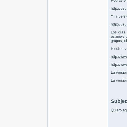
Podrás en
http://us
Y la vers
http://us
Los días 
es.news.
grupos, e
Existen v
http://ww
http://ww
La versió
La versió
Subjec
Quiero ag