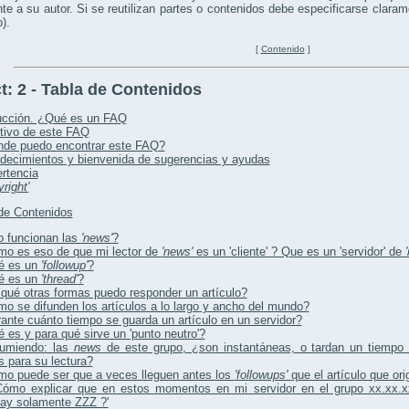
te a su autor. Si se reutilizan partes o contenidos debe especificarse claram
).
[
Contenido
]
t:
2 - Tabla de Contenidos
ucción. ¿Qué es un FAQ
tivo de este FAQ
de puedo encontrar este FAQ?
decimientos y bienvenida de sugerencias y ayudas
rtencia
right'
de Contenidos
 funcionan las
'news'
?
o es eso de que mi lector de
'news'
es un 'cliente' ? Que es un 'servidor' de
é es un
'followup'
?
é es un
'thread'
?
qué otras formas puedo responder un artículo?
o se difunden los artículos a lo largo y ancho del mundo?
ante cuánto tiempo se guarda un artículo en un servidor?
 es y para qué sirve un 'punto neutro'?
umiendo: las
news
de este grupo, ¿son instantáneas, o tardan un tiempo
s para su lectura?
o puede ser que a veces lleguen antes los
'followups'
que el artículo que orig
Cómo explicar que en estos momentos en mi servidor en el grupo xx.xx.
hay solamente ZZZ ?'