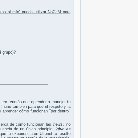
ulos al mío) pueda utilizar NoCeM para
é grupo)?
mero tendrás que aprender a manejar tu
'
, sino también para que el respeto y la
e aprender cómo funcionan "por dentro"
cerca de cómo funcionan las
'news'
, no
uencia de un único principio:
'give as
 que tu experiencia en Usenet te resulte