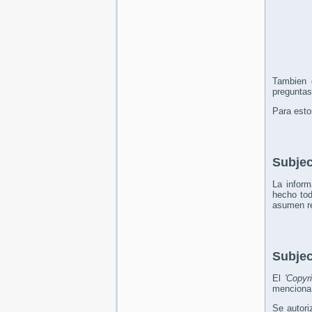
Tambien 
preguntas
Para esto
Subjec
La inform
hecho tod
asumen re
Subjec
El
'Copyri
menciona 
Se autori