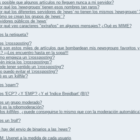
 posible que algunos artículos no lleguen nunca a mi servidor?
r qué los
'newsgroups'
tienen esos nombres tan raros?
r qué los diferentes servidores de
'news'
no tienen los mismos
'newsgroups'
mo se crean los grupos de
'news'
?
vidores públicos de
'news'
r qué veo caracteres "extraños" en algunos mensajes? ¿Qué es MIME?
s la netiqueta?
 es
'crossposting'
?
é son estos miles de artículos que bombardean mis
newsgroups
favoritos 
? ¡¡¡Los encuentro hasta en la sopa!!!
mo empieza un
'crossposting'
?
én inicia los
'crosspostings'
?
de tener sentido un
'crossposting'
?
 puedo evitar el
'crossposting'
?
é es un
'killfile'
?
 es
'spam'
?
s 'ECP'? ¿Y 'EMP'? ¿Y el 'Indice Breidbart' (BI)?
es un grupo moderado?
 es la robomoderación?
los
killfiles
, ¿puede conseguirse lo mismo que con la moderación automática
es un
'troll'
?
hay del envio de binarios a las
'news'
?
: Usenet a la medida de cada usuario
.