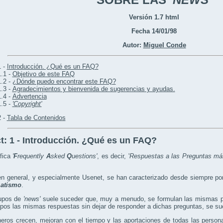
Versión 1.7 html
Fecha 14/01/98
Autor:
Miguel Conde
1 -
Introducción. ¿Qué es un FAQ?
1.1 -
Objetivo de este FAQ
1.2 -
¿Dónde puedo encontrar este FAQ?
1.3 -
Agradecimientos y bienvenida de sugerencias y ayudas.
1.4 -
Advertencia
1.5 -
'Copyright'
2 -
Tabla de Contenidos
t:
1 - Introducción. ¿Qué es un FAQ?
ifica
'
F
requently
A
sked
Q
uestions'
, es decir, '
Respuestas a las Preguntas má
 en general, y especialmente Usenet, se han caracterizado desde siempre po
atismo
.
rupos de
'news'
suele suceder que, muy a menudo, se formulan las mismas pre
upos las mismas respuestas sin dejar de responder a dichas preguntas, se sue
heros crecen, mejoran con el tiempo y las aportaciones de todas las person