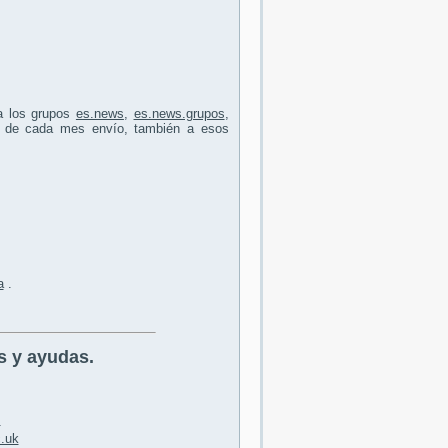
 a los grupos
es.news
,
es.news.grupos
,
5 de cada mes envío, también a esos
a
.
s y ayudas.
m
.uk