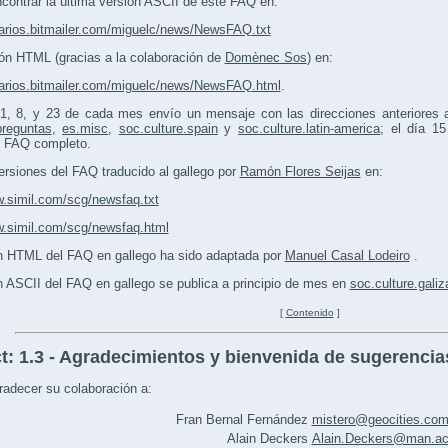
contrar la última versión ASCII de este FAQ en:
uarios.bitmailer.com/miguelc/news/NewsFAQ.txt
ión HTML (gracias a la colaboración de
Domènec Sos
) en:
uarios.bitmailer.com/miguelc/news/NewsFAQ.html
.
1, 8, y 23 de cada mes envío un mensaje con las direcciones anteriores
preguntas
,
es.misc
,
soc.culture.spain
y
soc.culture.latin-america
; el día 1
l FAQ completo.
ersiones del FAQ traducido al gallego por
Ramón Flores Seijas
en:
w.simil.com/scg/newsfaq.txt
w.simil.com/scg/newsfaq.html
n HTML del FAQ en gallego ha sido adaptada por
Manuel Casal Lodeiro
.
n ASCII del FAQ en gallego se publica a principio de mes en
soc.culture.galiz
[
Contenido
]
t:
1.3 - Agradecimientos y bienvenida de sugerencia
radecer su colaboración a:
Fran Bernal Fernández
mistero@geocities.co
Alain Deckers
Alain.Deckers@man.ac