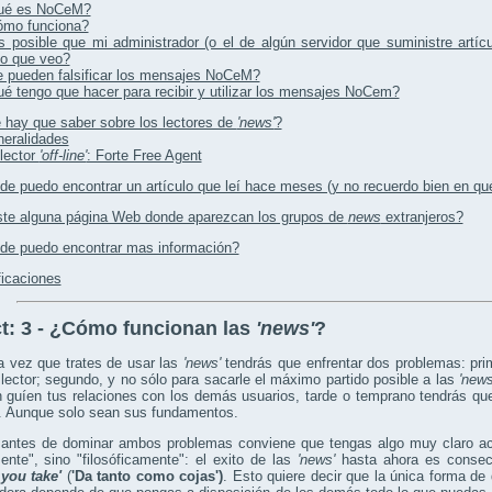
ué es NoCeM?
mo funciona?
 posible que mi administrador (o el de algún servidor que suministre artíc
lo que veo?
 pueden falsificar los mensajes NoCeM?
é tengo que hacer para recibir y utilizar los mensajes NoCem?
hay que saber sobre los lectores de
'news'
?
eralidades
lector
'off-line'
: Forte Free Agent
e puedo encontrar un artículo que leí hace meses (y no recuerdo bien en qu
ste alguna página Web donde aparezcan los grupos de
news
extranjeros?
de puedo encontrar mas información?
icaciones
t:
3 - ¿Cómo funcionan las
'news'
?
a vez que trates de usar las
'news'
tendrás que enfrentar dos problemas: pri
lector; segundo, y no sólo para sacarle el máximo partido posible a las
'news
 guíen tus relaciones con los demás usuarios, tarde o temprano tendrás qu
. Aunque solo sean sus fundamentos.
 antes de dominar ambos problemas conviene que tengas algo muy claro a
ente", sino "filosóficamente": el exito de las
'news'
hasta ahora es consec
you take'
(
'Da tanto como cojas')
. Esto quiere decir que la única forma de