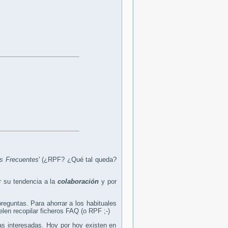
s Frecuentes
' (¿RPF? ¿Qué tal queda?
r su tendencia a la
colaboración
y por
guntas. Para ahorrar a los habituales
len recopilar ficheros FAQ (o RPF ;-)
as interesadas. Hoy por hoy existen en