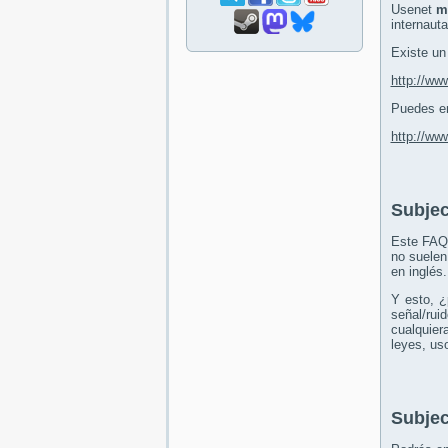
Usenet
m
internauta
Existe un
http://ww
Puedes en
http://www
Subjec
Este FAQ 
no suelen
en inglés.
Y esto, ¿
señal/rui
cualquier
leyes, us
Subjec