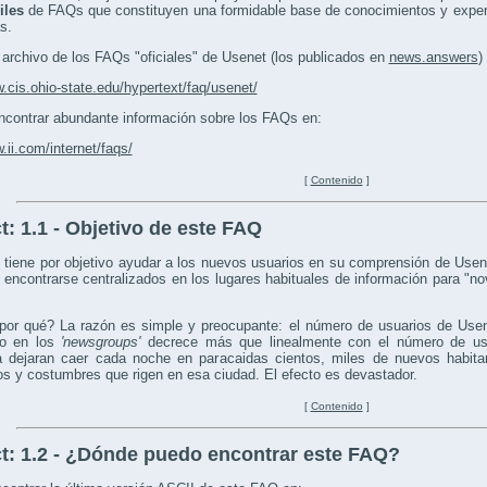
iles
de FAQs que constituyen una formidable base de conocimientos y experi
s.
 archivo de los FAQs "oficiales" de Usenet (los publicados en
news.answers
)
w.cis.ohio-state.edu/hypertext/faq/usenet/
contrar abundante información sobre los FAQs en:
.ii.com/internet/faqs/
[
Contenido
]
t:
1.1 - Objetivo de este FAQ
tiene por objetivo ayudar a los nuevos usuarios en su comprensión de Usen
 encontrarse centralizados en los lugares habituales de información para "n
por qué? La razón es simple y preocupante: el número de usuarios de Usen
do en los
'newsgroups'
decrece más que linealmente con el número de us
a dejaran caer cada noche en paracaidas cientos, miles de nuevos habit
os y costumbres que rigen en esa ciudad. El efecto es devastador.
[
Contenido
]
t:
1.2 - ¿Dónde puedo encontrar este FAQ?