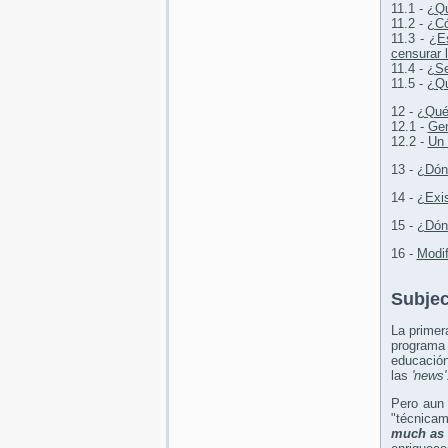
11.1 -
¿Q
11.2 -
¿Có
11.3 -
¿Es
censurar 
11.4 -
¿Se
11.5 -
¿Qu
12 -
¿Qué 
12.1 -
Gen
12.2 -
Un 
13 -
¿Dónd
14 -
¿Exi
15 -
¿Dón
16 -
Modif
Subjec
La primer
programa 
educación
las
'news'
Pero aun
"técnicam
much as 