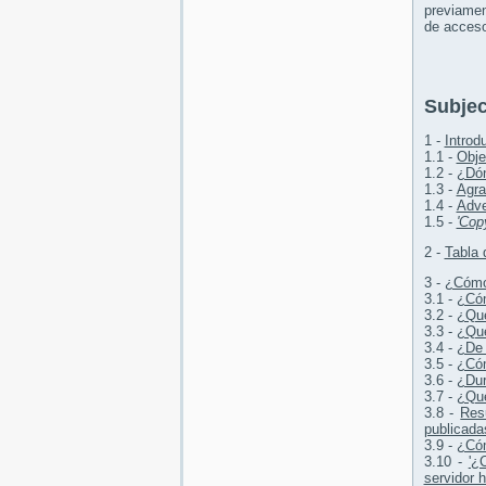
previamen
de acceso
Subjec
1 -
Introd
1.1 -
Obje
1.2 -
¿Dón
1.3 -
Agra
1.4 -
Adve
1.5 -
'Copy
2 -
Tabla 
3 -
¿Cómo
3.1 -
¿Cóm
3.2 -
¿Qu
3.3 -
¿Qu
3.4 -
¿De 
3.5 -
¿Cóm
3.6 -
¿Dur
3.7 -
¿Qué
3.8 -
Res
publicada
3.9 -
¿Cóm
3.10 -
'¿
servidor 