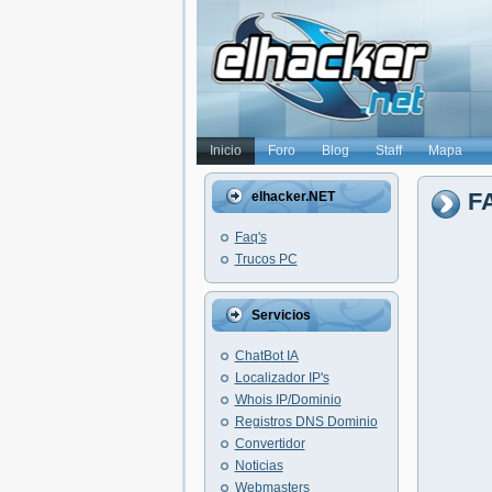
Inicio
Foro
Blog
Staff
Mapa
F
elhacker.NET
Faq's
Trucos PC
Servicios
ChatBot IA
Localizador IP's
Whois IP/Dominio
Registros DNS Dominio
Convertidor
Noticias
Webmasters