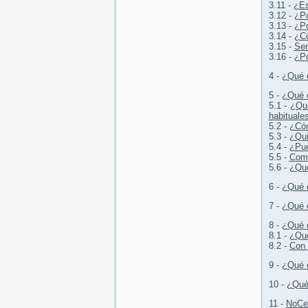
3.11 -
¿Es
3.12 -
¿Po
3.13 -
¿Po
3.14 -
¿Có
3.15 -
Ser
3.16 -
¿Po
4 -
¿Qué e
5 -
¿Qué
5.1 -
¿Qu
habituales
5.2 -
¿Có
5.3 -
¿Qui
5.4 -
¿Pue
5.5 -
Como
5.6 -
¿Qu
6 -
¿Qué
7 -
¿Qué e
8 -
¿Qué 
8.1 -
¿Qué
8.2 -
Con 
9 -
¿Qué 
10 -
¿Qué 
11 -
NoCeM