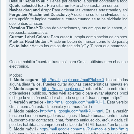
Default ‘Reply to all’:
Tienes por defecto la opción contestar a todos 
Quote selected text:
Para citar un texto al contestar un correo.
Navbar drag and drop:
Para ordenar las ventanas arrastrando y soltan
Forgotten Attachment Detector:
¿A quién no se le ha olvidado incluir
esta opción te impide mandar el correo cuando se te ha olvidado incluir
que lo ibas a hacer.
Vacation Time!:
Te vas de vacaciones y tus amigos no lo saben, cuand
respuesta automática.
Custom Label Colors:
Para crear tu propia combinación de colores a la
Mark as Read Button:
Añade un botón de marcar como leído para que t
Go to label:
Activa los atajos de teclado “g” y “l” para que aparezca u
Google habilita "puertas traseras" para Gmail, utilísimas en el caso d
electrónico,
Modos:
1.
Modo seguro
-
http://mail.google.com/mail/?labs=0
. Inhabilita las 
alguna diera fallos. Puedes quitar algunas características nuevas en la
2.
Modo seguro
-
https://mail.google.com/
. cifra el tráfico entre tu o
ordenadores públicos, redes wi-fi abiertas o para evitar algunos proxi
redirige la versión estándar al modo seguro: “Usar siempre https”
3.
Versión anterior
-
http://mail.google.com/mail/?ui=1
. Esta versión s
Gmail pero aún está disponible y es mas rápida
4.
Modo básico
-
http://mail.google.com/mail/?ui=html
. Es la versión q
funciona bien en navegadores antiguos. Desafortunadamente muchas car
(autocompletar contactos, chat, formato enriquecido, etc), y cada clic 
puedes habilitarla siempre en el enlace de “HTML básico” en la parte inf
5.
Modo móvil
-
http://mail.google.com/mail/?ui=mobile
o
http://m.gma
teléfonos móviles que tiene incluso menos características que el modo 