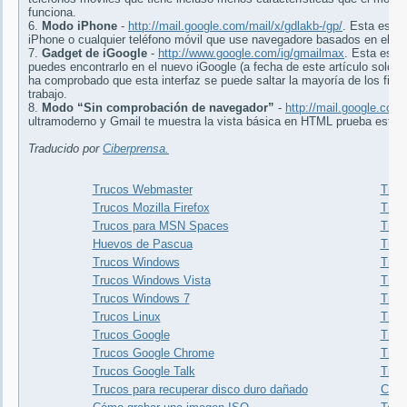
funciona.
6.
Modo iPhone
-
http://mail.google.com/mail/x/gdlakb-/gp/
. Esta es un
iPhone o cualquier teléfono móvil que use navegadore basados en el m
7.
Gadget de iGoogle
-
http://www.google.com/ig/gmailmax
. Esta es l
puedes encontrarlo en el nuevo iGoogle (a fecha de este artículo solo 
ha comprobado que esta interfaz se puede saltar la mayoría de los filtr
trabajo.
8.
Modo “Sin comprobación de navegador”
-
http://mail.google.co
ultramoderno y Gmail te muestra la vista básica en HTML prueba esta 
Traducido por
Ciberprensa.
Trucos Webmaster
Truco
Trucos Mozilla Firefox
Truc
Trucos para MSN Spaces
Truc
Huevos de Pascua
Tuto
Trucos Windows
Truc
Trucos Windows Vista
Truc
Trucos Windows 7
Truco
Trucos Linux
Truc
Trucos Google
Truc
Trucos Google Chrome
Truc
Trucos Google Talk
Truco
Trucos para recuperar disco duro dañado
Cone