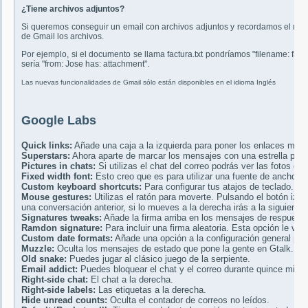
¿Tiene archivos adjuntos?
Si queremos conseguir un email con archivos adjuntos y recordamos el nom
de Gmail los archivos.
Por ejemplo, si el documento se llama factura.txt pondríamos "filename: fact
sería "from: Jose has: attachment".
Las nuevas funcionalidades de Gmail sólo están disponibles en el idioma Inglés
Google Labs
Quick links:
Añade una caja a la izquierda para poner los enlaces más u
Superstars:
Ahora aparte de marcar los mensajes con una estrella podrás
Pictures in chats:
Si utilizas el chat del correo podrás ver las fotos de
Fixed width font:
Esto creo que es para utilizar una fuente de ancho fij
Custom keyboard shortcuts:
Para configurar tus atajos de teclado.
Mouse gestures:
Utilizas el ratón para moverte. Pulsando el botón izqu
una conversación anterior, si lo mueves a la derecha irás a la siguiente.
Signatures tweaks:
Añade la firma arriba en los mensajes de respuesta y
Ramdon signature:
Para incluir una firma aleatoria. Esta opción le ve
Custom date formats:
Añade una opción a la configuración general par
Muzzle:
Oculta los mensajes de estado que pone la gente en Gtalk. Gr
Old snake:
Puedes jugar al clásico juego de la serpiente.
Email addict:
Puedes bloquear el chat y el correo durante quince minu
Right-side chat:
El chat a la derecha.
Right-side labels:
Las etiquetas a la derecha.
Hide unread counts:
Oculta el contador de correos no leídos.