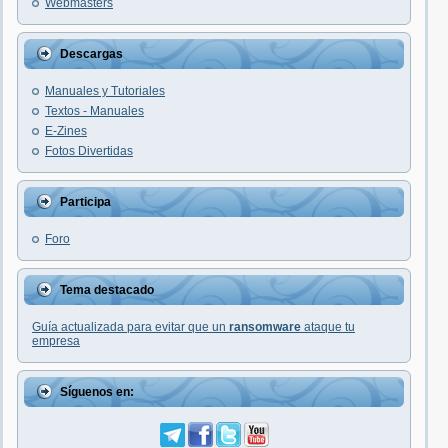
Webmasters
Descargas
Manuales y Tutoriales
Textos - Manuales
E-Zines
Fotos Divertidas
Participa
Foro
Tema destacado
Guía actualizada para evitar que un
ransomware
ataque tu
empresa
Síguenos en: