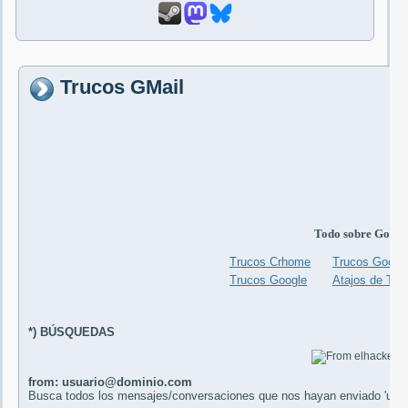
Trucos GMail
Todo sobre Googl
Trucos Crhome
Trucos Google
Trucos Google
Atajos de Tec
*) BÚSQUEDAS
from: usuario@dominio.com
Busca todos los mensajes/conversaciones que nos hayan enviado 'usu