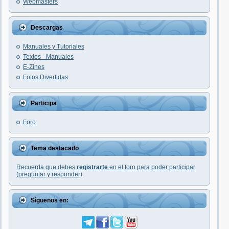
Webmasters
Descargas
Manuales y Tutoriales
Textos - Manuales
E-Zines
Fotos Divertidas
Participa
Foro
Tema destacado
Recuerda que debes
registrarte
en el foro para poder participar
(preguntar y responder)
Síguenos en: