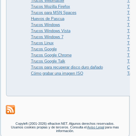
Trucos Webmaster
Truco
Trucos Mozilla Firefox
Truc
Trucos para MSN Spaces
Truc
Huevos de Pascua
Tuto
Trucos Windows
Truc
Trucos Windows Vista
Truc
Trucos Windows 7
Truco
Trucos Linux
Truc
Trucos Google
Truc
Trucos Google Chrome
Truc
Trucos Google Talk
Truco
Trucos para recuperar disco duro dañado
Cone
Cómo grabar una imagen ISO
Tarj
Copyleft (2001-2026) elhacker.NET. Algunos derechos reservados.
Usamos cookies propias y de terceros. Consulta el
Aviso Legal
para mas
información.