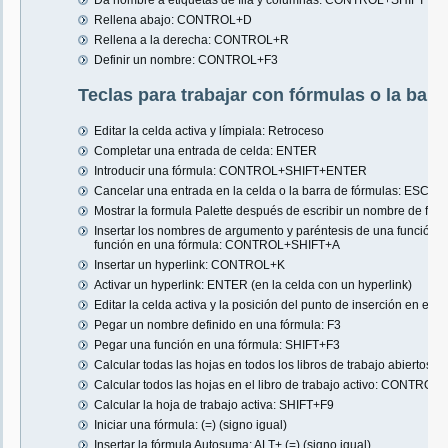
Da nombre a etiquetas de fila y columnas: CONTROL+SHIFT+F3
Rellena abajo: CONTROL+D
Rellena a la derecha: CONTROL+R
Definir un nombre: CONTROL+F3
Teclas para trabajar con fórmulas o la barr
Editar la celda activa y límpiala: Retroceso
Completar una entrada de celda: ENTER
Introducir una fórmula: CONTROL+SHIFT+ENTER
Cancelar una entrada en la celda o la barra de fórmulas: ESCAP
Mostrar la formula Palette después de escribir un nombre de f
Insertar los nombres de argumento y paréntesis de una función 
función en una fórmula: CONTROL+SHIFT+A
Insertar un hyperlink: CONTROL+K
Activar un hyperlink: ENTER (en la celda con un hyperlink)
Editar la celda activa y la posición del punto de inserción en el fin
Pegar un nombre definido en una fórmula: F3
Pegar una función en una fórmula: SHIFT+F3
Calcular todas las hojas en todos los libros de trabajo abiertos: F
Calcular todos las hojas en el libro de trabajo activo: CONTRO
Calcular la hoja de trabajo activa: SHIFT+F9
Iniciar una fórmula: (=) (signo igual)
Insertar la fórmula Autosuma: ALT+ (=) (signo igual)