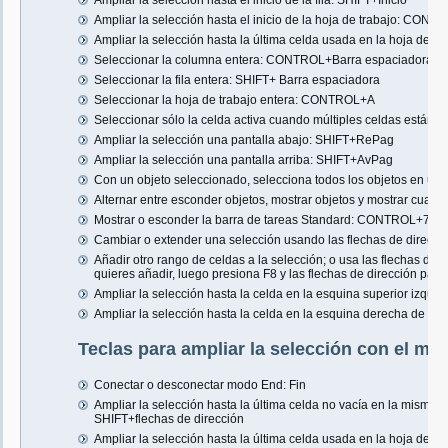
Ampliar la selección hasta el inicio de la fila: SHIFT+Inicio
Ampliar la selección hasta el inicio de la hoja de trabajo: CON
Ampliar la selección hasta la última celda usada en la hoja de
Seleccionar la columna entera: CONTROL+Barra espaciadora
Seleccionar la fila entera: SHIFT+ Barra espaciadora
Seleccionar la hoja de trabajo entera: CONTROL+A
Seleccionar sólo la celda activa cuando múltiples celdas est
Ampliar la selección una pantalla abajo: SHIFT+RePag
Ampliar la selección una pantalla arriba: SHIFT+AvPag
Con un objeto seleccionado, selecciona todos los objetos en 
Alternar entre esconder objetos, mostrar objetos y mostrar cu
Mostrar o esconder la barra de tareas Standard: CONTROL+7
Cambiar o extender una selección usando las flechas de direcció
Añadir otro rango de celdas a la selección; o usa las flechas de 
quieres añadir, luego presiona F8 y las flechas de dirección par
Ampliar la selección hasta la celda en la esquina superior izquie
Ampliar la selección hasta la celda en la esquina derecha de la
Teclas para ampliar la selección con el mo
Conectar o desconectar modo End: Fin
Ampliar la selección hasta la última celda no vacía en la misma c
SHIFT+flechas de dirección
Ampliar la selección hasta la última celda usada en la hoja de