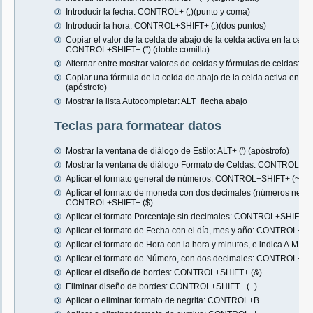
Introducir la fecha: CONTROL+ (;)(punto y coma)
Introducir la hora: CONTROL+SHIFT+ (:)(dos puntos)
Copiar el valor de la celda de abajo de la celda activa en la celda
CONTROL+SHIFT+ (") (doble comilla)
Alternar entre mostrar valores de celdas y fórmulas de celdas: 
Copiar una fórmula de la celda de abajo de la celda activa en l
(apóstrofo)
Mostrar la lista Autocompletar: ALT+flecha abajo
Teclas para formatear datos
Mostrar la ventana de diálogo de Estilo: ALT+ (') (apóstrofo)
Mostrar la ventana de diálogo Formato de Celdas: CONTROL+1
Aplicar el formato general de números: CONTROL+SHIFT+ (~)
Aplicar el formato de moneda con dos decimales (números negati
CONTROL+SHIFT+ ($)
Aplicar el formato Porcentaje sin decimales: CONTROL+SHIFT+ 
Aplicar el formato de Fecha con el día, mes y año: CONTROL+SH
Aplicar el formato de Hora con la hora y minutos, e indica A.M
Aplicar el formato de Número, con dos decimales: CONTROL+SHI
Aplicar el diseño de bordes: CONTROL+SHIFT+ (&)
Eliminar diseño de bordes: CONTROL+SHIFT+ (_)
Aplicar o eliminar formato de negrita: CONTROL+B