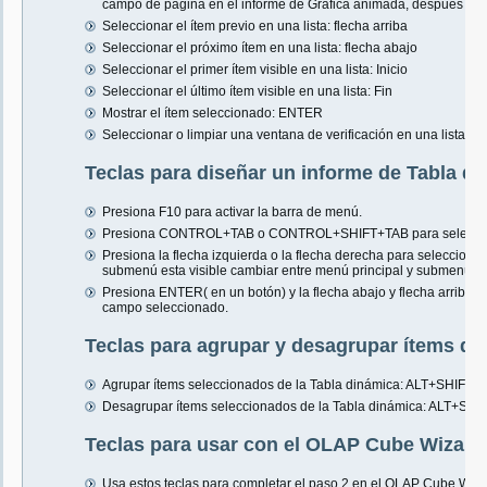
campo de página en el informe de Gráfica animada, después ALT
Seleccionar el ítem previo en una lista: flecha arriba
Seleccionar el próximo ítem en una lista: flecha abajo
Seleccionar el primer ítem visible en una lista: Inicio
Seleccionar el último ítem visible en una lista: Fin
Mostrar el ítem seleccionado: ENTER
Seleccionar o limpiar una ventana de verificación en una lista: B
Teclas para diseñar un informe de Tabla d
Presiona F10 para activar la barra de menú.
Presiona CONTROL+TAB o CONTROL+SHIFT+TAB para selecciona
Presiona la flecha izquierda o la flecha derecha para selecciona
submenú esta visible cambiar entre menú principal y submenú.
Presiona ENTER( en un botón) y la flecha abajo y flecha arriba p
campo seleccionado.
Teclas para agrupar y desagrupar ítems de
Agrupar ítems seleccionados de la Tabla dinámica: ALT+SHIFT+f
Desagrupar ítems seleccionados de la Tabla dinámica: ALT+SHIF
Teclas para usar con el OLAP Cube Wizard
Usa estos teclas para completar el paso 2 en el OLAP Cube Wiza