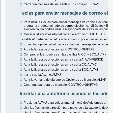
Cerrar un mensaje del Asistente o un consejo: ESCAPE
Teclas para enviar mensajes de correo elec
Para usar las teclas para enviar mensajes de correo electrónico,
programa predeterminado de correo electrónico. Si Outlook Exp
electrónico, no podrás usar la mayor parte de estas teclas parta 
Moverse al encabezado del correo electrónico: SHIFT+TAB
La celda A1 debe ser la celda activa cuando presiones estas teclas.
Enviar la hoja de cálculo activa como un mensaje de correo elec
Abrir la libreta de direcciones: CONTROL+SHIFT+B
Comprobar los nombres en las casillas A, CC, y BCC: ALT+K
Abrir la libreta de direcciones en la casilla A: ALT+PERIOD
Abrir la libreta de direcciones en la casilla CC: ALT+C
Abrir la liberta de direcciones en la casilla BCC: ALT+B
Ir a la casilla Asunto: ALT+J
Abrir la ventana de diálogo de Opciones de Mensaje: ALT+P
Crear una bandera de mensaje: CONTROL+SHIFT+G
Insertar una autoforma usando el teclado
Presionar ALT+U para seleccionar el menú de Autoformas en la b
Usa las flechas de dirección para moverse a la categoría de Auto
Usa las flechas de dirección para seleccionar la Autoforma que q