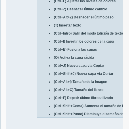
(Ctrl+L) Ajustar los niveles de colores
(Ctrl+Z) Deshacer último cambio
(Ctrl+Alt+Z) Deshacer el último paso
(T) Insertar texto
(Ctrl+Intro) Salir del modo Edición de texto
(Ctrl+I) Invertir los colores
de la capa
(Ctrl+E) Fusiona las capas
(Q) Activa la capa rápida
(Ctrl+J) Nueva capa vía Copiar
(Ctrl+Shift+J) Nueva capa vía Cortar
(Ctrl+Alt+I) Tamaño de la imagen
(Ctrl+Alt+C) Tamaño del lienzo
(Ctrl+F) Repetir último filtro utilizado
(Ctrl+Shift+Coma) Aumenta el tamaño de la f
(Ctrl+Shift+Punto) Disminuye el tamaño de la 