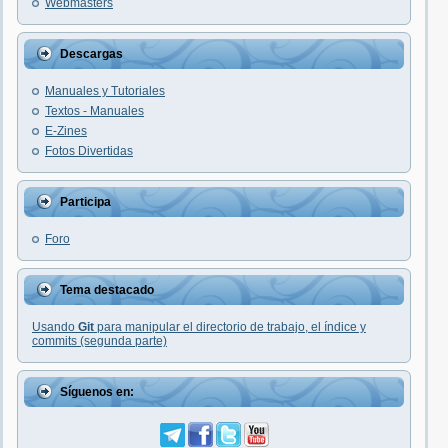
Webmasters
Descargas
Manuales y Tutoriales
Textos - Manuales
E-Zines
Fotos Divertidas
Participa
Foro
Tema destacado
Usando
Git
para manipular el directorio de trabajo, el índice y
commits (segunda parte)
Síguenos en: