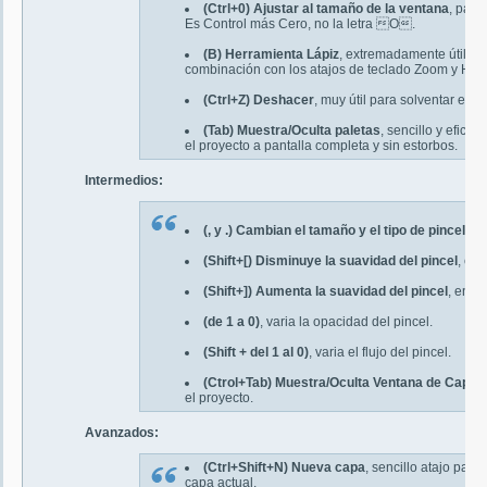
(Ctrl+0) Ajustar al tamaño de la ventana
, para
Es Control más Cero, no la letra O.
(B) Herramienta Lápiz
, extremadamente útil cu
combinación con los atajos de teclado Zoom y Her
(Ctrl+Z) Deshacer
, muy útil para solventar es
(Tab) Muestra/Oculta paletas
, sencillo y efica
el proyecto a pantalla completa y sin estorbos.
Intermedios:
(, y .) Cambian el tamaño y el tipo de pincel
(Shift+[) Disminuye la suavidad del pincel
, en
(Shift+]) Aumenta la suavidad del pincel
, en u
(de 1 a 0)
, varia la opacidad del pincel.
(Shift + del 1 al 0)
, varia el flujo del pincel.
(Ctrol+Tab) Muestra/Oculta Ventana de Capas
el proyecto.
Avanzados:
(Ctrl+Shift+N) Nueva capa
, sencillo atajo par
capa actual.