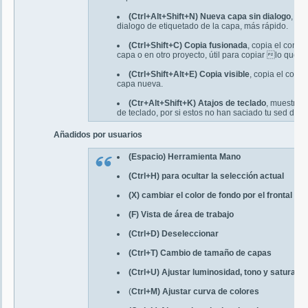
(Ctrl+Alt+Shift+N) Nueva capa sin dialogo
, lo
dialogo de etiquetado de la capa, más rápido.
(Ctrl+Shift+C) Copia fusionada
, copia el conte
capa o en otro proyecto, útil para copiar lo que 
(Ctrl+Shift+Alt+E) Copia visible
, copia el cont
capa nueva.
(Ctr+Alt+Shift+K) Atajos de teclado
, muestra e
de teclado, por si estos no han saciado tu sed de a
Añadidos por usuarios
(Espacio) Herramienta Mano
(Ctrl+H) para ocultar la selección actual
(X) cambiar el color de fondo por el frontal
(F) Vista de área de trabajo
(Ctrl+D) Deseleccionar
(Ctrl+T) Cambio de tamaño de capas
(Ctrl+U) Ajustar luminosidad, tono y saturaci
(
Ctrl+M) Ajustar curva de colores