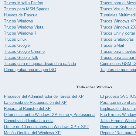
Trucos Mozilla Firefox
Trucos para el Mes
Trucos para MSN Spaces
Trucos Visual Basic
Huevos de Pascua
Tutoriales Multim
Trucos Windows
Trucos Windows XP
Trucos Windows Vista
Trucos Windows 20
Trucos Windows 7
Trucos Unir y cortar
Trucos Linux
Trucos Grabadoras
Trucos Google
Trucos GMail
Trucos Google Chrome
Trucos para móviles
Trucos Google Talk
Trucos para alargar 
Trucos para recuperar disco duro dañado
Conexiones GSM, 
Cómo grabar una imagen ISO
Tarjetas de memori
Todo sobre Windows
Procesos del Administrador de Tareas del XP
El proceso SVCHO
La consola de Recuperación del XP
Para que sirve el ar
Reparar el Registro del XP
Explicación de un a
Diferencias entre Windows XP Home y Professional
Faq Errores Window
Conectividad limitada o nula
Tabla Errores Wind
Límite de 10 conexiones en Windows XP + SP2
Recuperar Sistema
Menús Ocultos del Windows XP
Reparar "Restaurar