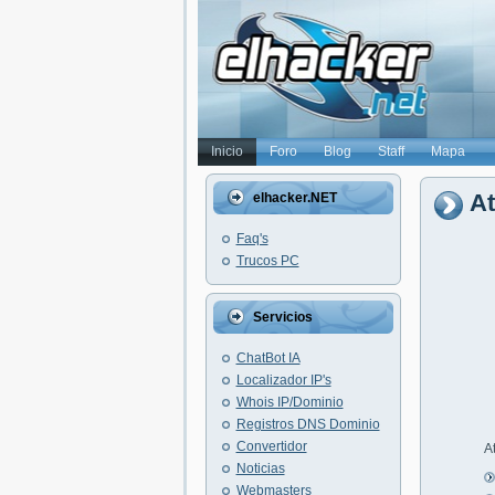
Inicio
Foro
Blog
Staff
Mapa
At
elhacker.NET
Faq's
Trucos PC
Servicios
ChatBot IA
Localizador IP's
Whois IP/Dominio
Registros DNS Dominio
Convertidor
A
Noticias
Webmasters