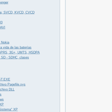
senger
edia; SVCD, KVCD, CVCD
03
 AVI
 Nokia
la vida de las baterías
GPRS, 3G+, UMTS, HSDPA
a SD - SDHC, clases
ST.EXE
chivo Pagefile.sys
rchivo DLL
s
ows
 XP
 Sistema" XP