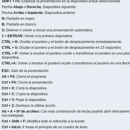
SHIFT + F5:
Empezar la presentación en la diapositiva actual seleccionada
Flecha
Abajo
o
Derecha
:
Diapositiva siguiente
.
Flecha
Arriba
o
Izquierda
:
Diapositiva anterior
.
N:
Pantalla en negro
.
B:
Pantalla en blanco
.
S:
Detener o volver a iniciar una presentación automática
.
1 + ENTRAR:
Volver a la primera diapositiva
.
CTRL + H:
Ocultar el puntero y el botón de desplazamiento inmediatamente
.
CTRL + S:
Ocultar el puntero y el botón de desplazamiento en 15 segundos
.
CTRL + P:
Volver a mostrar el puntero oculto o transformar el puntero en una pl
diapositiva.
CTRL+A:
Volver a mostrar el puntero oculto o transformar el puntero en una flec
ESC:
Salir de la presentación
.
Alt + F4:
Cierra el programa
.
Ctrl + F4:
Cierra la presentación
.
Ctrl + X:
Corta la diapositiva
.
Ctrl + C:
Copia la diapositiva
.
Ctrl + V:
Pega la diapositiva
.
Ctrl + Z:
Deshace la última acción
.
Alt + A + Nº de archivo:
Con esta combinación de teclas podrás abrir directament
has trabajado
.
Ctrl + Shift + F:
Modifica todo lo referente a la fuente
.
Ctrl + Inicio:
Ir hasta el principio de un cuadro de texto
.