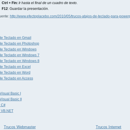
Ctrl + Fin:
Ir hasta el final de un cuadro de texto
.
F12
: Guardar la presentación.
uente:
http://www.efectoplacebo.com/2010/05/trucos-atajos-de-teclado-para-powerp
de Teclado en Gmail
de Teclado en Photoshop
 de Teclado en Windows
de Teclado en Windows 7
de Teclado en Windows 8
de Teclado en Excel
de Teclado en Word
de Teclado en Access
Visual Basic I
Visual Basic II
 C#
 VB.NET
Trucos Webmaster
Trucos Internet